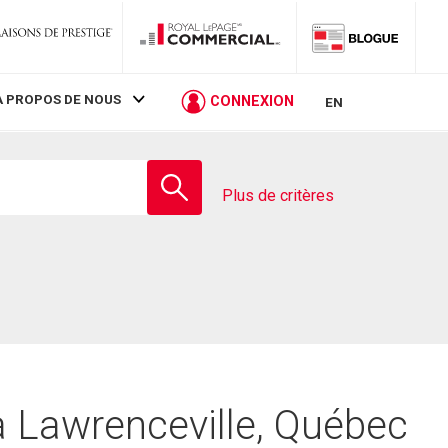
À PROPOS DE NOUS
CONNEXION
EN
Entrez
le
Plus de critères
nom
de
l'école
à Lawrenceville, Québec