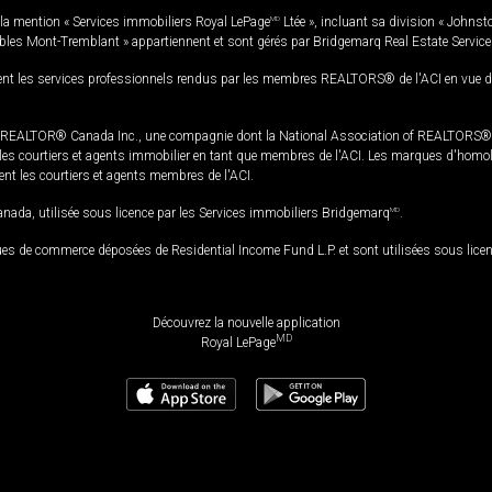
la mention « Services immobiliers Royal LePage
MD
Ltée », incluant sa division « Johnst
bles Mont-Tremblant » appartiennent et sont gérés par Bridgemarq Real Estate Servic
 les services professionnels rendus par les membres REALTORS® de l'ACI en vue de l'a
TOR® Canada Inc., une compagnie dont la National Association of REALTORS® et l'
s courtiers et agents immobilier en tant que membres de l'ACI. Les marques d'homolog
ssent les courtiers et agents membres de l'ACI.
da, utilisée sous licence par les Services immobiliers Bridgemarq
MD
.
s de commerce déposées de Residential Income Fund L.P. et sont utilisées sous lice
Découvrez la nouvelle application
MD
Royal LePage