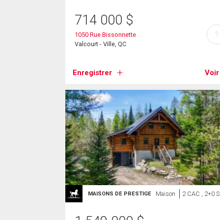
714 000
$
?
1050 Rue Bissonnette
Valcourt - Ville, QC
Enregistrer
Voir
Maison
2 CAC , 2+0 
MAISONS DE PRESTIGE