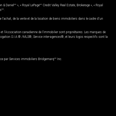
on & Daniel
MD
», « Royal LePage
MD
Credit Valley Real Estate, Brokerage », « Royal
es
MD
.
chat, de la vente et de la location de biens immobiliers dans le cadre d'un
Association canadienne de l’immobilier sont propriétaires. Les marques de
ation S.I.A.® /MLS®, Service inter-agences®, et leurs logos respectifs sont la
nce par Services immobiliers Bridgemarq
MD
Inc.