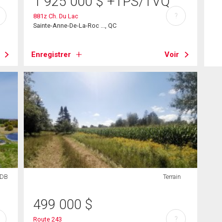
1 925 000
$
+TPS/TVQ
?
881z Ch. Du Lac
Sainte-Anne-De-La-Roc ..., QC
Enregistrer
Voir
SDB
Terrain
499 000
$
?
Route 243