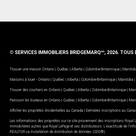
© SERVICES IMMOBILIERS BRIDGEMARQ
, 2026.
TOUS D
MD
Trouver une maison
Ontario
|
Québec
|
Alberta
|
Colombie-Britannique
|
Manitob
Maisons à louer -
Ontario
|
Québec
|
Alberta
|
Colombie-Britannique
|
Manitoba
|
Trouver des courtiers en
Ontario
|
Québec
|
Alberta
|
Colombie-Britannique
|
Man
Parcourir les bureaux en
Ontario
|
Québec
|
Alberta
|
Colombie-Britannique
|
Man
Afficher les propriétés résidentielles au Canada
|
Dernières inscriptions au Cana
Les informations des propriétés sur ce site proviennent des inscriptions Royal 
immobilières autres que Royal LePage et ses distributeurs. L'exactitude de l'info
REALTOR.ca Installation de distribution de données (SDD®).