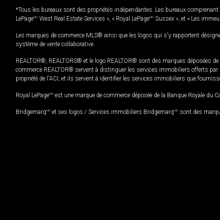
*Tous les bureaux sont des propriétés indépendantes. Les bureaux comprenant 
LePage
MD
West Real Estate Services », « Royal LePage
MD
Sussex », et « Les immeu
Les marques de commerce MLS® ainsi que les logos qui s'y rapportent désignent
système de vente collaborative.
REALTOR®, REALTORS® et le logo REALTOR® sont des marques déposées de REAL
commerce REALTOR® servent à distinguer les services immobiliers offerts par le
propriété de l'ACI, et ils servent à identifier les services immobiliers que fourni
Royal LePage
MD
est une marque de commerce déposée de la Banque Royale du Cana
Bridgemarq
MD
et ses logos / Services immobiliers Bridgemarq
MD
sont des marque