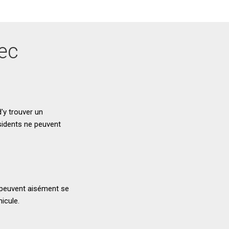
bec
'y trouver un
ésidents ne peuvent
n peuvent aisément se
icule.