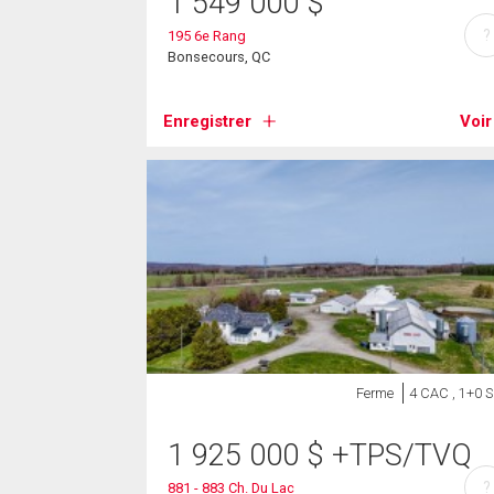
1 549 000
$
?
195 6e Rang
Bonsecours, QC
Enregistrer
Voir
Ferme
4 CAC , 1+0 
1 925 000
$
+TPS/TVQ
?
881 - 883 Ch. Du Lac