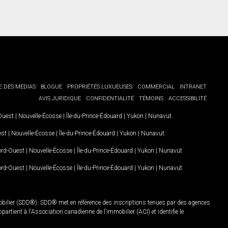
E DES MÉDIAS
BLOGUE
PROPRIÉTÉS LUXUEUSES
COMMERCIAL
INTRANET
AVIS JURIDIQUE
CONFIDENTIALITÉ
TÉMOINS
ACCESSIBILITÉ
-Ouest
|
Nouvelle-Écosse
|
Île-du-Prince-Édouard
|
Yukon
|
Nunavut
.
est
|
Nouvelle-Écosse
|
Île-du-Prince-Édouard
|
Yukon
|
Nunavut
.
Nord-Ouest
|
Nouvelle-Écosse
|
Île-du-Prince-Édouard
|
Yukon
|
Nunavut
Nord-Ouest
|
Nouvelle-Écosse
|
Île-du-Prince-Édouard
|
Yukon
|
Nunavut
mobilier (SDD®). SDD® met en référence des inscriptions tenues par des agences
rtient à l'Association canadienne de l’immobilier (ACI) et identifie le