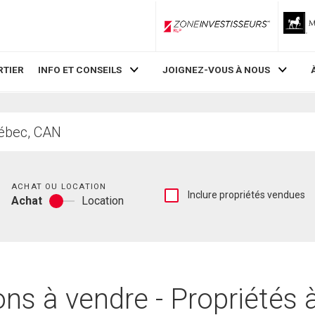
ZoneInvestisseurs RLP
RTIER
INFO ET CONSEILS
JOIGNEZ-VOUS À NOUS
Chambres
ACHAT OU LOCATION
Afficher
Inclure propriétés vendues
Achat
Location
les
Achat
inscriptions
ou
vendues
location
et
les
historiques
d'inscriptions
ns à vendre - Propriétés 