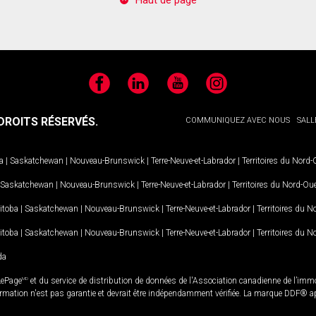
Facebook
LinkedIn
YouTube
Instagram
ROITS RÉSERVÉS.
COMMUNIQUEZ AVEC NOUS
SALL
a
|
Saskatchewan
|
Nouveau-Brunswick
|
Terre-Neuve-et-Labrador
|
Territoires du Nord
Saskatchewan
|
Nouveau-Brunswick
|
Terre-Neuve-et-Labrador
|
Territoires du Nord-Ou
itoba
|
Saskatchewan
|
Nouveau-Brunswick
|
Terre-Neuve-et-Labrador
|
Territoires du 
itoba
|
Saskatchewan
|
Nouveau-Brunswick
|
Terre-Neuve-et-Labrador
|
Territoires du 
da
LePage
MD
et du service de distribution de données de l'Association canadienne de l’im
rmation n'est pas garantie et devrait être indépendamment vérifiée. La marque DDF® appa