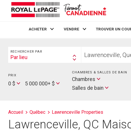
ACHETER
VENDRE
TROUVER UN COU
Live
En Direct
Rechercher
Trouvez
RECHERCHER PAR
votre
Par lieu
Search
foyer
By
CHAMBRES & SALLES DE BAIN
PRIX
Min
Salles
Chambres
Price
Max
0 $
5 000 000+ $
de
Salles de bain
Price
bain
Accueil
Québec
Lawrenceville Properties
Lawrenceville, QC Maiso