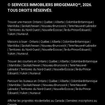
© SERVICES IMMOBILIERS BRIDGEMARQ
, 2026.
MD
TOUS DROITS RÉSERVÉS.
Trouver une maison
Ontario
|
Québec
|
Alberta
|
Colombie-Britannique
|
Manitoba
|
Saskatchewan
|
Nouveau-Brunswick
|
Terre-Neuve-et-Labrador
|
Territoires du Nord-Ouest
|
Nouvelle-Écosse
|
Île-du-Prince-Édouard
|
Yukon
|
Nunavut
.
Maisons à louer -
Ontario
|
Québec
|
Alberta
|
Colombie-Britannique
|
Manitoba
|
Saskatchewan
|
Nouveau-Brunswick
|
Terre-Neuve-et-Labrador
|
Territoires du Nord-Ouest
|
Nouvelle-Écosse
|
Île-du-Prince-Édouard
|
Yukon
|
Nunavut
.
Trouver des courtiers en
Ontario
|
Québec
|
Alberta
|
Colombie-Britannique
|
Manitoba
|
Saskatchewan
|
Nouveau-Brunswick
|
Terre-Neuve-et-
Labrador
|
Territoires du Nord-Ouest
|
Nouvelle-Écosse
|
Île-du-Prince-
Édouard
|
Yukon
|
Nunavut
Parcourir les bureaux en
Ontario
|
Québec
|
Alberta
|
Colombie-Britannique
|
Manitoba
|
Saskatchewan
|
Nouveau-Brunswick
|
Terre-Neuve-et-
Labrador
|
Territoires du Nord-Ouest
|
Nouvelle-Écosse
|
Île-du-Prince-
Édouard
|
Yukon
|
Nunavut
Afficher les propriétés résidentielles au Canada
|
Dernières inscriptions au
Canada