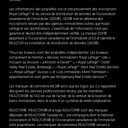
Les informations des propriétés sur ce site proviennent des inscriptions
Royal LePage
MD
et du service de distribution de données de l'Association
canadienne de l’immobilier (SDD®). SDD® met en référence des
inscriptions tenues par des agences immobilières autres que Royal
LePage et ses distributeurs. L'exactitude de l'information n'est pas
garantie et devrait être indépendamment vérifiée. La marque DDF®
appartient à l'Association canadienne de l’immobilier (ACI) et identifie le
REALTOR.ca Installation de distribution de données (SDD®).
*Tous les bureaux sont des propriétés indépendantes. Les bureaux
comprenant la mention « Services immobiliers Royal LePage
MD
Ltée »,
incluant sa division « Johnston & Daniel
MD
», « Royal LePage
MD
Credit
Valley Real Estate, Brokerage », « Royal LePage
MD
West Real Estate Services
», « Royal LePage
MD
Sussex », et « Les immeubles Mont-Tremblant »
appartiennent et sont gérés par Bridgemarq Real Estate Services
MD
.
Les marques de commerce MLS® ainsi que les logos qui s'y rapportent
désignent les services professionnels rendus par les membres
REALTORS® de l'ACI en vue de l'achat, de la vente et de la location de
biens immobiliers dans le cadre d'un système de vente collaborative.
REALTOR®, REALTORS® et le logo REALTOR® sont des marques
déposées de REALTOR® Canada Inc., une compagnie dont la National
Association of REALTORS® et l'Association canadienne de l’immobilier
sont propriétaires. Les marques de commerce REALTOR® servent à