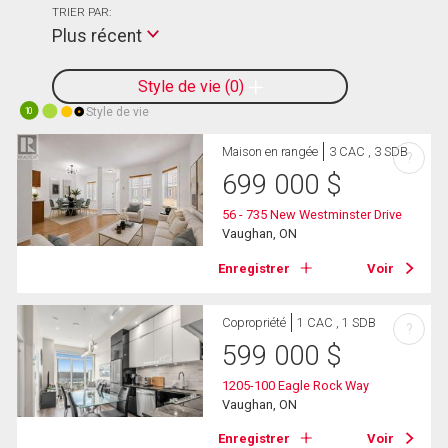
TRIER PAR:
Plus récent
Style de vie
0
Style de vie
10
Maison en rangée
3 CAC , 3 SDB
?
699 000
$
56 - 735 New Westminster Drive
Vaughan, ON
Enregistrer
Voir
Copropriété
1 CAC , 1 SDB
?
599 000
$
1205-100 Eagle Rock Way
Vaughan, ON
Enregistrer
Voir