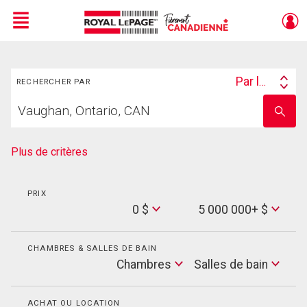
Menu
Rechercher
Live
En Direct
Par lieu
RECHERCHER PAR
Search
Trouvez
By
Entrez
votre
le
foyer
nom
de
Plus de critères
l'école
PRIX
Min
0 $
5 000 000+ $
Price
Max
Price
CHAMBRES & SALLES DE BAIN
Cham
Chambres
Salles de bain
Salles
de
bain
ACHAT OU LOCATION