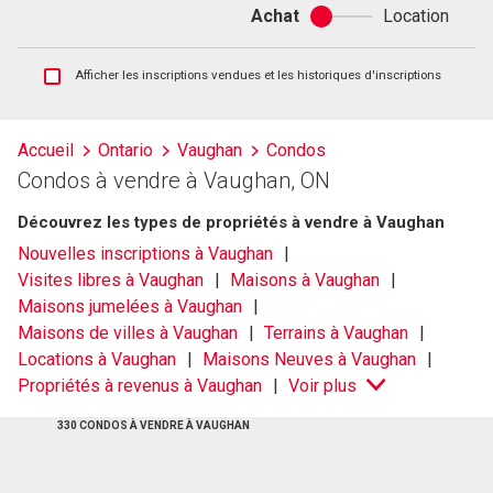
Achat
Location
Achat
ou
location
Afficher
Afficher les inscriptions vendues et les historiques d'inscriptions
les
inscriptions
vendues
Accueil
Ontario
Vaughan
Condos
et
Condos à vendre à Vaughan, ON
les
historiques
Découvrez les types de propriétés à vendre à Vaughan
d'inscriptions
Nouvelles inscriptions à Vaughan
Visites libres à Vaughan
Maisons à Vaughan
Maisons jumelées à Vaughan
Maisons de villes à Vaughan
Terrains à Vaughan
Locations à Vaughan
Maisons Neuves à Vaughan
Propriétés à revenus à Vaughan
Voir plus
330 CONDOS À VENDRE À VAUGHAN