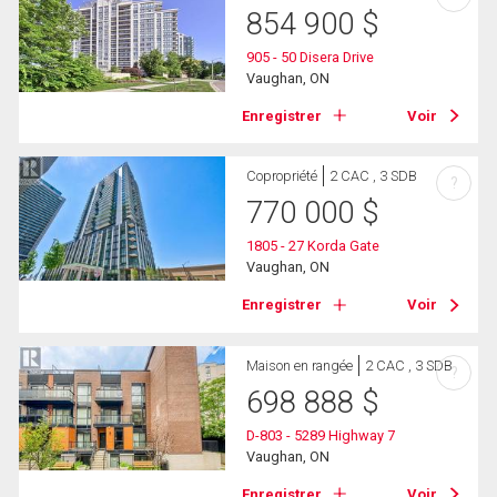
854 900
$
905 - 50 Disera Drive
Vaughan, ON
Enregistrer
Voir
Copropriété
2 CAC , 3 SDB
?
770 000
$
1805 - 27 Korda Gate
Vaughan, ON
Enregistrer
Voir
Maison en rangée
2 CAC , 3 SDB
?
698 888
$
D-803 - 5289 Highway 7
Vaughan, ON
Enregistrer
Voir