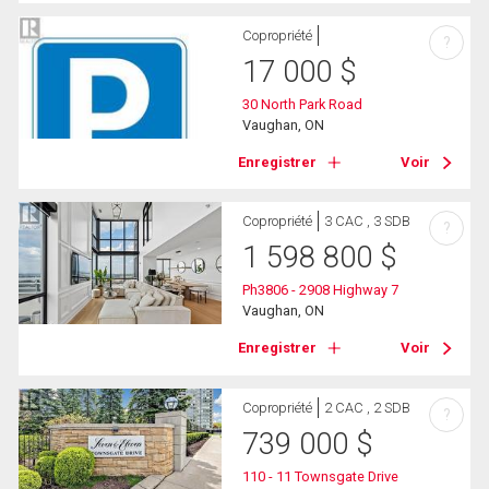
Copropriété
?
17 000
$
30 North Park Road
Vaughan, ON
Enregistrer
Voir
Copropriété
3 CAC , 3 SDB
?
1 598 800
$
Ph3806 - 2908 Highway 7
Vaughan, ON
Enregistrer
Voir
Copropriété
2 CAC , 2 SDB
?
739 000
$
110 - 11 Townsgate Drive