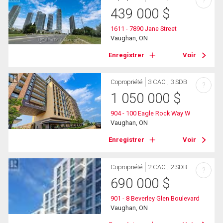
?
439 000
$
1611 - 7890 Jane Street
Vaughan, ON
Enregistrer
Voir
Copropriété
3 CAC , 3 SDB
?
1 050 000
$
904 - 100 Eagle Rock Way W
Vaughan, ON
Enregistrer
Voir
Copropriété
2 CAC , 2 SDB
?
690 000
$
901 - 8 Beverley Glen Boulevard
Vaughan, ON