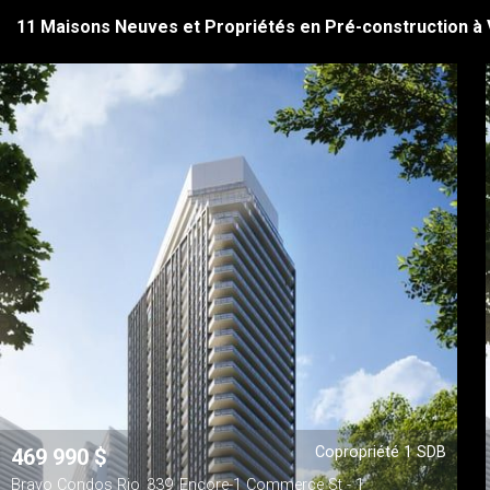
11 Maisons Neuves et Propriétés en Pré-construction à
Copropriété 1 SDB
469 990
$
Bravo Condos Rio_339_Encore-1 Commerce St - 1