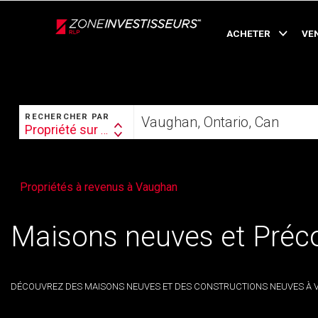
Live
En Direct
ACHETER
VE
RECHERCHER
Trouvez
RECHERCHER PAR
votre
Propriété sur plan
Search
foyer
By
Propriétés à revenus à Vaughan
Maisons neuves et Préc
DÉCOUVREZ DES MAISONS NEUVES ET DES CONSTRUCTIONS NEUVES À VE