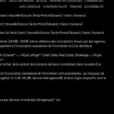
BOUT
SALLE DES MÉDIAS
BLOGUE
PROPRIÉTÉS LUXUEUSES
COMMERCIAL
AVIS JURIDIQUE
CONFIDENTIALITÉ
TÉMOINS
ACCESSIBILITÉ
-Ouest
|
Nouvelle-Écosse
|
Île-du-Prince-Édouard
|
Yukon
|
Nunavut
.
est
|
Nouvelle-Écosse
|
Île-du-Prince-Édouard
|
Yukon
|
Nunavut
.
oires du Nord-Ouest
|
Nouvelle-Écosse
|
Île-du-Prince-Édouard
|
Yukon
|
Nunavut
mobilier (SDD®). SDD® met en référence des inscriptions tenues par des agences
rtient à l'Association canadienne de l’immobilier (ACI) et identifie le
on & Daniel
MD
», « Royal LePage
MD
Credit Valley Real Estate, Brokerage », « Royal
es
MD
.
chat, de la vente et de la location de biens immobiliers dans le cadre d'un
Association canadienne de l’immobilier sont propriétaires. Les marques de
ation S.I.A.® /MLS®, Service inter-agences®, et leurs logos respectifs sont la
nce par Services immobiliers Bridgemarq
MD
Inc.