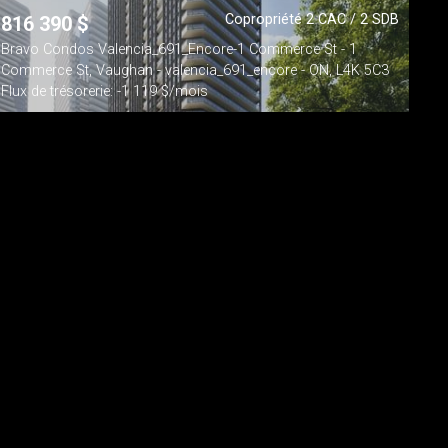
Copropriété 2 CAC / 2 SDB
816 390
$
Bravo Condos Valencia_691_Encore-1 Commerce St - 1
Commerce St, Vaughan - valencia_691_encore - ON, L4K 5C3
Flux de trésorerie: -1 119 $/mois