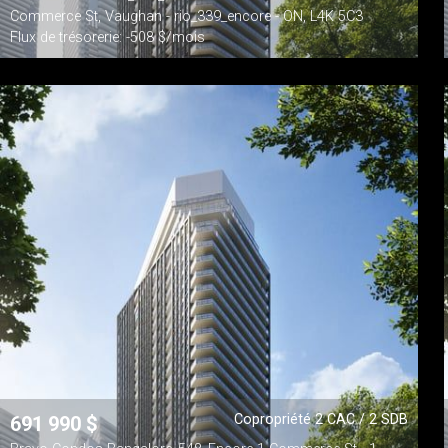
Commerce St, Vaughan - rio_339_encore - ON, L4K 5C3
Flux de trésorerie: -508 $/mois
Copropriété 2 CAC / 2 SDB
691 990
$