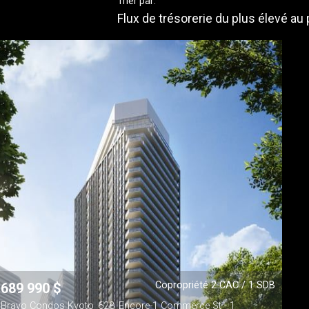
Trier par:
Flux de trésorerie du plus élevé au
Copropriété 2 CAC / 1 SDB
689 990
$
Bravo Condos Kyoto_628_Encore-1 Commerce St - 1