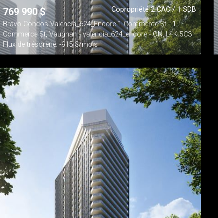
Copropriété 2 CAC / 1 SDB
769 990
$
Bravo Condos Valencia_624_Encore-1 Commerce St - 1
Commerce St, Vaughan - valencia_624_encore - ON, L4K 5C3
Flux de trésorerie: -915 $/mois