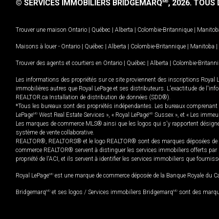
© SERVICES IMMOBILIERS BRIDGEMARQ
, 2026.
TOUS D
MD
Trouver une maison
Ontario
|
Québec
|
Alberta
|
Colombie-Britannique
|
Manitob
Maisons à louer -
Ontario
|
Québec
|
Alberta
|
Colombie-Britannique
|
Manitoba
|
Trouver des agents et courtiers en
Ontario
|
Québec
|
Alberta
|
Colombie-Britann
Les informations des propriétés sur ce site proviennent des inscriptions Royal 
immobilières autres que Royal LePage et ses distributeurs. L'exactitude de l'info
REALTOR.ca Installation de distribution de données (SDD®).
*Tous les bureaux sont des propriétés indépendantes. Les bureaux comprenant 
LePage
MD
West Real Estate Services », « Royal LePage
MD
Sussex », et « Les immeu
Les marques de commerce MLS® ainsi que les logos qui s'y rapportent désignent
système de vente collaborative.
REALTOR®, REALTORS® et le logo REALTOR® sont des marques déposées de REAL
commerce REALTOR® servent à distinguer les services immobiliers offerts par le
propriété de l'ACI, et ils servent à identifier les services immobiliers que fourni
Royal LePage
MD
est une marque de commerce déposée de la Banque Royale du Cana
Bridgemarq
MD
et ses logos / Services immobiliers Bridgemarq
MD
sont des marque