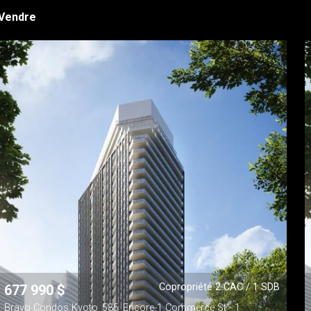
 Vendre
Copropriété 2 CAC / 1 SDB
677 990
$
Bravo Condos Kyoto_585_Encore-1 Commerce St - 1