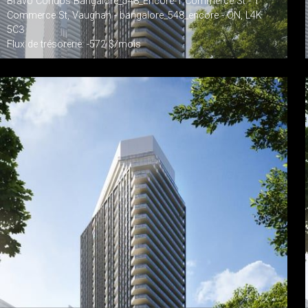
Bravo Condos Bangalore_548_Encore-1 Commerce St - 1
Commerce St, Vaughan - bangalore_548_encore - ON, L4K
5C3
Flux de trésorerie: -572 $/mois