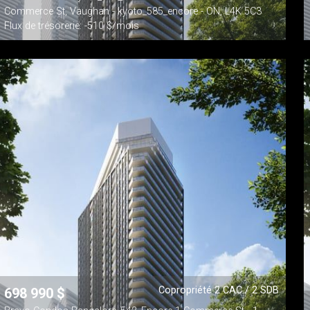
Commerce St, Vaughan - kyoto_585_encore - ON, L4K 5C3
Flux de trésorerie: -510 $/mois
Copropriété 2 CAC / 2 SDB
698 990
$