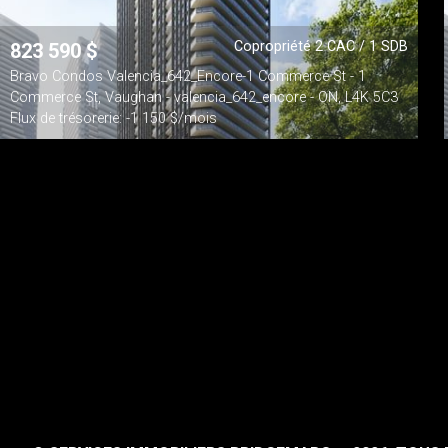
Copropriété 2 CAC / 1 SDB
823 590
$
Bravo Condos Valencia_642_Encore-1 Commerce St - 1
Commerce St, Vaughan - valencia_642_encore - ON, L4K 5C3
Flux de trésorerie: -1 150 $/mois