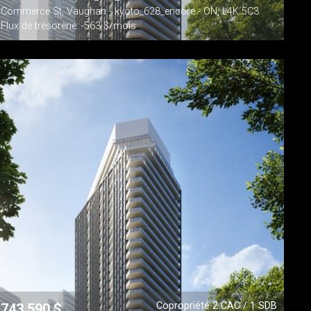
Commerce St, Vaughan - kyoto_628_encore - ON, L4K 5C3
Flux de trésorerie: -563 $/mois
Copropriété 2 CAC / 1 SDB
743 590
$