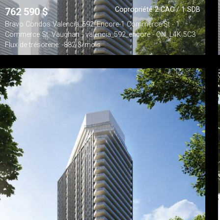
Copropriété 2 CAC / 1 SDB
762 590
$
Bravo Condos Valencia_592_Encore-1 Commerce St - 1
Commerce St, Vaughan - valencia_592_encore - ON, L4K 5C3
Flux de trésorerie: -882 $/mois