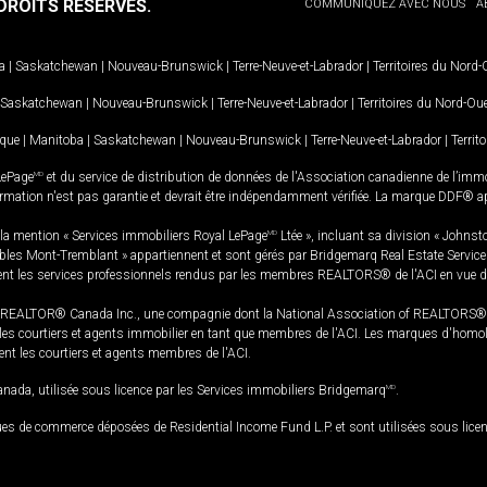
ROITS RÉSERVÉS.
COMMUNIQUEZ AVEC NOUS
A
a
|
Saskatchewan
|
Nouveau-Brunswick
|
Terre-Neuve-et-Labrador
|
Territoires du Nord
Saskatchewan
|
Nouveau-Brunswick
|
Terre-Neuve-et-Labrador
|
Territoires du Nord-Ou
ique
|
Manitoba
|
Saskatchewan
|
Nouveau-Brunswick
|
Terre-Neuve-et-Labrador
|
Territ
LePage
MD
et du service de distribution de données de l'Association canadienne de l’im
rmation n'est pas garantie et devrait être indépendamment vérifiée. La marque DDF® appa
la mention « Services immobiliers Royal LePage
MD
Ltée », incluant sa division « Johnst
bles Mont-Tremblant » appartiennent et sont gérés par Bridgemarq Real Estate Servic
 les services professionnels rendus par les membres REALTORS® de l'ACI en vue de l'a
TOR® Canada Inc., une compagnie dont la National Association of REALTORS® et l'
s courtiers et agents immobilier en tant que membres de l'ACI. Les marques d'homolog
ssent les courtiers et agents membres de l'ACI.
da, utilisée sous licence par les Services immobiliers Bridgemarq
MD
.
s de commerce déposées de Residential Income Fund L.P. et sont utilisées sous lice