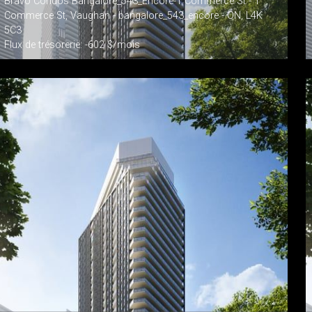
Bravo Condos Bangalore_543_Encore-1 Commerce St - 1
Commerce St, Vaughan - bangalore_543_encore - ON, L4K
5C3
Flux de trésorerie: -602 $/mois