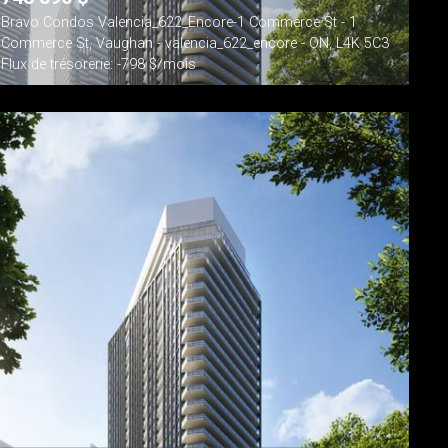
Bravo Condos Valencia_622_Encore-1 Commerce St - 1
Commerce St, Vaughan - valencia_622_encore - ON, L4K 5C3
Flux de trésorerie: -798 $/mois