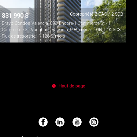
Copropriété 2 CAC / 2 SDB
831 990
$
Bravo Condos Valencia_698_Encore-1 Commerce St - 1
Commerce St, Vaughan - valencia_698_encore - ON, L4K 5C3
Flux de trésorerie: -1 188 $/mois
Haut de page
Facebook
LinkedIn
YouTube
Instagram