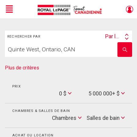
Menu
Rechercher
Live
En Direct
Par lieu
RECHERCHER PAR
Search
Trouvez
By
Entrez
votre
le
foyer
nom
de
Plus de critères
l'école
PRIX
Min
0 $
5 000 000+ $
Price
Max
Price
CHAMBRES & SALLES DE BAIN
Cham
Chambres
Salles de bain
Salles
de
bain
ACHAT OU LOCATION