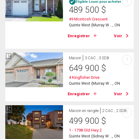
?
Éligible Louer pour acheter
489 500
$
49 Mcintosh Crescent
Quinte West (Murray W ..., ON
Enregistrer
Voir
Maison
3 CAC , 3 SDB
?
649 900
$
4 Kingfisher Drive
Quinte West (Murray W ..., ON
Enregistrer
Voir
Maison en rangée
2 CAC , 2 SDB
?
499 900
$
1 - 1798 Old Hwy 2
Quinte West (Sidney W ..., ON