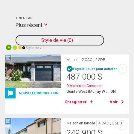
TRIER PAR:
Plus récent
Style de vie
0
Style de vie
10
Maison
2 CAC , 2 SDB
?
Éligible Louer pour acheter
487 000
$
9 Mcintosh Crescent
Quinte West (Murray W ..., ON
NOUVELLE INSCRIPTION
Enregistrer
Voir
Maison en rangée
4 CAC , 2 SDB
?
249 900
$