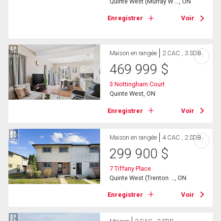
Quinte West (Murray W ..., ON
Enregistrer
Voir
Maison en rangée
2 CAC , 3 SDB
?
469 999
$
3 Nottingham Court
Quinte West, ON
Enregistrer
Voir
Maison en rangée
4 CAC , 2 SDB
?
299 900
$
7 Tiffany Place
Quinte West (Trenton ..., ON
Enregistrer
Voir