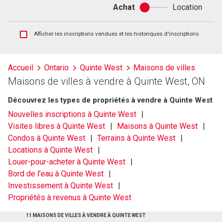
Achat
Location
Achat
ou
location
Afficher
Afficher les inscriptions vendues et les historiques d'inscriptions
les
inscriptions
vendues
Accueil
Ontario
Quinte West
Maisons de villes
et
Maisons de villes à vendre à Quinte West, ON
les
historiques
Découvrez les types de propriétés à vendre à Quinte West
d'inscriptions
Nouvelles inscriptions à Quinte West
Visites libres à Quinte West
Maisons à Quinte West
Condos à Quinte West
Terrains à Quinte West
Locations à Quinte West
Louer-pour-acheter à Quinte West
Bord de l'eau à Quinte West
Investissement à Quinte West
Propriétés à revenus à Quinte West
11 MAISONS DE VILLES À VENDRE À QUINTE WEST