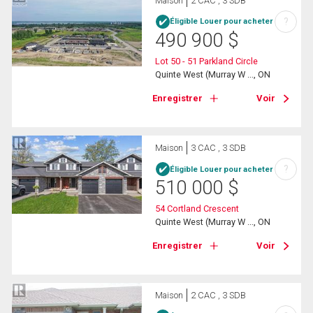
Maison
2 CAC , 3 SDB
?
Éligible Louer pour acheter
490 900
$
Lot 50 - 51 Parkland Circle
Quinte West (Murray W ..., ON
Enregistrer
Voir
Maison
3 CAC , 3 SDB
?
Éligible Louer pour acheter
510 000
$
54 Cortland Crescent
Quinte West (Murray W ..., ON
Enregistrer
Voir
Maison
2 CAC , 3 SDB