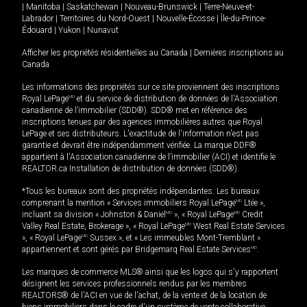
|
Manitoba
|
Saskatchewan
|
Nouveau-Brunswick
|
Terre-Neuve-et-
Labrador
|
Territoires du Nord-Ouest
|
Nouvelle-Écosse
|
Île-du-Prince-
Édouard
|
Yukon
|
Nunavut
Afficher les propriétés résidentielles au Canada
|
Dernières inscriptions au
Canada
Les informations des propriétés sur ce site proviennent des inscriptions
Royal LePage
MD
et du service de distribution de données de l'Association
canadienne de l’immobilier (SDD®). SDD® met en référence des
inscriptions tenues par des agences immobilières autres que Royal
LePage et ses distributeurs. L'exactitude de l'information n'est pas
garantie et devrait être indépendamment vérifiée. La marque DDF®
appartient à l'Association canadienne de l’immobilier (ACI) et identifie le
REALTOR.ca Installation de distribution de données (SDD®).
*Tous les bureaux sont des propriétés indépendantes. Les bureaux
comprenant la mention « Services immobiliers Royal LePage
MD
Ltée »,
incluant sa division « Johnston & Daniel
MD
», « Royal LePage
MD
Credit
Valley Real Estate, Brokerage », « Royal LePage
MD
West Real Estate Services
», « Royal LePage
MD
Sussex », et « Les immeubles Mont-Tremblant »
appartiennent et sont gérés par Bridgemarq Real Estate Services
MD
.
Les marques de commerce MLS® ainsi que les logos qui s'y rapportent
désignent les services professionnels rendus par les membres
REALTORS® de l'ACI en vue de l'achat, de la vente et de la location de
biens immobiliers dans le cadre d'un système de vente collaborative.