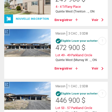
4 - 4 Tiffany Place
Quinte West (Trenton ..., ON
NOUVELLE INSCRIPTION
Enregistrer
Voir
Maison
3 CAC , 3 SDB
?
Éligible Louer pour acheter
472 900
$
Lot 49 - 49 Parkland Circle
Quinte West (Murray W ..., ON
Enregistrer
Voir
Maison
1 CAC , 2 SDB
?
Éligible Louer pour acheter
446 900
$
Lot 53 - 57 Parkland Circle