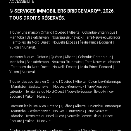
ACCESSIBILITÉ
© SERVICES IMMOBILIERS BRIDGEMARQ
, 2026.
MD
TOUS DROITS RÉSERVÉS.
Trouver une maison
Ontario
|
Québec
|
Alberta
|
Colombie-Britannique
|
Manitoba
|
Saskatchewan
|
Nouveau-Brunswick
|
Terre-Neuve-et-Labrador
|
Territoires du Nord-Ouest
|
Nouvelle-Écosse
|
Île-du-Prince-Édouard
|
Yukon
|
Nunavut
.
Maisons à louer -
Ontario
|
Québec
|
Alberta
|
Colombie-Britannique
|
Manitoba
|
Saskatchewan
|
Nouveau-Brunswick
|
Terre-Neuve-et-Labrador
|
Territoires du Nord-Ouest
|
Nouvelle-Écosse
|
Île-du-Prince-Édouard
|
Yukon
|
Nunavut
.
Trouver des courtiers en
Ontario
|
Québec
|
Alberta
|
Colombie-Britannique
|
Manitoba
|
Saskatchewan
|
Nouveau-Brunswick
|
Terre-Neuve-et-
Labrador
|
Territoires du Nord-Ouest
|
Nouvelle-Écosse
|
Île-du-Prince-
Édouard
|
Yukon
|
Nunavut
Parcourir les bureaux en
Ontario
|
Québec
|
Alberta
|
Colombie-Britannique
|
Manitoba
|
Saskatchewan
|
Nouveau-Brunswick
|
Terre-Neuve-et-
Labrador
|
Territoires du Nord-Ouest
|
Nouvelle-Écosse
|
Île-du-Prince-
Édouard
|
Yukon
|
Nunavut
Afficher les propriétés résidentielles au Canada
|
Dernières inscriptions au