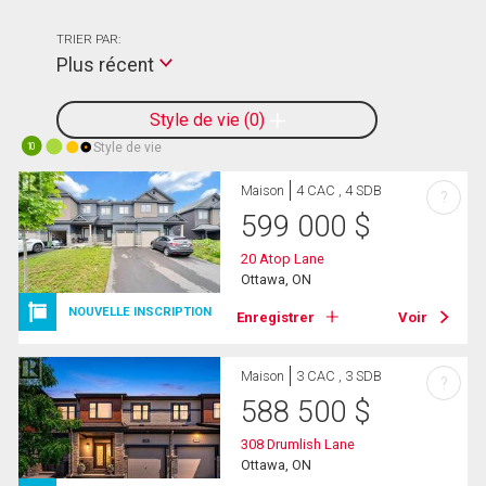
TRIER PAR:
Plus récent
Style de vie
0
Style de vie
10
Maison
4 CAC , 4 SDB
?
599 000
$
20 Atop Lane
Ottawa, ON
NOUVELLE INSCRIPTION
Enregistrer
Voir
Maison
3 CAC , 3 SDB
?
588 500
$
308 Drumlish Lane
Ottawa, ON