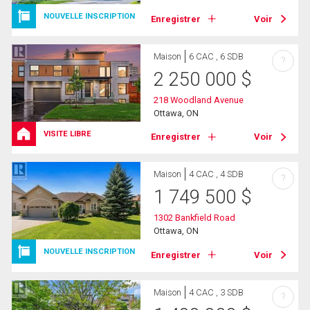
NOUVELLE INSCRIPTION
Enregistrer
Voir
Maison
6 CAC , 6 SDB
?
2 250 000
$
218 Woodland Avenue
Ottawa, ON
VISITE LIBRE
Enregistrer
Voir
Maison
4 CAC , 4 SDB
?
1 749 500
$
1302 Bankfield Road
Ottawa, ON
NOUVELLE INSCRIPTION
Enregistrer
Voir
Maison
4 CAC , 3 SDB
?