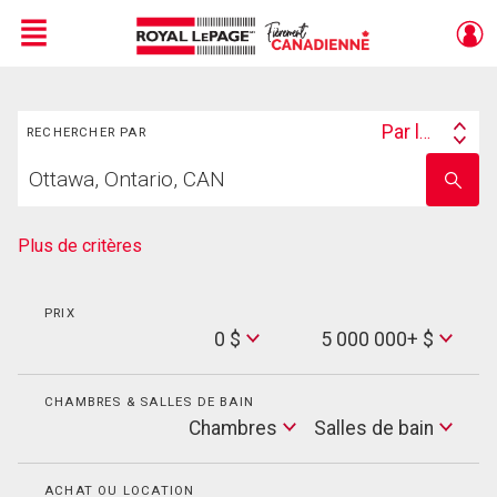
Menu
Rechercher
Live
En Direct
Par lieu
RECHERCHER PAR
Search
Trouvez
By
Entrez
votre
le
foyer
nom
de
Plus de critères
l'école
PRIX
Min
0 $
5 000 000+ $
Price
Max
Price
CHAMBRES & SALLES DE BAIN
Cham
Chambres
Salles de bain
Salles
de
bain
ACHAT OU LOCATION