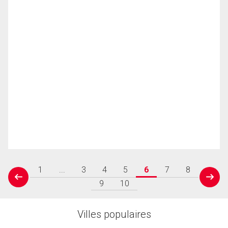
1
...
3
4
5
6
7
8
prev
next
9
10
Villes populaires