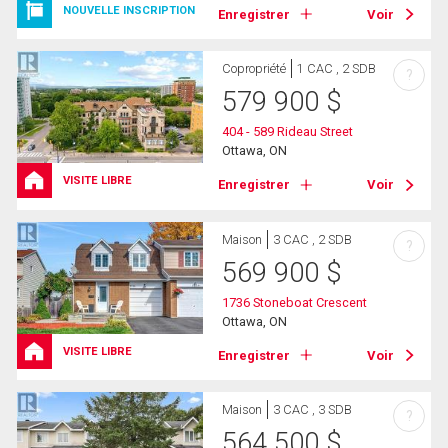
NOUVELLE INSCRIPTION
Enregistrer
Voir
Copropriété
1 CAC , 2 SDB
?
579 900
$
404 - 589 Rideau Street
Ottawa, ON
VISITE LIBRE
Enregistrer
Voir
Maison
3 CAC , 2 SDB
?
569 900
$
1736 Stoneboat Crescent
Ottawa, ON
VISITE LIBRE
Enregistrer
Voir
Maison
3 CAC , 3 SDB
?
564 500
$