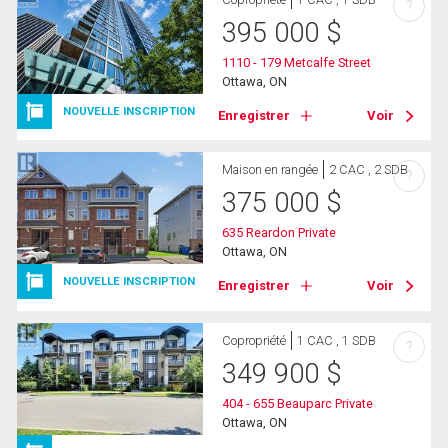
?
395 000
$
1110 - 179 Metcalfe Street
Ottawa, ON
NOUVELLE INSCRIPTION
Enregistrer
Voir
Maison en rangée
2 CAC , 2 SDB
?
375 000
$
635 Reardon Private
Ottawa, ON
NOUVELLE INSCRIPTION
Enregistrer
Voir
Copropriété
1 CAC , 1 SDB
?
349 900
$
404 - 655 Beauparc Private
Ottawa, ON