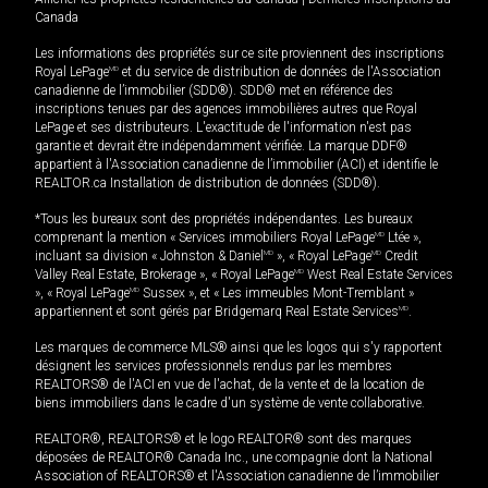
Canada
Les informations des propriétés sur ce site proviennent des inscriptions
Royal LePage
MD
et du service de distribution de données de l'Association
canadienne de l’immobilier (SDD®). SDD® met en référence des
inscriptions tenues par des agences immobilières autres que Royal
LePage et ses distributeurs. L'exactitude de l'information n'est pas
garantie et devrait être indépendamment vérifiée. La marque DDF®
appartient à l'Association canadienne de l’immobilier (ACI) et identifie le
REALTOR.ca Installation de distribution de données (SDD®).
*Tous les bureaux sont des propriétés indépendantes. Les bureaux
comprenant la mention « Services immobiliers Royal LePage
MD
Ltée »,
incluant sa division « Johnston & Daniel
MD
», « Royal LePage
MD
Credit
Valley Real Estate, Brokerage », « Royal LePage
MD
West Real Estate Services
», « Royal LePage
MD
Sussex », et « Les immeubles Mont-Tremblant »
appartiennent et sont gérés par Bridgemarq Real Estate Services
MD
.
Les marques de commerce MLS® ainsi que les logos qui s'y rapportent
désignent les services professionnels rendus par les membres
REALTORS® de l'ACI en vue de l'achat, de la vente et de la location de
biens immobiliers dans le cadre d'un système de vente collaborative.
REALTOR®, REALTORS® et le logo REALTOR® sont des marques
déposées de REALTOR® Canada Inc., une compagnie dont la National
Association of REALTORS® et l'Association canadienne de l’immobilier