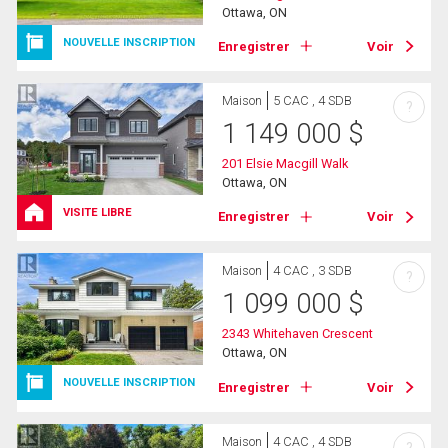
Ottawa, ON
NOUVELLE INSCRIPTION
Enregistrer
Voir
Maison
5 CAC , 4 SDB
?
1 149 000
$
201 Elsie Macgill Walk
Ottawa, ON
VISITE LIBRE
Enregistrer
Voir
Maison
4 CAC , 3 SDB
?
1 099 000
$
2343 Whitehaven Crescent
Ottawa, ON
NOUVELLE INSCRIPTION
Enregistrer
Voir
Maison
4 CAC , 4 SDB
?