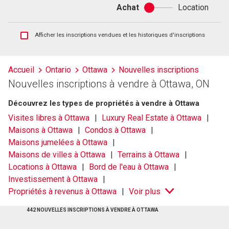
Achat
Location
Achat
ou
location
Afficher
Afficher les inscriptions vendues et les historiques d'inscriptions
les
inscriptions
vendues
Accueil
Ontario
Ottawa
Nouvelles inscriptions
et
Nouvelles inscriptions à vendre à Ottawa, ON
les
historiques
Découvrez les types de propriétés à vendre à Ottawa
d'inscriptions
Visites libres à Ottawa
Luxury Real Estate à Ottawa
Maisons à Ottawa
Condos à Ottawa
Maisons jumelées à Ottawa
Maisons de villes à Ottawa
Terrains à Ottawa
Locations à Ottawa
Bord de l'eau à Ottawa
Investissement à Ottawa
Propriétés à revenus à Ottawa
Voir plus
442 NOUVELLES INSCRIPTIONS À VENDRE À OTTAWA