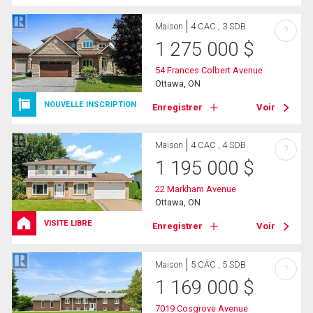
Maison
4 CAC , 3 SDB
?
1 275 000
$
54 Frances Colbert Avenue
Ottawa, ON
NOUVELLE INSCRIPTION
Enregistrer
Voir
Maison
4 CAC , 4 SDB
?
1 195 000
$
22 Markham Avenue
Ottawa, ON
VISITE LIBRE
Enregistrer
Voir
Maison
5 CAC , 5 SDB
?
1 169 000
$
7019 Cosgrove Avenue