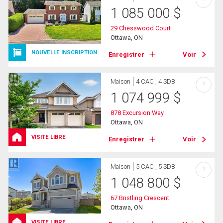
1 085 000
$
29 Chesswood Court
Ottawa, ON
NOUVELLE INSCRIPTION
Enregistrer
Voir
Maison
4 CAC , 4 SDB
?
1 074 999
$
878 Excursion Way
Ottawa, ON
VISITE LIBRE
Enregistrer
Voir
Maison
5 CAC , 5 SDB
?
1 048 800
$
67 Bristling Crescent
Ottawa, ON
VISITE LIBRE