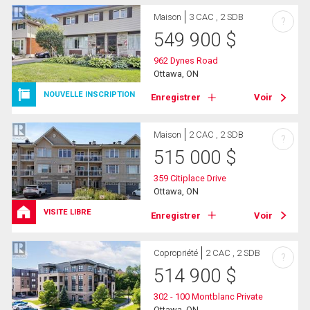
Maison
3 CAC , 2 SDB
?
549 900
$
962 Dynes Road
Ottawa, ON
NOUVELLE INSCRIPTION
Enregistrer
Voir
Maison
2 CAC , 2 SDB
?
515 000
$
359 Citiplace Drive
Ottawa, ON
VISITE LIBRE
Enregistrer
Voir
Copropriété
2 CAC , 2 SDB
?
514 900
$
302 - 100 Montblanc Private
Ottawa, ON