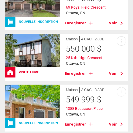
69 Royal Field Crescent
Ottawa, ON
NOUVELLE INSCRIPTION
Enregistrer
Voir
Maison
4 CAC , 2 SDB
?
550 000
$
25 Uxbridge Crescent
Ottawa, ON
VISITE LIBRE
Enregistrer
Voir
Maison
3 CAC , 3 SDB
?
549 999
$
1388 Beaucourt Place
Ottawa, ON
NOUVELLE INSCRIPTION
Enregistrer
Voir