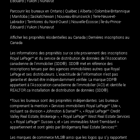
Édouard
|
Yukon
|
Nunavut
Parcourir les bureaux en
Ontario
|
Québec
|
Alberta
|
Colombie-Britannique
|
Manitoba
|
Saskatchewan
|
Nouveau-Brunswick
|
Terre-Neuve-et-
Labrador
|
Territoires du Nord-Ouest
|
Nouvelle-Écosse
|
Île-du-Prince-
Édouard
|
Yukon
|
Nunavut
Afficher les propriétés résidentielles au Canada
|
Dernières inscriptions au
Canada
Les informations des propriétés sur ce site proviennent des inscriptions
Royal LePage
MD
et du service de distribution de données de l'Association
canadienne de l’immobilier (SDD®). SDD® met en référence des
inscriptions tenues par des agences immobilières autres que Royal
LePage et ses distributeurs. L'exactitude de l'information n'est pas
garantie et devrait être indépendamment vérifiée. La marque DDF®
appartient à l'Association canadienne de l’immobilier (ACI) et identifie le
REALTOR.ca Installation de distribution de données (SDD®).
*Tous les bureaux sont des propriétés indépendantes. Les bureaux
comprenant la mention « Services immobiliers Royal LePage
MD
Ltée »,
incluant sa division « Johnston & Daniel
MD
», « Royal LePage
MD
Credit
Valley Real Estate, Brokerage », « Royal LePage
MD
West Real Estate Services
», « Royal LePage
MD
Sussex », et « Les immeubles Mont-Tremblant »
appartiennent et sont gérés par Bridgemarq Real Estate Services
MD
.
Les marques de commerce MLS® ainsi que les logos qui s'y rapportent