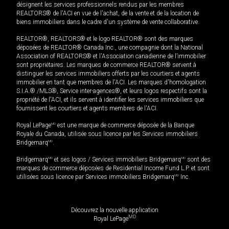
désignent les services professionnels rendus par les membres
REALTORS® de l'ACI en vue de l'achat, de la vente et de la location de
biens immobiliers dans le cadre d'un système de vente collaborative.
REALTOR®, REALTORS® et le logo REALTOR® sont des marques
déposées de REALTOR® Canada Inc., une compagnie dont la National
Association of REALTORS® et l'Association canadienne de l’immobilier
sont propriétaires. Les marques de commerce REALTOR® servent à
distinguer les services immobiliers offerts par les courtiers et agents
immobilier en tant que membres de l'ACI. Les marques d'homologation
S.I.A.® /MLS®, Service inter-agences®, et leurs logos respectifs sont la
propriété de l'ACI, et ils servent à identifier les services immobiliers que
fournissent les courtiers et agents membres de l'ACI.
Royal LePage
MD
est une marque de commerce déposée de la Banque
Royale du Canada, utilisée sous licence par les Services immobiliers
Bridgemarq
MD
.
Bridgemarq
MD
et ses logos / Services immobiliers Bridgemarq
MD
sont des
marques de commerce déposées de Residential Income Fund L.P. et sont
utilisées sous licence par Services immobiliers Bridgemarq
MD
Inc.
Découvrez la nouvelle application
MD
Royal LePage