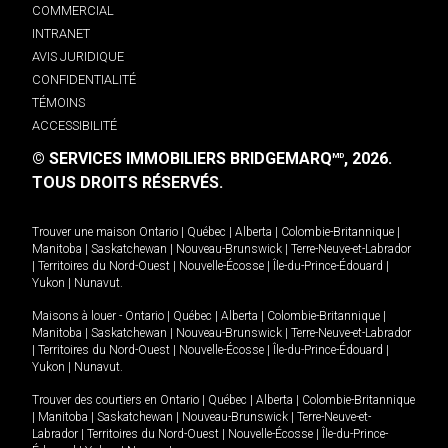
COMMERCIAL
INTRANET
AVIS JURIDIQUE
CONFIDENTIALITÉ
TÉMOINS
ACCESSIBILITÉ
© SERVICES IMMOBILIERS BRIDGEMARQ
, 2026.
MD
TOUS DROITS RÉSERVÉS.
Trouver une maison
Ontario
|
Québec
|
Alberta
|
Colombie-Britannique
|
Manitoba
|
Saskatchewan
|
Nouveau-Brunswick
|
Terre-Neuve-et-Labrador
|
Territoires du Nord-Ouest
|
Nouvelle-Écosse
|
Île-du-Prince-Édouard
|
Yukon
|
Nunavut
.
Maisons à louer -
Ontario
|
Québec
|
Alberta
|
Colombie-Britannique
|
Manitoba
|
Saskatchewan
|
Nouveau-Brunswick
|
Terre-Neuve-et-Labrador
|
Territoires du Nord-Ouest
|
Nouvelle-Écosse
|
Île-du-Prince-Édouard
|
Yukon
|
Nunavut
.
Trouver des courtiers en
Ontario
|
Québec
|
Alberta
|
Colombie-Britannique
|
Manitoba
|
Saskatchewan
|
Nouveau-Brunswick
|
Terre-Neuve-et-
Labrador
|
Territoires du Nord-Ouest
|
Nouvelle-Écosse
|
Île-du-Prince-