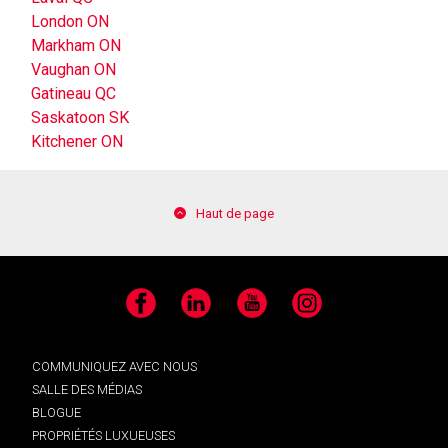
London ON
Markham ON
Vaughan ON
Gatineau QC
Saskatoon SK
Kitchener ON
Haut de page
Facebook
LinkedIn
YouTube
Instagram
COMMUNIQUEZ AVEC NOUS
SALLE DES MÉDIAS
BLOGUE
PROPRIÉTÉS LUXUEUSES