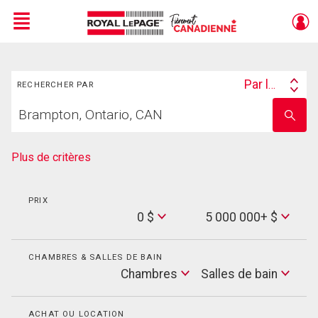
Menu
Rechercher
Live
En Direct
Par lieu
RECHERCHER PAR
Search
Trouvez
By
Entrez
votre
le
foyer
nom
de
Plus de critères
l'école
PRIX
Min
0 $
5 000 000+ $
Price
Max
Price
CHAMBRES & SALLES DE BAIN
Cham
Chambres
Salles de bain
Salles
de
bain
ACHAT OU LOCATION