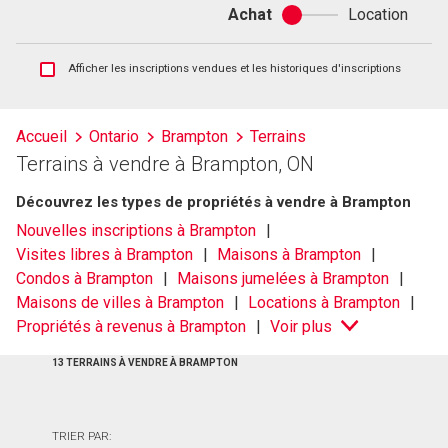
Achat
Location
Achat
ou
location
Afficher
Afficher les inscriptions vendues et les historiques d'inscriptions
les
inscriptions
vendues
Accueil
Ontario
Brampton
Terrains
et
Terrains à vendre à Brampton, ON
les
historiques
Découvrez les types de propriétés à vendre à Brampton
d'inscriptions
Nouvelles inscriptions à Brampton
Visites libres à Brampton
Maisons à Brampton
Condos à Brampton
Maisons jumelées à Brampton
Maisons de villes à Brampton
Locations à Brampton
Propriétés à revenus à Brampton
Voir plus
13 TERRAINS À VENDRE À BRAMPTON
TRIER PAR: