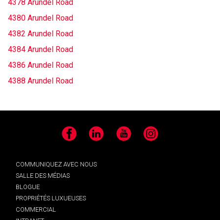
4378 Arundel Road
4380 Arundel Road
4382 Arundel Road
4384 Arundel Road
4386 Arundel Road
4388 Arundel Road
Facebook
LinkedIn
YouTube
Instagram
COMMUNIQUEZ AVEC NOUS
SALLE DES MÉDIAS
BLOGUE
PROPRIÉTÉS LUXUEUSES
COMMERCIAL