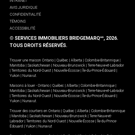
INTRANET
AVIS JURIDIQUE
CONFIDENTIALITÉ
TÉMOINS
ACCESSIBILITÉ
© SERVICES IMMOBILIERS BRIDGEMARQ
, 2026.
MD
TOUS DROITS RÉSERVÉS.
Trouver une maison
Ontario
|
Québec
|
Alberta
|
Colombie-Britannique
|
Manitoba
|
Saskatchewan
|
Nouveau-Brunswick
|
Terre-Neuve-et-Labrador
|
Territoires du Nord-Ouest
|
Nouvelle-Écosse
|
Île-du-Prince-Édouard
|
Yukon
|
Nunavut
.
Maisons à louer -
Ontario
|
Québec
|
Alberta
|
Colombie-Britannique
|
Manitoba
|
Saskatchewan
|
Nouveau-Brunswick
|
Terre-Neuve-et-Labrador
|
Territoires du Nord-Ouest
|
Nouvelle-Écosse
|
Île-du-Prince-Édouard
|
Yukon
|
Nunavut
.
Trouver des courtiers en
Ontario
|
Québec
|
Alberta
|
Colombie-Britannique
|
Manitoba
|
Saskatchewan
|
Nouveau-Brunswick
|
Terre-Neuve-et-
Labrador
|
Territoires du Nord-Ouest
|
Nouvelle-Écosse
|
Île-du-Prince-
Édouard
|
Yukon
|
Nunavut