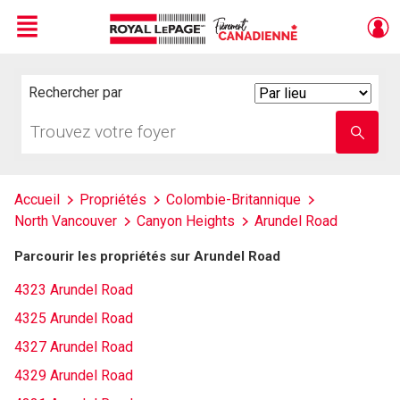
Menu
Live
En Direct
Rechercher par
Search
By
Trouvez
Entrez
votre
le
foyer
nom
de
l'école
Accueil
Propriétés
Colombie-Britannique
North Vancouver
Canyon Heights
Arundel Road
Parcourir les propriétés sur Arundel Road
4323 Arundel Road
4325 Arundel Road
4327 Arundel Road
4329 Arundel Road