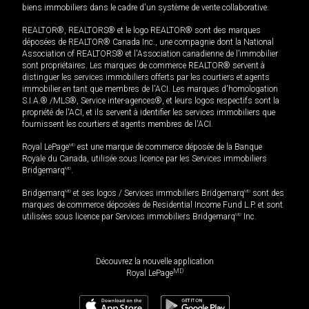
biens immobiliers dans le cadre d'un système de vente collaborative.
REALTOR®, REALTORS® et le logo REALTOR® sont des marques
déposées de REALTOR® Canada Inc., une compagnie dont la National
Association of REALTORS® et l'Association canadienne de l’immobilier
sont propriétaires. Les marques de commerce REALTOR® servent à
distinguer les services immobiliers offerts par les courtiers et agents
immobilier en tant que membres de l'ACI. Les marques d'homologation
S.I.A.® /MLS®, Service inter-agences®, et leurs logos respectifs sont la
propriété de l'ACI, et ils servent à identifier les services immobiliers que
fournissent les courtiers et agents membres de l'ACI.
Royal LePage
MD
est une marque de commerce déposée de la Banque
Royale du Canada, utilisée sous licence par les Services immobiliers
Bridgemarq
MD
.
Bridgemarq
MD
et ses logos / Services immobiliers Bridgemarq
MD
sont des
marques de commerce déposées de Residential Income Fund L.P. et sont
utilisées sous licence par Services immobiliers Bridgemarq
MD
Inc.
Découvrez la nouvelle application
MD
Royal LePage