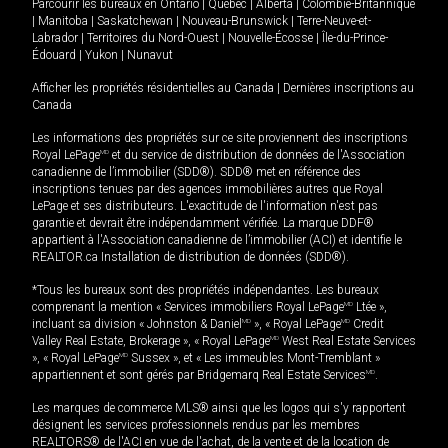
Parcourir les bureaux en
Ontario
|
Québec
|
Alberta
|
Colombie-Britannique
|
Manitoba
|
Saskatchewan
|
Nouveau-Brunswick
|
Terre-Neuve-et-
Labrador
|
Territoires du Nord-Ouest
|
Nouvelle-Écosse
|
Île-du-Prince-
Édouard
|
Yukon
|
Nunavut
Afficher les propriétés résidentielles au Canada
|
Dernières inscriptions au
Canada
Les informations des propriétés sur ce site proviennent des inscriptions
Royal LePage
MD
et du service de distribution de données de l'Association
canadienne de l’immobilier (SDD®). SDD® met en référence des
inscriptions tenues par des agences immobilières autres que Royal
LePage et ses distributeurs. L'exactitude de l'information n'est pas
garantie et devrait être indépendamment vérifiée. La marque DDF®
appartient à l'Association canadienne de l’immobilier (ACI) et identifie le
REALTOR.ca Installation de distribution de données (SDD®).
*Tous les bureaux sont des propriétés indépendantes. Les bureaux
comprenant la mention « Services immobiliers Royal LePage
MD
Ltée »,
incluant sa division « Johnston & Daniel
MD
», « Royal LePage
MD
Credit
Valley Real Estate, Brokerage », « Royal LePage
MD
West Real Estate Services
», « Royal LePage
MD
Sussex », et « Les immeubles Mont-Tremblant »
appartiennent et sont gérés par Bridgemarq Real Estate Services
MD
.
Les marques de commerce MLS® ainsi que les logos qui s'y rapportent
désignent les services professionnels rendus par les membres
REALTORS® de l'ACI en vue de l'achat, de la vente et de la location de