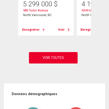
5 299 000
$
4 195 00
983 Tudor Avenue
4399 Highland Boul
North Vancouver, BC
North Vancouver, B
Voir
Enregistrer
Voir
Enregistrer
Données démographiques