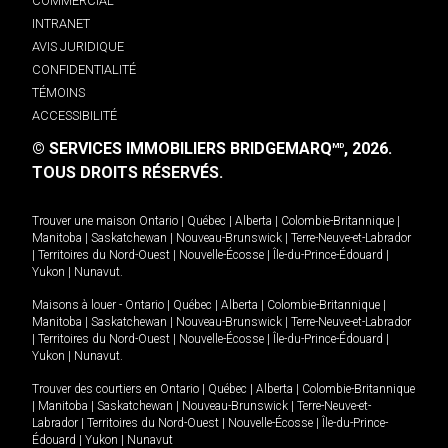
COMMERCIAL
INTRANET
AVIS JURIDIQUE
CONFIDENTIALITÉ
TÉMOINS
ACCESSIBILITÉ
© SERVICES IMMOBILIERS BRIDGEMARQ
, 2026.
MD
TOUS DROITS RÉSERVÉS.
Trouver une maison
Ontario
|
Québec
|
Alberta
|
Colombie-Britannique
|
Manitoba
|
Saskatchewan
|
Nouveau-Brunswick
|
Terre-Neuve-et-Labrador
|
Territoires du Nord-Ouest
|
Nouvelle-Écosse
|
Île-du-Prince-Édouard
|
Yukon
|
Nunavut
.
Maisons à louer -
Ontario
|
Québec
|
Alberta
|
Colombie-Britannique
|
Manitoba
|
Saskatchewan
|
Nouveau-Brunswick
|
Terre-Neuve-et-Labrador
|
Territoires du Nord-Ouest
|
Nouvelle-Écosse
|
Île-du-Prince-Édouard
|
Yukon
|
Nunavut
.
Trouver des courtiers en
Ontario
|
Québec
|
Alberta
|
Colombie-Britannique
|
Manitoba
|
Saskatchewan
|
Nouveau-Brunswick
|
Terre-Neuve-et-
Labrador
|
Territoires du Nord-Ouest
|
Nouvelle-Écosse
|
Île-du-Prince-
Édouard
|
Yukon
|
Nunavut