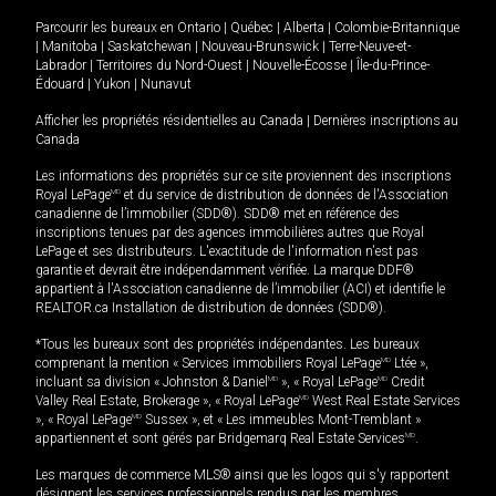
Parcourir les bureaux en
Ontario
|
Québec
|
Alberta
|
Colombie-Britannique
|
Manitoba
|
Saskatchewan
|
Nouveau-Brunswick
|
Terre-Neuve-et-
Labrador
|
Territoires du Nord-Ouest
|
Nouvelle-Écosse
|
Île-du-Prince-
Édouard
|
Yukon
|
Nunavut
Afficher les propriétés résidentielles au Canada
|
Dernières inscriptions au
Canada
Les informations des propriétés sur ce site proviennent des inscriptions
Royal LePage
MD
et du service de distribution de données de l'Association
canadienne de l’immobilier (SDD®). SDD® met en référence des
inscriptions tenues par des agences immobilières autres que Royal
LePage et ses distributeurs. L'exactitude de l'information n'est pas
garantie et devrait être indépendamment vérifiée. La marque DDF®
appartient à l'Association canadienne de l’immobilier (ACI) et identifie le
REALTOR.ca Installation de distribution de données (SDD®).
*Tous les bureaux sont des propriétés indépendantes. Les bureaux
comprenant la mention « Services immobiliers Royal LePage
MD
Ltée »,
incluant sa division « Johnston & Daniel
MD
», « Royal LePage
MD
Credit
Valley Real Estate, Brokerage », « Royal LePage
MD
West Real Estate Services
», « Royal LePage
MD
Sussex », et « Les immeubles Mont-Tremblant »
appartiennent et sont gérés par Bridgemarq Real Estate Services
MD
.
Les marques de commerce MLS® ainsi que les logos qui s'y rapportent
désignent les services professionnels rendus par les membres