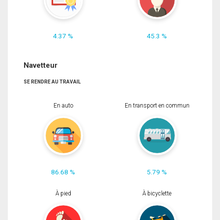
4.37 %
45.3 %
Navetteur
SE RENDRE AU TRAVAIL
En auto
En transport en commun
86.68 %
5.79 %
À pied
À bicyclette