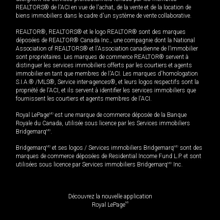
REALTORS® de l'ACI en vue de l'achat, de la vente et de la location de
biens immobiliers dans le cadre d'un système de vente collaborative.
REALTOR®, REALTORS® et le logo REALTOR® sont des marques
déposées de REALTOR® Canada Inc., une compagnie dont la National
Association of REALTORS® et l'Association canadienne de l’immobilier
sont propriétaires. Les marques de commerce REALTOR® servent à
distinguer les services immobiliers offerts par les courtiers et agents
immobilier en tant que membres de l'ACI. Les marques d'homologation
S.I.A.® /MLS®, Service inter-agences®, et leurs logos respectifs sont la
propriété de l'ACI, et ils servent à identifier les services immobiliers que
fournissent les courtiers et agents membres de l'ACI.
Royal LePage
MD
est une marque de commerce déposée de la Banque
Royale du Canada, utilisée sous licence par les Services immobiliers
Bridgemarq
MD
.
Bridgemarq
MD
et ses logos / Services immobiliers Bridgemarq
MD
sont des
marques de commerce déposées de Residential Income Fund L.P. et sont
utilisées sous licence par Services immobiliers Bridgemarq
MD
Inc.
Découvrez la nouvelle application
MD
Royal LePage