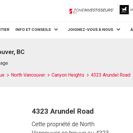
ZoneInvestisseurs RLP
TIER
INFO ET CONSEILS
JOIGNEZ-VOUS À NOUS
À
ouver, BC
Page
ue
North Vancouver
Canyon Heights
4323 Arundel Road
4323 Arundel Road
Cette propriété de North