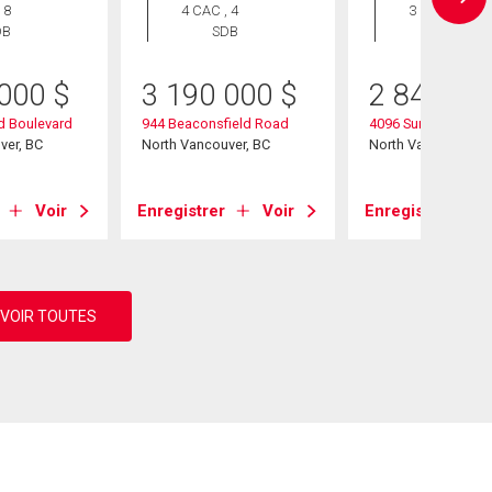
 8
4 CAC , 4
3 CAC , 4
DB
SDB
SDB
 000
$
3 190 000
$
2 848 80
d Boulevard
944 Beaconsfield Road
4096 Sunset Boule
ver, BC
North Vancouver, BC
North Vancouver, B
Voir
Enregistrer
Voir
Enregistrer