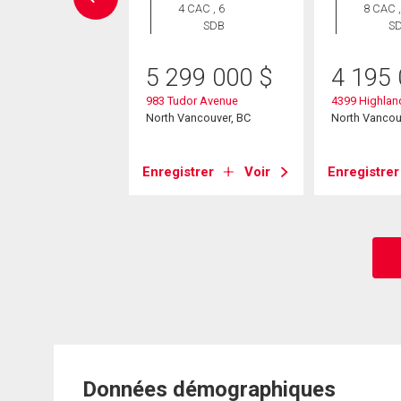
Maison
4 CAC , 6
8 CAC ,
 CAC , 3
SDB
S
SDB
5 299 000
$
4 195
48 800
$
983 Tudor Avenue
4399 Highlan
lvedere Drive
North Vancouver, BC
North Vancou
ancouver, BC
Enregistrer
Voir
Enregistrer
strer
Voir
Données démographiques