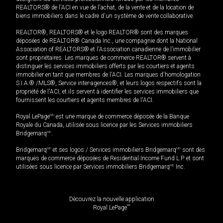
REALTORS® de l'ACI en vue de l'achat, de la vente et de la location de
biens immobiliers dans le cadre d'un système de vente collaborative.
REALTOR®, REALTORS® et le logo REALTOR® sont des marques
déposées de REALTOR® Canada Inc., une compagnie dont la National
Association of REALTORS® et l'Association canadienne de l’immobilier
sont propriétaires. Les marques de commerce REALTOR® servent à
distinguer les services immobiliers offerts par les courtiers et agents
immobilier en tant que membres de l'ACI. Les marques d'homologation
S.I.A.® /MLS®, Service inter-agences®, et leurs logos respectifs sont la
propriété de l'ACI, et ils servent à identifier les services immobiliers que
fournissent les courtiers et agents membres de l'ACI.
Royal LePage
MD
est une marque de commerce déposée de la Banque
Royale du Canada, utilisée sous licence par les Services immobiliers
Bridgemarq
MD
.
Bridgemarq
MD
et ses logos / Services immobiliers Bridgemarq
MD
sont des
marques de commerce déposées de Residential Income Fund L.P. et sont
utilisées sous licence par Services immobiliers Bridgemarq
MD
Inc.
Découvrez la nouvelle application
MD
Royal LePage