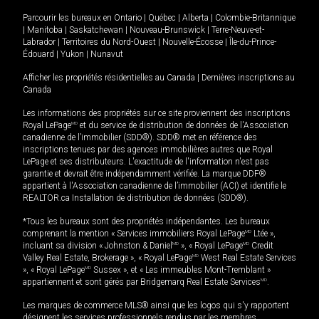
Parcourir les bureaux en
Ontario
|
Québec
|
Alberta
|
Colombie-Britannique
|
Manitoba
|
Saskatchewan
|
Nouveau-Brunswick
|
Terre-Neuve-et-
Labrador
|
Territoires du Nord-Ouest
|
Nouvelle-Écosse
|
Île-du-Prince-
Édouard
|
Yukon
|
Nunavut
Afficher les propriétés résidentielles au Canada
|
Dernières inscriptions au
Canada
Les informations des propriétés sur ce site proviennent des inscriptions
Royal LePage
MD
et du service de distribution de données de l'Association
canadienne de l’immobilier (SDD®). SDD® met en référence des
inscriptions tenues par des agences immobilières autres que Royal
LePage et ses distributeurs. L'exactitude de l'information n'est pas
garantie et devrait être indépendamment vérifiée. La marque DDF®
appartient à l'Association canadienne de l’immobilier (ACI) et identifie le
REALTOR.ca Installation de distribution de données (SDD®).
*Tous les bureaux sont des propriétés indépendantes. Les bureaux
comprenant la mention « Services immobiliers Royal LePage
MD
Ltée »,
incluant sa division « Johnston & Daniel
MD
», « Royal LePage
MD
Credit
Valley Real Estate, Brokerage », « Royal LePage
MD
West Real Estate Services
», « Royal LePage
MD
Sussex », et « Les immeubles Mont-Tremblant »
appartiennent et sont gérés par Bridgemarq Real Estate Services
MD
.
Les marques de commerce MLS® ainsi que les logos qui s'y rapportent
désignent les services professionnels rendus par les membres