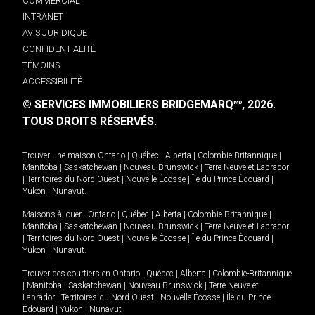
COMMERCIAL
INTRANET
AVIS JURIDIQUE
CONFIDENTIALITÉ
TÉMOINS
ACCESSIBILITÉ
© SERVICES IMMOBILIERS BRIDGEMARQ
, 2026.
MD
TOUS DROITS RÉSERVÉS.
Trouver une maison
Ontario
|
Québec
|
Alberta
|
Colombie-Britannique
|
Manitoba
|
Saskatchewan
|
Nouveau-Brunswick
|
Terre-Neuve-et-Labrador
|
Territoires du Nord-Ouest
|
Nouvelle-Écosse
|
Île-du-Prince-Édouard
|
Yukon
|
Nunavut
.
Maisons à louer -
Ontario
|
Québec
|
Alberta
|
Colombie-Britannique
|
Manitoba
|
Saskatchewan
|
Nouveau-Brunswick
|
Terre-Neuve-et-Labrador
|
Territoires du Nord-Ouest
|
Nouvelle-Écosse
|
Île-du-Prince-Édouard
|
Yukon
|
Nunavut
.
Trouver des courtiers en
Ontario
|
Québec
|
Alberta
|
Colombie-Britannique
|
Manitoba
|
Saskatchewan
|
Nouveau-Brunswick
|
Terre-Neuve-et-
Labrador
|
Territoires du Nord-Ouest
|
Nouvelle-Écosse
|
Île-du-Prince-
Édouard
|
Yukon
|
Nunavut