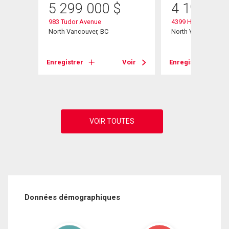
5 299 000
$
4 195 00
983 Tudor Avenue
4399 Highland Boul
North Vancouver, BC
North Vancouver, B
Voir
Enregistrer
Voir
Enregistrer
Données démographiques