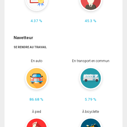
4.37 %
45.3 %
Navetteur
SE RENDRE AU TRAVAIL
En auto
En transport en commun
86.68 %
5.79 %
À pied
À bicyclette