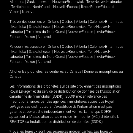
Manitoba
|
Saskatchewan
|
Nouveau-Brunswick
|
Terre-Neuve-et-Labrador
|
Territoires du Nord-Ouest
|
Nouvelle-Écosse
|
Île-du-Prince-Édouard
|
Yukon
|
Nunavut
.
Trouver des courtiers en
Ontario
|
Québec
|
Alberta
|
Colombie-Britannique
|
Manitoba
|
Saskatchewan
|
Nouveau-Brunswick
|
Terre-Neuve-et-
Labrador
|
Territoires du Nord-Ouest
|
Nouvelle-Écosse
|
Île-du-Prince-
Édouard
|
Yukon
|
Nunavut
Parcourir les bureaux en
Ontario
|
Québec
|
Alberta
|
Colombie-Britannique
|
Manitoba
|
Saskatchewan
|
Nouveau-Brunswick
|
Terre-Neuve-et-
Labrador
|
Territoires du Nord-Ouest
|
Nouvelle-Écosse
|
Île-du-Prince-
Édouard
|
Yukon
|
Nunavut
Afficher les propriétés résidentielles au Canada
|
Dernières inscriptions au
Canada
Les informations des propriétés sur ce site proviennent des inscriptions
Royal LePage
MD
et du service de distribution de données de l'Association
canadienne de l’immobilier (SDD®). SDD® met en référence des
inscriptions tenues par des agences immobilières autres que Royal
LePage et ses distributeurs. L'exactitude de l'information n'est pas
garantie et devrait être indépendamment vérifiée. La marque DDF®
appartient à l'Association canadienne de l’immobilier (ACI) et identifie le
REALTOR.ca Installation de distribution de données (SDD®).
*Tous les bureaux sont des propriétés indépendantes. Les bureaux