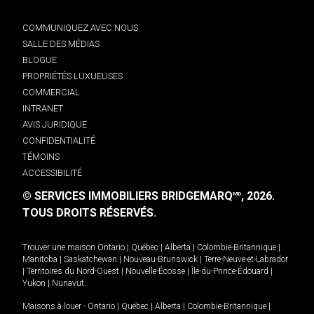
COMMUNIQUEZ AVEC NOUS
SALLE DES MÉDIAS
BLOGUE
PROPRIÉTÉS LUXUEUSES
COMMERCIAL
INTRANET
AVIS JURIDIQUE
CONFIDENTIALITÉ
TÉMOINS
ACCESSIBILITÉ
© SERVICES IMMOBILIERS BRIDGEMARQ
, 2026.
MD
TOUS DROITS RÉSERVÉS.
Trouver une maison
Ontario
|
Québec
|
Alberta
|
Colombie-Britannique
|
Manitoba
|
Saskatchewan
|
Nouveau-Brunswick
|
Terre-Neuve-et-Labrador
|
Territoires du Nord-Ouest
|
Nouvelle-Écosse
|
Île-du-Prince-Édouard
|
Yukon
|
Nunavut
.
Maisons à louer -
Ontario
|
Québec
|
Alberta
|
Colombie-Britannique
|