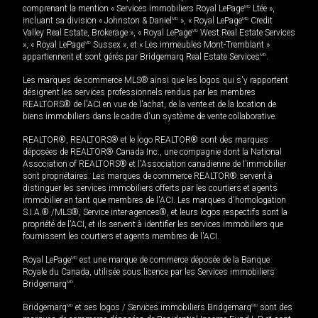
comprenant la mention « Services immobiliers Royal LePage
MD
Ltée »,
incluant sa division « Johnston & Daniel
MD
», « Royal LePage
MD
Credit
Valley Real Estate, Brokerage », « Royal LePage
MD
West Real Estate Services
», « Royal LePage
MD
Sussex », et « Les immeubles Mont-Tremblant »
appartiennent et sont gérés par Bridgemarq Real Estate Services
MD
.
Les marques de commerce MLS® ainsi que les logos qui s'y rapportent
désignent les services professionnels rendus par les membres
REALTORS® de l'ACI en vue de l'achat, de la vente et de la location de
biens immobiliers dans le cadre d'un système de vente collaborative.
REALTOR®, REALTORS® et le logo REALTOR® sont des marques
déposées de REALTOR® Canada Inc., une compagnie dont la National
Association of REALTORS® et l'Association canadienne de l’immobilier
sont propriétaires. Les marques de commerce REALTOR® servent à
distinguer les services immobiliers offerts par les courtiers et agents
immobilier en tant que membres de l'ACI. Les marques d'homologation
S.I.A.® /MLS®, Service inter-agences®, et leurs logos respectifs sont la
propriété de l'ACI, et ils servent à identifier les services immobiliers que
fournissent les courtiers et agents membres de l'ACI.
Royal LePage
MD
est une marque de commerce déposée de la Banque
Royale du Canada, utilisée sous licence par les Services immobiliers
Bridgemarq
MD
.
Bridgemarq
MD
et ses logos / Services immobiliers Bridgemarq
MD
sont des