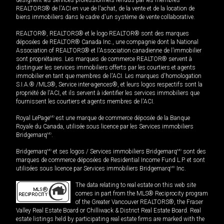
désignent les services professionnels rendus par les membres
REALTORS® de l'ACI en vue de l'achat, de la vente et de la location de
biens immobiliers dans le cadre d'un système de vente collaborative.
REALTOR®, REALTORS® et le logo REALTOR® sont des marques
déposées de REALTOR® Canada Inc., une compagnie dont la National
Association of REALTORS® et l'Association canadienne de l’immobilier
sont propriétaires. Les marques de commerce REALTOR® servent à
distinguer les services immobiliers offerts par les courtiers et agents
immobilier en tant que membres de l'ACI. Les marques d'homologation
S.I.A.® /MLS®, Service inter-agences®, et leurs logos respectifs sont la
propriété de l'ACI, et ils servent à identifier les services immobiliers que
fournissent les courtiers et agents membres de l'ACI.
Royal LePage
MD
est une marque de commerce déposée de la Banque
Royale du Canada, utilisée sous licence par les Services immobiliers
Bridgemarq
MD
.
Bridgemarq
MD
et ses logos / Services immobiliers Bridgemarq
MD
sont des
marques de commerce déposées de Residential Income Fund L.P. et sont
utilisées sous licence par Services immobiliers Bridgemarq
MD
Inc.
The data relating to real estate on this web site
comes in part from the MLS® Reciprocity program
of the Greater Vancouver REALTORS®, the Fraser
Valley Real Estate Board or Chilliwack & District Real Estate Board. Real
estate listings held by participating real estate firms are marked with the