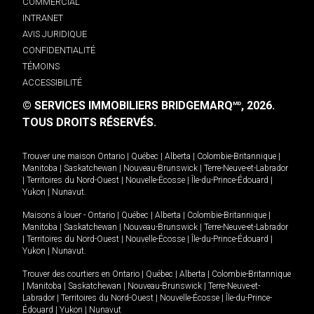
COMMERCIAL
INTRANET
AVIS JURIDIQUE
CONFIDENTIALITÉ
TÉMOINS
ACCESSIBILITÉ
© SERVICES IMMOBILIERS BRIDGEMARQ
, 2026.
MD
TOUS DROITS RÉSERVÉS.
Trouver une maison
Ontario
|
Québec
|
Alberta
|
Colombie-Britannique
|
Manitoba
|
Saskatchewan
|
Nouveau-Brunswick
|
Terre-Neuve-et-Labrador
|
Territoires du Nord-Ouest
|
Nouvelle-Écosse
|
Île-du-Prince-Édouard
|
Yukon
|
Nunavut
.
Maisons à louer -
Ontario
|
Québec
|
Alberta
|
Colombie-Britannique
|
Manitoba
|
Saskatchewan
|
Nouveau-Brunswick
|
Terre-Neuve-et-Labrador
|
Territoires du Nord-Ouest
|
Nouvelle-Écosse
|
Île-du-Prince-Édouard
|
Yukon
|
Nunavut
.
Trouver des courtiers en
Ontario
|
Québec
|
Alberta
|
Colombie-Britannique
|
Manitoba
|
Saskatchewan
|
Nouveau-Brunswick
|
Terre-Neuve-et-
Labrador
|
Territoires du Nord-Ouest
|
Nouvelle-Écosse
|
Île-du-Prince-
Édouard
|
Yukon
|
Nunavut