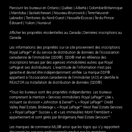
Parcourir les bureaux en
Ontario
|
Québec
|
Alberta
|
Colombie-Britannique
|
Manitoba
|
Saskatchewan
|
Nouveau-Brunswick
|
Terre-Neuve-et-
Labrador
|
Territoires du Nord-Ouest
|
Nouvelle-Écosse
|
Île-du-Prince-
Édouard
|
Yukon
|
Nunavut
Afficher les propriétés résidentielles au Canada
|
Dernières inscriptions au
Canada
Les informations des propriétés sur ce site proviennent des inscriptions
Royal LePage
MD
et du service de distribution de données de l'Association
canadienne de l’immobilier (SDD®). SDD® met en référence des
inscriptions tenues par des agences immobilières autres que Royal
LePage et ses distributeurs. L'exactitude de l'information n'est pas
garantie et devrait être indépendamment vérifiée. La marque DDF®
appartient à l'Association canadienne de l’immobilier (ACI) et identifie le
REALTOR.ca Installation de distribution de données (SDD®).
*Tous les bureaux sont des propriétés indépendantes. Les bureaux
comprenant la mention « Services immobiliers Royal LePage
MD
Ltée »,
incluant sa division « Johnston & Daniel
MD
», « Royal LePage
MD
Credit
Valley Real Estate, Brokerage », « Royal LePage
MD
West Real Estate Services
», « Royal LePage
MD
Sussex », et « Les immeubles Mont-Tremblant »
appartiennent et sont gérés par Bridgemarq Real Estate Services
MD
.
Les marques de commerce MLS® ainsi que les logos qui s'y rapportent