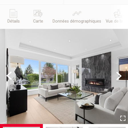
Détails
Carte
Données démographiques
Vue de la r
Previous
Next