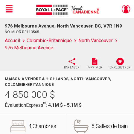
Menu
976 Melbourne Avenue, North Vancouver, BC, V7R 1N9
Live
En Direct
NO. MLS® R3113565
Accueil
Colombie-Britannique
North Vancouver
976 Melbourne Avenue
PARTAGER
IMPRIMER
ENREGISTRER
MAISON À VENDRE À HIGHLANDS, NORTH VANCOUVER,
COLOMBIE-BRITANNIQUE
4 850 000
$
MC
ÉvaluationExpress
:
4.1M $ - 5.1M $
4 Chambres
5 Salles de bain