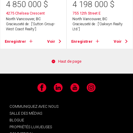
4 850 000
$
4 198 000
$
4275 Chelsea Crescent
755 12th Street E
North Vancouver, BC
North Vancouver, BC
Gracieuseté de : ['Sutton Group-
Gracieuseté de : ['Oakwyn Realty
West Coast Realty']
Ltd.']
Enregistrer
Voir
Enregistrer
Voir
Haut de page
Facebook
LinkedIn
YouTube
Instagram
COMMUNIQUEZ AVEC NOUS
SALLE DES MÉDIAS
BLOGUE
PROPRIÉTÉS LUXUEUSES