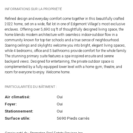
INFORMATIONS SUR LA PROPRIÉTÉ
Refined design and everyday comfort come together in this beautifully crafted
2022 home, set on a wide, flat lot in one of Edgemont Village's most exclusive
enclaves. Offering over 5,690 sq ft of thoughtfully designed living space, the
home blends modern architecture with seamless indoor-outdoor flow in a
community known for top-tier schools and a true sense of neighbourhood.
Soaring ceilings and skylights welcome you into bright, elegant living spaces,
while 4 bedrooms, office and 5 bathrooms provide comfort for the whole family.
The stunning primary suite features a spa-inspired ensuite and serene
backyard views. Designed for entertaining, the private outdoor space is
complemented by a fully equipped lower level with a home gym, theatre, and
room for everyone to enjoy. Welcome home.
PARTICULARITÉS DU BÂTIMENT :
Air climatisé:
Oui
Foyer:
Oui
Stationnement:
Oui
Surface utile:
5690 Pieds carrés