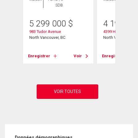
SDB
SDB
5 299 000
$
4 195 00
983 Tudor Avenue
4399 Highland Boul
North Vancouver, BC
North Vancouver, B
Voir
Enregistrer
Voir
Enregistrer
Données démographiques