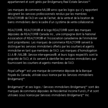
appartiennent et sont gérés par Bridgemarq Real Estate Services
MD
.
Les marques de commerce MLS® ainsi que les logos qui s'y rapportent
désignent les services professionnels rendus par les membres
REALTORS® de l'ACI en vue de l'achat, de la vente et de la location de
biens immobiliers dans le cadre d'un système de vente collaborative.
REALTOR®, REALTORS® et le logo REALTOR® sont des marques
déposées de REALTOR® Canada Inc., une compagnie dont la National
Association of REALTORS® et l'Association canadienne de l’immobilier
sont propriétaires. Les marques de commerce REALTOR® servent à
distinguer les services immobiliers offerts par les courtiers et agents
immobilier en tant que membres de l'ACI. Les marques d'homologation
S.I.A.® /MLS®, Service inter-agences®, et leurs logos respectifs sont la
propriété de l'ACI, et ils servent à identifier les services immobiliers que
fournissent les courtiers et agents membres de l'ACI.
Royal LePage
MD
est une marque de commerce déposée de la Banque
Royale du Canada, utilisée sous licence par les Services immobiliers
Bridgemarq
MD
.
Bridgemarq
MD
et ses logos / Services immobiliers Bridgemarq
MD
sont des
marques de commerce déposées de Residential Income Fund L.P. et sont
utilisées sous licence par Services immobiliers Bridgemarq
MD
Inc.