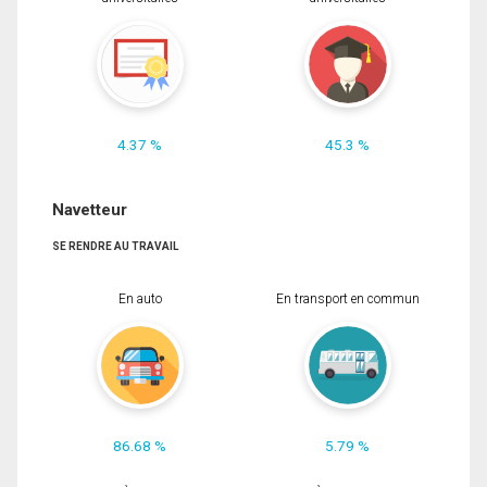
4.37 %
45.3 %
Navetteur
SE RENDRE AU TRAVAIL
En auto
En transport en commun
86.68 %
5.79 %