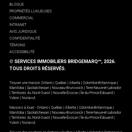
BLOGUE
PROPRIÉTÉS LUXUEUSES
COMMERCIAL
INTRANET
AVIS JURIDIQUE
CONFIDENTIALITÉ
TÉMOINS
ACCESSIBILITÉ
© SERVICES IMMOBILIERS BRIDGEMARQ
, 2026.
MD
TOUS DROITS RÉSERVÉS.
Trouver une maison
Ontario
|
Québec
|
Alberta
|
Colombie-Britannique
|
Manitoba
|
Saskatchewan
|
Nouveau-Brunswick
|
Terre-Neuve-et-Labrador
|
Territoires du Nord-Ouest
|
Nouvelle-Écosse
|
Île-du-Prince-Édouard
|
Yukon
|
Nunavut
.
Maisons à louer -
Ontario
|
Québec
|
Alberta
|
Colombie-Britannique
|
Manitoba
|
Saskatchewan
|
Nouveau-Brunswick
|
Terre-Neuve-et-Labrador
|
Territoires du Nord-Ouest
|
Nouvelle-Écosse
|
Île-du-Prince-Édouard
|
Yukon
|
Nunavut
.