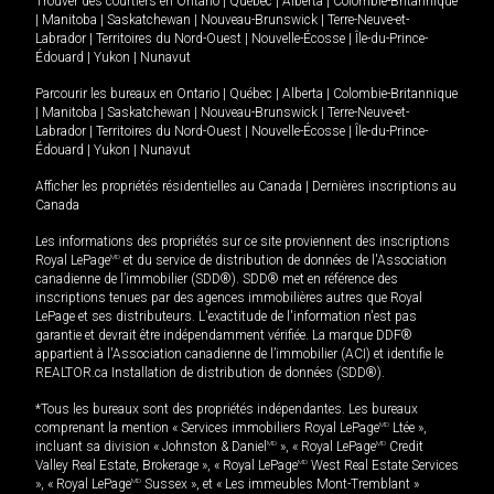
Trouver des courtiers en
Ontario
|
Québec
|
Alberta
|
Colombie-Britannique
|
Manitoba
|
Saskatchewan
|
Nouveau-Brunswick
|
Terre-Neuve-et-
Labrador
|
Territoires du Nord-Ouest
|
Nouvelle-Écosse
|
Île-du-Prince-
Édouard
|
Yukon
|
Nunavut
Parcourir les bureaux en
Ontario
|
Québec
|
Alberta
|
Colombie-Britannique
|
Manitoba
|
Saskatchewan
|
Nouveau-Brunswick
|
Terre-Neuve-et-
Labrador
|
Territoires du Nord-Ouest
|
Nouvelle-Écosse
|
Île-du-Prince-
Édouard
|
Yukon
|
Nunavut
Afficher les propriétés résidentielles au Canada
|
Dernières inscriptions au
Canada
Les informations des propriétés sur ce site proviennent des inscriptions
Royal LePage
MD
et du service de distribution de données de l'Association
canadienne de l’immobilier (SDD®). SDD® met en référence des
inscriptions tenues par des agences immobilières autres que Royal
LePage et ses distributeurs. L'exactitude de l'information n'est pas
garantie et devrait être indépendamment vérifiée. La marque DDF®
appartient à l'Association canadienne de l’immobilier (ACI) et identifie le
REALTOR.ca Installation de distribution de données (SDD®).
*Tous les bureaux sont des propriétés indépendantes. Les bureaux
comprenant la mention « Services immobiliers Royal LePage
MD
Ltée »,
incluant sa division « Johnston & Daniel
MD
», « Royal LePage
MD
Credit
Valley Real Estate, Brokerage », « Royal LePage
MD
West Real Estate Services
», « Royal LePage
MD
Sussex », et « Les immeubles Mont-Tremblant »