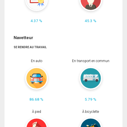
4.37 %
45.3 %
Navetteur
SE RENDRE AU TRAVAIL
En auto
En transport en commun
86.68 %
5.79 %
À pied
À bicyclette