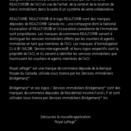
REALTORS® de l'ACI en vue de l'achat, de la vente et de la location de
biens immobiliers dans le cadre d'un système de vente collaborative.
REALTOR®, REALTORS® et le logo REALTOR® sont des marques
déposées de REALTOR® Canada Inc., une compagnie dont la National
Association of REALTORS® et l'Association canadienne de l’immobilier
sont propriétaires. Les marques de commerce REALTOR® servent à
distinguer les services immobiliers offerts par les courtiers et agents
immobilier en tant que membres de l'ACI. Les marques d'homologation
S.I.A.® /MLS®, Service inter-agences®, et leurs logos respectifs sont la
propriété de l'ACI, et ils servent à identifier les services immobiliers que
fournissent les courtiers et agents membres de l'ACI.
Royal LePage
MD
est une marque de commerce déposée de la Banque
Royale du Canada, utilisée sous licence par les Services immobiliers
Bridgemarq
MD
.
Bridgemarq
MD
et ses logos / Services immobiliers Bridgemarq
MD
sont des
marques de commerce déposées de Residential Income Fund L.P. et sont
utilisées sous licence par Services immobiliers Bridgemarq
MD
Inc.
Découvrez la nouvelle application
MD
Royal LePage