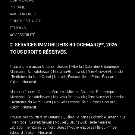
COMMERCIAL
INTRANET
AVIS JURIDIQUE
CONFIDENTIALITÉ
TÉMOINS
ACCESSIBILITÉ
© SERVICES IMMOBILIERS BRIDGEMARQ
, 2026.
MD
TOUS DROITS RÉSERVÉS.
Trouver une maison
Ontario
|
Québec
|
Alberta
|
Colombie-Britannique
|
Manitoba
|
Saskatchewan
|
Nouveau-Brunswick
|
Terre-Neuve-et-Labrador
|
Territoires du Nord-Ouest
|
Nouvelle-Écosse
|
Île-du-Prince-Édouard
|
Yukon
|
Nunavut
.
Maisons à louer -
Ontario
|
Québec
|
Alberta
|
Colombie-Britannique
|
Manitoba
|
Saskatchewan
|
Nouveau-Brunswick
|
Terre-Neuve-et-Labrador
|
Territoires du Nord-Ouest
|
Nouvelle-Écosse
|
Île-du-Prince-Édouard
|
Yukon
|
Nunavut
.
Trouver des courtiers en
Ontario
|
Québec
|
Alberta
|
Colombie-Britannique
|
Manitoba
|
Saskatchewan
|
Nouveau-Brunswick
|
Terre-Neuve-et-
Labrador
|
Territoires du Nord-Ouest
|
Nouvelle-Écosse
|
Île-du-Prince-
Édouard
|
Yukon
|
Nunavut