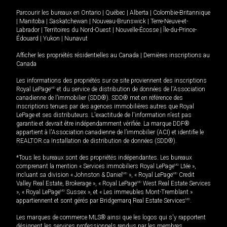
Parcourir les bureaux en
Ontario
|
Québec
|
Alberta
|
Colombie-Britannique
|
Manitoba
|
Saskatchewan
|
Nouveau-Brunswick
|
Terre-Neuve-et-
Labrador
|
Territoires du Nord-Ouest
|
Nouvelle-Écosse
|
Île-du-Prince-
Édouard
|
Yukon
|
Nunavut
Afficher les propriétés résidentielles au Canada
|
Dernières inscriptions au
Canada
Les informations des propriétés sur ce site proviennent des inscriptions
Royal LePage
MD
et du service de distribution de données de l'Association
canadienne de l’immobilier (SDD®). SDD® met en référence des
inscriptions tenues par des agences immobilières autres que Royal
LePage et ses distributeurs. L'exactitude de l'information n'est pas
garantie et devrait être indépendamment vérifiée. La marque DDF®
appartient à l'Association canadienne de l’immobilier (ACI) et identifie le
REALTOR.ca Installation de distribution de données (SDD®).
*Tous les bureaux sont des propriétés indépendantes. Les bureaux
comprenant la mention « Services immobiliers Royal LePage
MD
Ltée »,
incluant sa division « Johnston & Daniel
MD
», « Royal LePage
MD
Credit
Valley Real Estate, Brokerage », « Royal LePage
MD
West Real Estate Services
», « Royal LePage
MD
Sussex », et « Les immeubles Mont-Tremblant »
appartiennent et sont gérés par Bridgemarq Real Estate Services
MD
.
Les marques de commerce MLS® ainsi que les logos qui s'y rapportent
désignent les services professionnels rendus par les membres