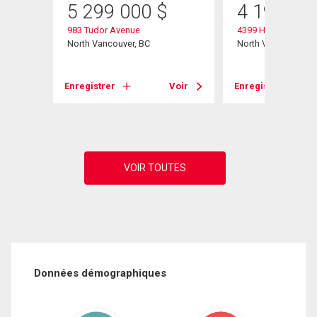
5 299 000
$
4 195 00
983 Tudor Avenue
4399 Highland Boul
North Vancouver, BC
North Vancouver, B
Voir
Enregistrer
Voir
Enregistrer
Données démographiques