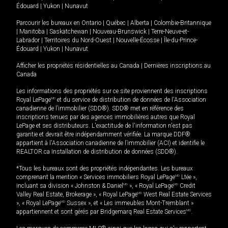
Édouard
|
Yukon
|
Nunavut
Parcourir les bureaux en
Ontario
|
Québec
|
Alberta
|
Colombie-Britannique
|
Manitoba
|
Saskatchewan
|
Nouveau-Brunswick
|
Terre-Neuve-et-
Labrador
|
Territoires du Nord-Ouest
|
Nouvelle-Écosse
|
Île-du-Prince-
Édouard
|
Yukon
|
Nunavut
Afficher les propriétés résidentielles au Canada
|
Dernières inscriptions au
Canada
Les informations des propriétés sur ce site proviennent des inscriptions
Royal LePage
MD
et du service de distribution de données de l'Association
canadienne de l’immobilier (SDD®). SDD® met en référence des
inscriptions tenues par des agences immobilières autres que Royal
LePage et ses distributeurs. L'exactitude de l'information n'est pas
garantie et devrait être indépendamment vérifiée. La marque DDF®
appartient à l'Association canadienne de l’immobilier (ACI) et identifie le
REALTOR.ca Installation de distribution de données (SDD®).
*Tous les bureaux sont des propriétés indépendantes. Les bureaux
comprenant la mention « Services immobiliers Royal LePage
MD
Ltée »,
incluant sa division « Johnston & Daniel
MD
», « Royal LePage
MD
Credit
Valley Real Estate, Brokerage », « Royal LePage
MD
West Real Estate Services
», « Royal LePage
MD
Sussex », et « Les immeubles Mont-Tremblant »
appartiennent et sont gérés par Bridgemarq Real Estate Services
MD
.