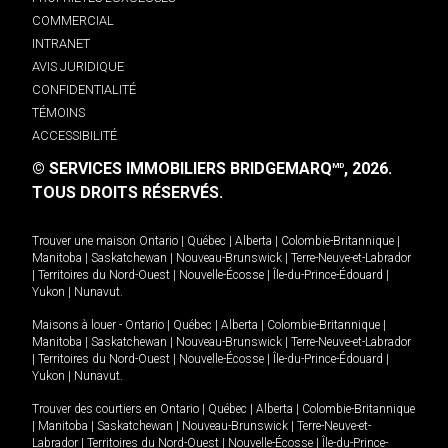
COMMERCIAL
INTRANET
AVIS JURIDIQUE
CONFIDENTIALITÉ
TÉMOINS
ACCESSIBILITÉ
© SERVICES IMMOBILIERS BRIDGEMARQ
, 2026.
MD
TOUS DROITS RÉSERVÉS.
Trouver une maison
Ontario
|
Québec
|
Alberta
|
Colombie-Britannique
|
Manitoba
|
Saskatchewan
|
Nouveau-Brunswick
|
Terre-Neuve-et-Labrador
|
Territoires du Nord-Ouest
|
Nouvelle-Écosse
|
Île-du-Prince-Édouard
|
Yukon
|
Nunavut
.
Maisons à louer -
Ontario
|
Québec
|
Alberta
|
Colombie-Britannique
|
Manitoba
|
Saskatchewan
|
Nouveau-Brunswick
|
Terre-Neuve-et-Labrador
|
Territoires du Nord-Ouest
|
Nouvelle-Écosse
|
Île-du-Prince-Édouard
|
Yukon
|
Nunavut
.
Trouver des courtiers en
Ontario
|
Québec
|
Alberta
|
Colombie-Britannique
|
Manitoba
|
Saskatchewan
|
Nouveau-Brunswick
|
Terre-Neuve-et-
Labrador
|
Territoires du Nord-Ouest
|
Nouvelle-Écosse
|
Île-du-Prince-