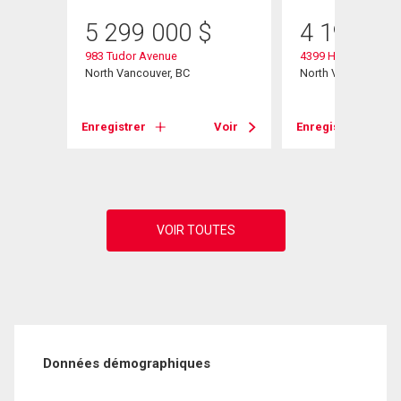
5 299 000
$
4 195 00
983 Tudor Avenue
4399 Highland Boul
North Vancouver, BC
North Vancouver, B
Voir
Enregistrer
Voir
Enregistrer
Données démographiques