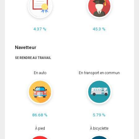
4.37 %
45.3 %
Navetteur
SE RENDRE AU TRAVAIL
En auto
En transport en commun
86.68 %
5.79 %
À pied
À bicyclette