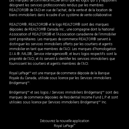
Les marques de commerce MLS® ainsi que les logos qui s'y rapportent
désignent les services professionnels rendus par les membres
REALTORS® de l'ACI en vue de l'achat, de la vente et de la location de
biens immobiliers dans le cadre d'un système de vente collaborative.
REALTOR®, REALTORS® et le logo REALTOR® sont des marques
déposées de REALTOR® Canada Inc., une compagnie dont la National
Association of REALTORS® et l'Association canadienne de l’immobilier
sont propriétaires. Les marques de commerce REALTOR® servent à
distinguer les services immobiliers offerts par les courtiers et agents
immobilier en tant que membres de l'ACI. Les marques d'homologation
S.I.A.® /MLS®, Service inter-agences®, et leurs logos respectifs sont la
propriété de l'ACI, et ils servent à identifier les services immobiliers que
fournissent les courtiers et agents membres de l'ACI.
Royal LePage
MD
est une marque de commerce déposée de la Banque
Royale du Canada, utilisée sous licence par les Services immobiliers
Bridgemarq
MD
.
Bridgemarq
MD
et ses logos / Services immobiliers Bridgemarq
MD
sont des
marques de commerce déposées de Residential Income Fund L.P. et sont
utilisées sous licence par Services immobiliers Bridgemarq
MD
Inc.
Découvrez la nouvelle application
MD
Royal LePage