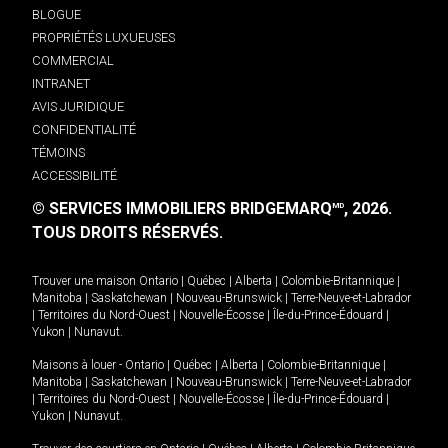
BLOGUE
PROPRIÉTÉS LUXUEUSES
COMMERCIAL
INTRANET
AVIS JURIDIQUE
CONFIDENTIALITÉ
TÉMOINS
ACCESSIBILITÉ
© SERVICES IMMOBILIERS BRIDGEMARQ
, 2026.
MD
TOUS DROITS RÉSERVÉS.
Trouver une maison
Ontario
|
Québec
|
Alberta
|
Colombie-Britannique
|
Manitoba
|
Saskatchewan
|
Nouveau-Brunswick
|
Terre-Neuve-et-Labrador
|
Territoires du Nord-Ouest
|
Nouvelle-Écosse
|
Île-du-Prince-Édouard
|
Yukon
|
Nunavut
.
Maisons à louer -
Ontario
|
Québec
|
Alberta
|
Colombie-Britannique
|
Manitoba
|
Saskatchewan
|
Nouveau-Brunswick
|
Terre-Neuve-et-Labrador
|
Territoires du Nord-Ouest
|
Nouvelle-Écosse
|
Île-du-Prince-Édouard
|
Yukon
|
Nunavut
.