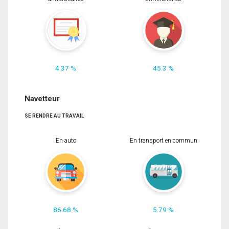
4.37 %
45.3 %
Navetteur
SE RENDRE AU TRAVAIL
En auto
En transport en commun
86.68 %
5.79 %