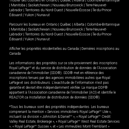
Trouver des courtiers en
Ontario
|
Québec
|
Alberta
|
Colombie-Britannique
|
Manitoba
|
Saskatchewan
|
Nouveau-Brunswick
|
Terre-Neuve-et-
Labrador
|
Territoires du Nord-Ouest
|
Nouvelle-Écosse
|
Île-du-Prince-
Édouard
|
Yukon
|
Nunavut
Parcourir les bureaux en
Ontario
|
Québec
|
Alberta
|
Colombie-Britannique
|
Manitoba
|
Saskatchewan
|
Nouveau-Brunswick
|
Terre-Neuve-et-
Labrador
|
Territoires du Nord-Ouest
|
Nouvelle-Écosse
|
Île-du-Prince-
Édouard
|
Yukon
|
Nunavut
Afficher les propriétés résidentielles au Canada
|
Dernières inscriptions au
Canada
Les informations des propriétés sur ce site proviennent des inscriptions
Royal LePage
MD
et du service de distribution de données de l'Association
canadienne de l’immobilier (SDD®). SDD® met en référence des
inscriptions tenues par des agences immobilières autres que Royal
LePage et ses distributeurs. L'exactitude de l'information n'est pas
garantie et devrait être indépendamment vérifiée. La marque DDF®
appartient à l'Association canadienne de l’immobilier (ACI) et identifie le
REALTOR.ca Installation de distribution de données (SDD®).
*Tous les bureaux sont des propriétés indépendantes. Les bureaux
comprenant la mention « Services immobiliers Royal LePage
MD
Ltée »,
incluant sa division « Johnston & Daniel
MD
», « Royal LePage
MD
Credit
Valley Real Estate, Brokerage », « Royal LePage
MD
West Real Estate Services
», « Royal LePage
MD
Sussex », et « Les immeubles Mont-Tremblant »