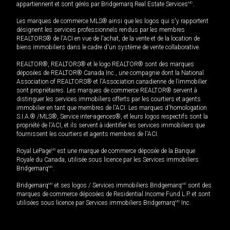
appartiennent et sont gérés par Bridgemarq Real Estate Services
MD
.
Les marques de commerce MLS® ainsi que les logos qui s'y rapportent
désignent les services professionnels rendus par les membres
REALTORS® de l'ACI en vue de l'achat, de la vente et de la location de
biens immobiliers dans le cadre d'un système de vente collaborative.
REALTOR®, REALTORS® et le logo REALTOR® sont des marques
déposées de REALTOR® Canada Inc., une compagnie dont la National
Association of REALTORS® et l'Association canadienne de l’immobilier
sont propriétaires. Les marques de commerce REALTOR® servent à
distinguer les services immobiliers offerts par les courtiers et agents
immobilier en tant que membres de l'ACI. Les marques d'homologation
S.I.A.® /MLS®, Service inter-agences®, et leurs logos respectifs sont la
propriété de l'ACI, et ils servent à identifier les services immobiliers que
fournissent les courtiers et agents membres de l'ACI.
Royal LePage
MD
est une marque de commerce déposée de la Banque
Royale du Canada, utilisée sous licence par les Services immobiliers
Bridgemarq
MD
.
Bridgemarq
MD
et ses logos / Services immobiliers Bridgemarq
MD
sont des
marques de commerce déposées de Residential Income Fund L.P. et sont
utilisées sous licence par Services immobiliers Bridgemarq
MD
Inc.