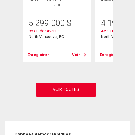
SDB
SDB
5 299 000
$
4 195 00
983 Tudor Avenue
4399 Highland Boul
North Vancouver, BC
North Vancouver, B
Voir
Enregistrer
Voir
Enregistrer
Données démographiques