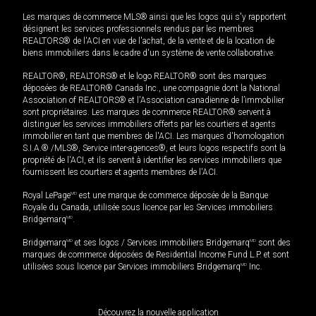
Les marques de commerce MLS® ainsi que les logos qui s'y rapportent
désignent les services professionnels rendus par les membres
REALTORS® de l'ACI en vue de l'achat, de la vente et de la location de
biens immobiliers dans le cadre d'un système de vente collaborative.
REALTOR®, REALTORS® et le logo REALTOR® sont des marques
déposées de REALTOR® Canada Inc., une compagnie dont la National
Association of REALTORS® et l'Association canadienne de l’immobilier
sont propriétaires. Les marques de commerce REALTOR® servent à
distinguer les services immobiliers offerts par les courtiers et agents
immobilier en tant que membres de l'ACI. Les marques d'homologation
S.I.A.® /MLS®, Service inter-agences®, et leurs logos respectifs sont la
propriété de l'ACI, et ils servent à identifier les services immobiliers que
fournissent les courtiers et agents membres de l'ACI.
Royal LePage
MD
est une marque de commerce déposée de la Banque
Royale du Canada, utilisée sous licence par les Services immobiliers
Bridgemarq
MD
.
Bridgemarq
MD
et ses logos / Services immobiliers Bridgemarq
MD
sont des
marques de commerce déposées de Residential Income Fund L.P. et sont
utilisées sous licence par Services immobiliers Bridgemarq
MD
Inc.
Découvrez la nouvelle application