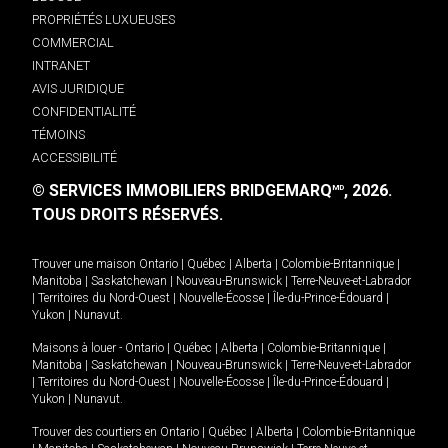
PROPRIÉTÉS LUXUEUSES
COMMERCIAL
INTRANET
AVIS JURIDIQUE
CONFIDENTIALITÉ
TÉMOINS
ACCESSIBILITÉ
© SERVICES IMMOBILIERS BRIDGEMARQ
, 2026.
MD
TOUS DROITS RÉSERVÉS.
Trouver une maison
Ontario
|
Québec
|
Alberta
|
Colombie-Britannique
|
Manitoba
|
Saskatchewan
|
Nouveau-Brunswick
|
Terre-Neuve-et-Labrador
|
Territoires du Nord-Ouest
|
Nouvelle-Écosse
|
Île-du-Prince-Édouard
|
Yukon
|
Nunavut
.
Maisons à louer -
Ontario
|
Québec
|
Alberta
|
Colombie-Britannique
|
Manitoba
|
Saskatchewan
|
Nouveau-Brunswick
|
Terre-Neuve-et-Labrador
|
Territoires du Nord-Ouest
|
Nouvelle-Écosse
|
Île-du-Prince-Édouard
|
Yukon
|
Nunavut
.
Trouver des courtiers en
Ontario
|
Québec
|
Alberta
|
Colombie-Britannique