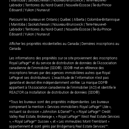
|
Manitoba
|
Saskatchewan
|
Nouveau-Brunswick
|
Terre-Neuve-et-
Labrador
|
Territoires du Nord-Ouest
|
Nouvelle-Écosse
|
Île-du-Prince-
Édouard
|
Yukon
|
Nunavut
Parcourir les bureaux en
Ontario
|
Québec
|
Alberta
|
Colombie-Britannique
|
Manitoba
|
Saskatchewan
|
Nouveau-Brunswick
|
Terre-Neuve-et-
Labrador
|
Territoires du Nord-Ouest
|
Nouvelle-Écosse
|
Île-du-Prince-
Édouard
|
Yukon
|
Nunavut
Afficher les propriétés résidentielles au Canada
|
Dernières inscriptions au
Canada
Les informations des propriétés sur ce site proviennent des inscriptions
Royal LePage
MD
et du service de distribution de données de l'Association
canadienne de l’immobilier (SDD®). SDD® met en référence des
inscriptions tenues par des agences immobilières autres que Royal
LePage et ses distributeurs. L'exactitude de l'information n'est pas
garantie et devrait être indépendamment vérifiée. La marque DDF®
appartient à l'Association canadienne de l’immobilier (ACI) et identifie le
REALTOR.ca Installation de distribution de données (SDD®).
*Tous les bureaux sont des propriétés indépendantes. Les bureaux
comprenant la mention « Services immobiliers Royal LePage
MD
Ltée »,
incluant sa division « Johnston & Daniel
MD
», « Royal LePage
MD
Credit
Valley Real Estate, Brokerage », « Royal LePage
MD
West Real Estate Services
», « Royal LePage
MD
Sussex », et « Les immeubles Mont-Tremblant »
appartiennent et sont gérés par Bridgemarq Real Estate Services
MD
.