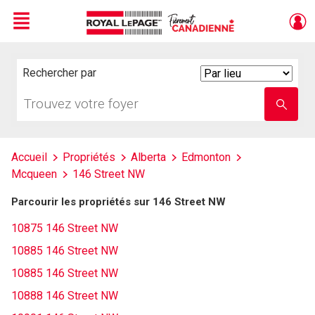
Menu
Live
En Direct
Rechercher par
Search
By
Trouvez
Entrez
votre
le
foyer
nom
de
l'école
Accueil
Propriétés
Alberta
Edmonton
Mcqueen
146 Street NW
Parcourir les propriétés sur 146 Street NW
10875 146 Street NW
10885 146 Street NW
10885 146 Street NW
10888 146 Street NW