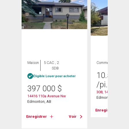
Maison
5 CAC , 2
Commercial
SDB
10.50
$
/
heter
Éligible Louer pour acheter
/pi. ca.
397 000
$
308, 14925 - 111 A
14416 110a Avenue Nw
Edmonton, AB
Edmonton, AB
Enregistrer
Voir
Enregistrer
Voir