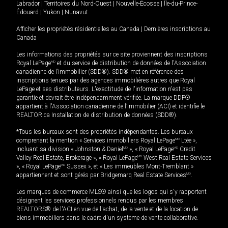
Labrador
|
Territoires du Nord-Ouest
|
Nouvelle-Écosse
|
Île-du-Prince-
Édouard
|
Yukon
|
Nunavut
Afficher les propriétés résidentielles au Canada
|
Dernières inscriptions au
Canada
Les informations des propriétés sur ce site proviennent des inscriptions
Royal LePage
MD
et du service de distribution de données de l'Association
canadienne de l’immobilier (SDD®). SDD® met en référence des
inscriptions tenues par des agences immobilières autres que Royal
LePage et ses distributeurs. L'exactitude de l'information n'est pas
garantie et devrait être indépendamment vérifiée. La marque DDF®
appartient à l'Association canadienne de l’immobilier (ACI) et identifie le
REALTOR.ca Installation de distribution de données (SDD®).
*Tous les bureaux sont des propriétés indépendantes. Les bureaux
comprenant la mention « Services immobiliers Royal LePage
MD
Ltée »,
incluant sa division « Johnston & Daniel
MD
», « Royal LePage
MD
Credit
Valley Real Estate, Brokerage », « Royal LePage
MD
West Real Estate Services
», « Royal LePage
MD
Sussex », et « Les immeubles Mont-Tremblant »
appartiennent et sont gérés par Bridgemarq Real Estate Services
MD
.
Les marques de commerce MLS® ainsi que les logos qui s'y rapportent
désignent les services professionnels rendus par les membres
REALTORS® de l'ACI en vue de l'achat, de la vente et de la location de
biens immobiliers dans le cadre d'un système de vente collaborative.