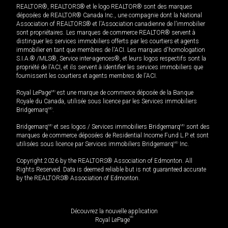
REALTOR®, REALTORS® et le logo REALTOR® sont des marques
déposées de REALTOR® Canada Inc., une compagnie dont la National
Association of REALTORS® et l'Association canadienne de l’immobilier
sont propriétaires. Les marques de commerce REALTOR® servent à
distinguer les services immobiliers offerts par les courtiers et agents
immobilier en tant que membres de l'ACI. Les marques d'homologation
S.I.A.® /MLS®, Service inter-agences®, et leurs logos respectifs sont la
propriété de l'ACI, et ils servent à identifier les services immobiliers que
fournissent les courtiers et agents membres de l'ACI.
Royal LePage
MD
est une marque de commerce déposée de la Banque
Royale du Canada, utilisée sous licence par les Services immobiliers
Bridgemarq
MD
.
Bridgemarq
MD
et ses logos / Services immobiliers Bridgemarq
MD
sont des
marques de commerce déposées de Residential Income Fund L.P. et sont
utilisées sous licence par Services immobiliers Bridgemarq
MD
Inc.
Copyright 2026 by the REALTORS® Association of Edmonton. All
Rights Reserved. Data is deemed reliable but is not guaranteed accurate
by the REALTORS® Association of Edmonton.
Découvrez la nouvelle application
MD
Royal LePage