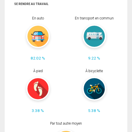
SE RENDRE AU TRAVAIL
En auto
En transport en commun
82.02 %
9.22 %
À pied
À bicyclette
3.38 %
5.38 %
Par tout autre moyen