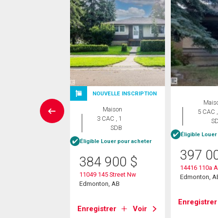
NOUVELLE INSCRIPTION
Maison
Mais
Maison
 CAC , 1
5 CAC ,
3 CAC , 1
SDB
S
SDB
e Louer pour acheter
Éligible Louer
Éligible Louer pour acheter
9 000
$
397 0
384 900
$
110 Avenue Nw
14416 110a 
11049 145 Street Nw
on, AB
Edmonton, A
Edmonton, AB
strer
Voir
Enregistrer
Enregistrer
Voir