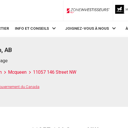
ZoneInvestisseurs RLP
TIER
INFO ET CONSEILS
JOIGNEZ-VOUS À NOUS
À
, AB
Page
n
Mcqueen
11057 146 Street NW
 Gouvernement du Canada