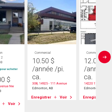
on
Commercial
Commercial
 2
10.50
$
12.00
$
DB
/année
/pi.
/année
/p
 pour acheter
ca.
ca.
00
$
308, 14925 - 111 Avenue
14220 112 Avenue
Avenue Nw
Edmonton, AB
Edmonton, AB
B
Enregistrer
Voir
Enregistrer
Voir