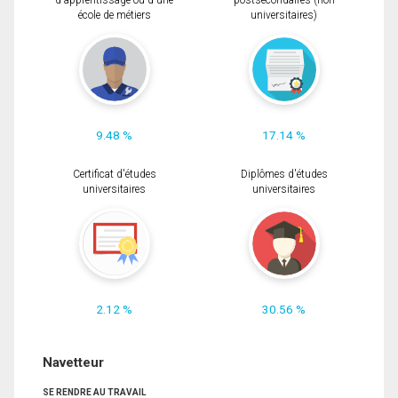
d'apprentissage ou d'une
postsecondaires (non
école de métiers
universitaires)
9.48 %
17.14 %
Certificat d'études
Diplômes d'études
universitaires
universitaires
2.12 %
30.56 %
Navetteur
SE RENDRE AU TRAVAIL