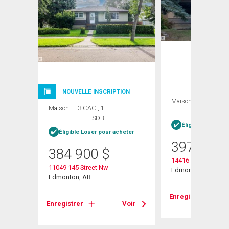
NOUVELLE INSCRIPTION
Maison
5 CAC , 2
Maison
3 CAC , 1
SDB
SDB
heter
Éligible Louer po
Éligible Louer pour acheter
397 000
384 900
$
14416 110a Avenu
11049 145 Street Nw
Edmonton, AB
Edmonton, AB
Voir
Enregistrer
Enregistrer
Voir