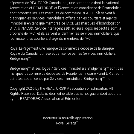
déposées de REALTOR® Canada Inc., une compagnie dont la National
Association of REALTORS® et l'Association canadienne de l’immobilier
sont propriétaires. Les marques de commerce REALTOR® servent à
distinguer les services immobiliers offerts par les courtiers et agents
immobilier en tant que membres de l'ACI. Les marques d'homologation
S.I.A.® /MLS®, Service inter-agences®, et leurs logos respectifs sont la
propriété de l'ACI, et ils servent à identifier les services immobiliers que
fournissent les courtiers et agents membres de l'ACI.
Royal LePage
MD
est une marque de commerce déposée de la Banque
Royale du Canada, utilisée sous licence par les Services immobiliers
Bridgemarq
MD
.
Bridgemarq
MD
et ses logos / Services immobiliers Bridgemarq
MD
sont des
marques de commerce déposées de Residential Income Fund L.P. et sont
utilisées sous licence par Services immobiliers Bridgemarq
MD
Inc.
Copyright 2026 by the REALTORS® Association of Edmonton. All
Rights Reserved. Data is deemed reliable but is not guaranteed accurate
by the REALTORS® Association of Edmonton.
Découvrez la nouvelle application
MD
Royal LePage