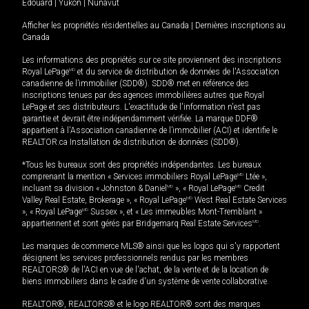
Édouard
|
Yukon
|
Nunavut
Afficher les propriétés résidentielles au Canada
|
Dernières inscriptions au
Canada
Les informations des propriétés sur ce site proviennent des inscriptions
Royal LePage
MD
et du service de distribution de données de l'Association
canadienne de l’immobilier (SDD®). SDD® met en référence des
inscriptions tenues par des agences immobilières autres que Royal
LePage et ses distributeurs. L'exactitude de l'information n'est pas
garantie et devrait être indépendamment vérifiée. La marque DDF®
appartient à l'Association canadienne de l’immobilier (ACI) et identifie le
REALTOR.ca Installation de distribution de données (SDD®).
*Tous les bureaux sont des propriétés indépendantes. Les bureaux
comprenant la mention « Services immobiliers Royal LePage
MD
Ltée »,
incluant sa division « Johnston & Daniel
MD
», « Royal LePage
MD
Credit
Valley Real Estate, Brokerage », « Royal LePage
MD
West Real Estate Services
», « Royal LePage
MD
Sussex », et « Les immeubles Mont-Tremblant »
appartiennent et sont gérés par Bridgemarq Real Estate Services
MD
.
Les marques de commerce MLS® ainsi que les logos qui s'y rapportent
désignent les services professionnels rendus par les membres
REALTORS® de l'ACI en vue de l'achat, de la vente et de la location de
biens immobiliers dans le cadre d'un système de vente collaborative.
REALTOR®, REALTORS® et le logo REALTOR® sont des marques