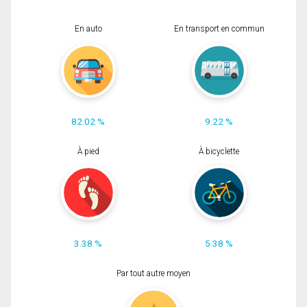
En auto
En transport en commun
82.02 %
9.22 %
À pied
À bicyclette
3.38 %
5.38 %
Par tout autre moyen