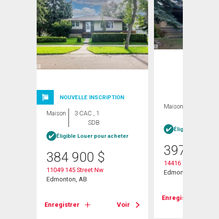
NOUVELLE INSCRIPTION
Maison
5 CAC , 2
Maison
3 CAC , 1
SDB
SDB
Éligible Louer po
Éligible Louer pour acheter
397 000
384 900
$
14416 110a Avenu
11049 145 Street Nw
Edmonton, AB
Edmonton, AB
Voir
Enregistrer
Enregistrer
Voir