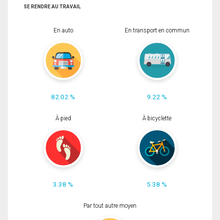
SE RENDRE AU TRAVAIL
En auto
En transport en commun
82.02 %
9.22 %
À pied
À bicyclette
3.38 %
5.38 %
Par tout autre moyen