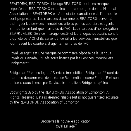
REALTOR®, REALTORS® et le logo REALTOR® sont des marques
déposées de REALTOR® Canada Inc., une compagnie dont la National
Association of REALTORS® et l'Association canadienne de l’immobilier
sont propriétaires. Les marques de commerce REALTOR® servent à
distinguer les services immobiliers offerts par les courtiers et agents
immobilier en tant que membres de l'ACI. Les marques d'homologation
S.I.A.® /MLS®, Service inter-agences®, et leurs logos respectifs sont la
propriété de l'ACI, et ils servent à identifier les services immobiliers que
fournissent les courtiers et agents membres de l'ACI.
Royal LePage
MD
est une marque de commerce déposée de la Banque
Royale du Canada, utilisée sous licence par les Services immobiliers
Bridgemarq
MD
.
Bridgemarq
MD
et ses logos / Services immobiliers Bridgemarq
MD
sont des
marques de commerce déposées de Residential Income Fund L.P. et sont
utilisées sous licence par Services immobiliers Bridgemarq
MD
Inc.
Copyright 2026 by the REALTORS® Association of Edmonton. All
Rights Reserved. Data is deemed reliable but is not guaranteed accurate
by the REALTORS® Association of Edmonton.
Découvrez la nouvelle application
MD
Royal LePage