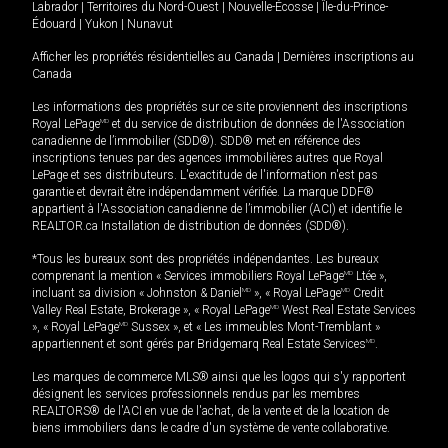
Labrador
|
Territoires du Nord-Ouest
|
Nouvelle-Écosse
|
Île-du-Prince-
Édouard
|
Yukon
|
Nunavut
Afficher les propriétés résidentielles au Canada
|
Dernières inscriptions au
Canada
Les informations des propriétés sur ce site proviennent des inscriptions
Royal LePage
MD
et du service de distribution de données de l'Association
canadienne de l’immobilier (SDD®). SDD® met en référence des
inscriptions tenues par des agences immobilières autres que Royal
LePage et ses distributeurs. L'exactitude de l'information n'est pas
garantie et devrait être indépendamment vérifiée. La marque DDF®
appartient à l'Association canadienne de l’immobilier (ACI) et identifie le
REALTOR.ca Installation de distribution de données (SDD®).
*Tous les bureaux sont des propriétés indépendantes. Les bureaux
comprenant la mention « Services immobiliers Royal LePage
MD
Ltée »,
incluant sa division « Johnston & Daniel
MD
», « Royal LePage
MD
Credit
Valley Real Estate, Brokerage », « Royal LePage
MD
West Real Estate Services
», « Royal LePage
MD
Sussex », et « Les immeubles Mont-Tremblant »
appartiennent et sont gérés par Bridgemarq Real Estate Services
MD
.
Les marques de commerce MLS® ainsi que les logos qui s'y rapportent
désignent les services professionnels rendus par les membres
REALTORS® de l'ACI en vue de l'achat, de la vente et de la location de
biens immobiliers dans le cadre d'un système de vente collaborative.