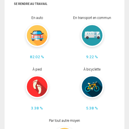
SE RENDRE AU TRAVAIL
En auto
En transport en commun
82.02 %
9.22 %
À pied
À bicyclette
3.38 %
5.38 %
Par tout autre moyen