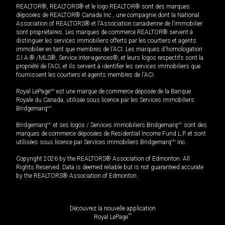
REALTOR®, REALTORS® et le logo REALTOR® sont des marques
déposées de REALTOR® Canada Inc., une compagnie dont la National
Association of REALTORS® et l'Association canadienne de l’immobilier
sont propriétaires. Les marques de commerce REALTOR® servent à
distinguer les services immobiliers offerts par les courtiers et agents
immobilier en tant que membres de l'ACI. Les marques d'homologation
S.I.A.® /MLS®, Service inter-agences®, et leurs logos respectifs sont la
propriété de l'ACI, et ils servent à identifier les services immobiliers que
fournissent les courtiers et agents membres de l'ACI.
Royal LePage
MD
est une marque de commerce déposée de la Banque
Royale du Canada, utilisée sous licence par les Services immobiliers
Bridgemarq
MD
.
Bridgemarq
MD
et ses logos / Services immobiliers Bridgemarq
MD
sont des
marques de commerce déposées de Residential Income Fund L.P. et sont
utilisées sous licence par Services immobiliers Bridgemarq
MD
Inc.
Copyright 2026 by the REALTORS® Association of Edmonton. All
Rights Reserved. Data is deemed reliable but is not guaranteed accurate
by the REALTORS® Association of Edmonton.
Découvrez la nouvelle application
MD
Royal LePage