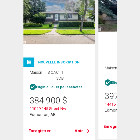
NOUVELLE INSCRIPTION
Maison
5 CAC , 2
Maison
3 CAC , 1
SDB
SDB
Éligible Louer po
Éligible Louer pour acheter
397 000
384 900
$
14416 110a Avenu
11049 145 Street Nw
Edmonton, AB
Edmonton, AB
Voir
Enregistrer
Enregistrer
Voir