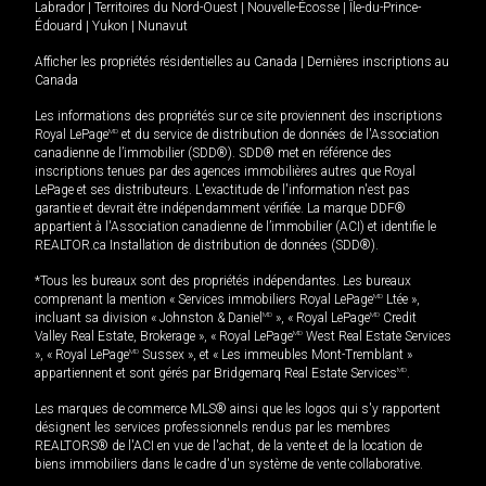
Labrador
|
Territoires du Nord-Ouest
|
Nouvelle-Écosse
|
Île-du-Prince-
Édouard
|
Yukon
|
Nunavut
Afficher les propriétés résidentielles au Canada
|
Dernières inscriptions au
Canada
Les informations des propriétés sur ce site proviennent des inscriptions
Royal LePage
MD
et du service de distribution de données de l'Association
canadienne de l’immobilier (SDD®). SDD® met en référence des
inscriptions tenues par des agences immobilières autres que Royal
LePage et ses distributeurs. L'exactitude de l'information n'est pas
garantie et devrait être indépendamment vérifiée. La marque DDF®
appartient à l'Association canadienne de l’immobilier (ACI) et identifie le
REALTOR.ca Installation de distribution de données (SDD®).
*Tous les bureaux sont des propriétés indépendantes. Les bureaux
comprenant la mention « Services immobiliers Royal LePage
MD
Ltée »,
incluant sa division « Johnston & Daniel
MD
», « Royal LePage
MD
Credit
Valley Real Estate, Brokerage », « Royal LePage
MD
West Real Estate Services
», « Royal LePage
MD
Sussex », et « Les immeubles Mont-Tremblant »
appartiennent et sont gérés par Bridgemarq Real Estate Services
MD
.
Les marques de commerce MLS® ainsi que les logos qui s'y rapportent
désignent les services professionnels rendus par les membres
REALTORS® de l'ACI en vue de l'achat, de la vente et de la location de
biens immobiliers dans le cadre d'un système de vente collaborative.