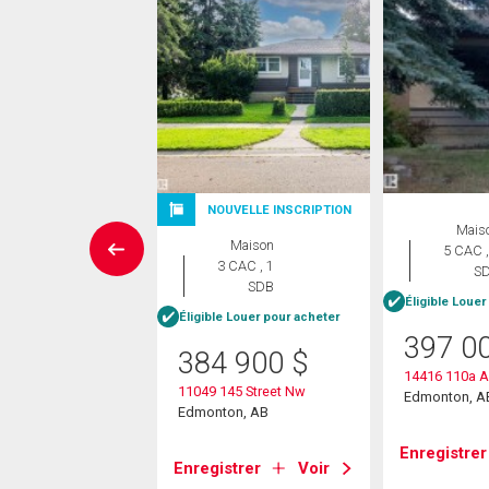
NOUVELLE INSCRIPTION
rcial
Mais
Maison
5 CAC ,
5
$
3 CAC , 1
S
SDB
née
/pi.
Éligible Louer
Éligible Louer pour acheter
397 0
384 900
$
115 Avenue Nw
14416 110a 
on, AB
11049 145 Street Nw
Edmonton, A
Edmonton, AB
strer
Voir
Enregistrer
Enregistrer
Voir