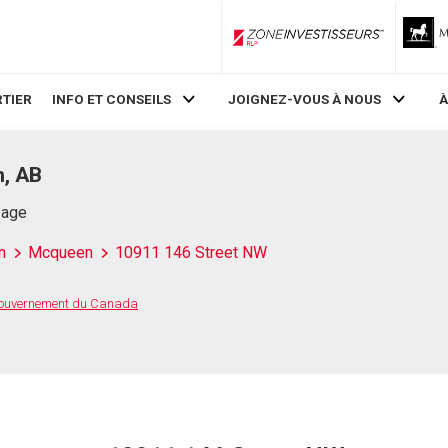
ZoneInvestisseurs RLP
TIER
INFO ET CONSEILS
JOIGNEZ-VOUS À NOUS
À
, AB
Page
n
Mcqueen
10911 146 Street NW
 Gouvernement du Canada