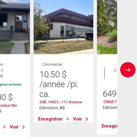
on
Commercial
Maison
 2
3 CAC , 2
10.50
$
DB
SDB
/année
/pi.
 pour acheter
649 900
ca.
00
$
13868 110a Avenu
308, 14925 - 111 Avenue
Avenue Nw
Edmonton, AB
Edmonton, AB
B
Enregistrer
Voir
Enregistrer
Voir