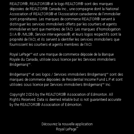
REALTOR®, REALTORS® et le logo REALTOR® sont des marques
déposées de REALTOR® Canada Inc., une compagnie dont la National
Association of REALTORS® et l'Association canadienne de l’immobilier
sont propriétaires. Les marques de commerce REALTOR® servent à
distinguer les services immobiliers offerts par les courtiers et agents
immobilier en tant que membres de l'ACI. Les marques d'homologation
S.I.A.® /MLS®, Service inter-agences®, et leurs logos respectifs sont la
propriété de l'ACI, et ils servent à identifier les services immobiliers que
fournissent les courtiers et agents membres de l'ACI.
Royal LePage
MD
est une marque de commerce déposée de la Banque
Royale du Canada, utilisée sous licence par les Services immobiliers
Bridgemarq
MD
.
Bridgemarq
MD
et ses logos / Services immobiliers Bridgemarq
MD
sont des
marques de commerce déposées de Residential Income Fund L.P. et sont
utilisées sous licence par Services immobiliers Bridgemarq
MD
Inc.
Copyright 2026 by the REALTORS® Association of Edmonton. All
Rights Reserved. Data is deemed reliable but is not guaranteed accurate
by the REALTORS® Association of Edmonton.
Découvrez la nouvelle application
MD
Royal LePage