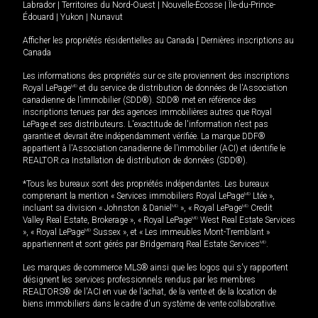
Labrador
|
Territoires du Nord-Ouest
|
Nouvelle-Écosse
|
Île-du-Prince-
Édouard
|
Yukon
|
Nunavut
Afficher les propriétés résidentielles au Canada
|
Dernières inscriptions au
Canada
Les informations des propriétés sur ce site proviennent des inscriptions
Royal LePage
MD
et du service de distribution de données de l'Association
canadienne de l’immobilier (SDD®). SDD® met en référence des
inscriptions tenues par des agences immobilières autres que Royal
LePage et ses distributeurs. L'exactitude de l'information n'est pas
garantie et devrait être indépendamment vérifiée. La marque DDF®
appartient à l'Association canadienne de l’immobilier (ACI) et identifie le
REALTOR.ca Installation de distribution de données (SDD®).
*Tous les bureaux sont des propriétés indépendantes. Les bureaux
comprenant la mention « Services immobiliers Royal LePage
MD
Ltée »,
incluant sa division « Johnston & Daniel
MD
», « Royal LePage
MD
Credit
Valley Real Estate, Brokerage », « Royal LePage
MD
West Real Estate Services
», « Royal LePage
MD
Sussex », et « Les immeubles Mont-Tremblant »
appartiennent et sont gérés par Bridgemarq Real Estate Services
MD
.
Les marques de commerce MLS® ainsi que les logos qui s'y rapportent
désignent les services professionnels rendus par les membres
REALTORS® de l'ACI en vue de l'achat, de la vente et de la location de
biens immobiliers dans le cadre d'un système de vente collaborative.