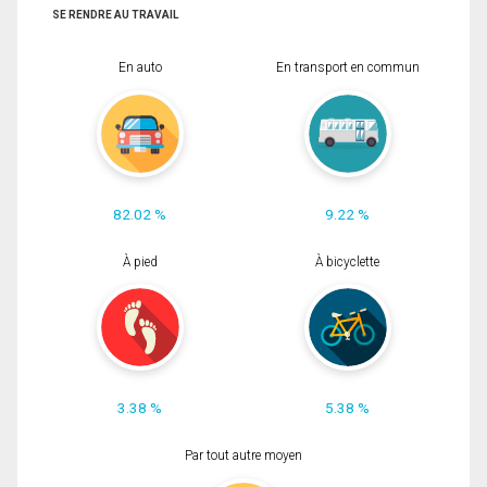
SE RENDRE AU TRAVAIL
En auto
En transport en commun
82.02 %
9.22 %
À pied
À bicyclette
3.38 %
5.38 %
Par tout autre moyen