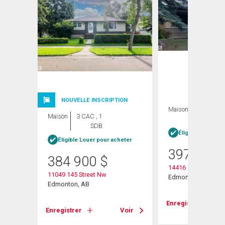
NOUVELLE INSCRIPTION
Maison
5 CAC , 2
Maison
3 CAC , 1
SDB
SDB
Éligible Louer po
Éligible Louer pour acheter
397 000
384 900
$
14416 110a Avenu
11049 145 Street Nw
Edmonton, AB
Edmonton, AB
Voir
Enregistrer
Enregistrer
Voir