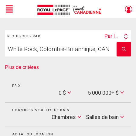
Menu
Rechercher
Live
En Direct
Par lieu
RECHERCHER PAR
Search
Trouvez
By
Entrez
votre
le
foyer
nom
de
Plus de critères
l'école
PRIX
Min
0 $
5 000 000+ $
Price
Max
Price
CHAMBRES & SALLES DE BAIN
Cham
Chambres
Salles de bain
Salles
de
bain
ACHAT OU LOCATION