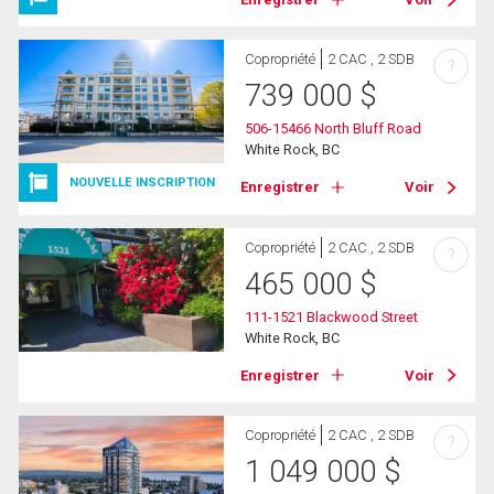
Copropriété
2 CAC , 2 SDB
?
739 000
$
506-15466 North Bluff Road
White Rock, BC
NOUVELLE INSCRIPTION
Enregistrer
Voir
Copropriété
2 CAC , 2 SDB
?
465 000
$
111-1521 Blackwood Street
White Rock, BC
Enregistrer
Voir
Copropriété
2 CAC , 2 SDB
?
1 049 000
$