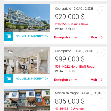
Copropriété
2 CAC , 2 SDB
?
929 000
$
202-15165 Marine Drive
White Rock, BC
NOUVELLE INSCRIPTION
Enregistrer
Voir
Copropriété
3 CAC , 2 SDB
?
999 000
$
501-14022 North Bluff Road
White Rock, BC
NOUVELLE INSCRIPTION
Enregistrer
Voir
Maison en rangée
4 CAC , 3 SDB
?
835 000
$
42-16433 19 Avenue