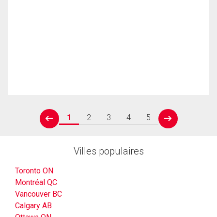
1
2
3
4
5
prev
next
Villes populaires
Toronto ON
Montréal QC
Vancouver BC
Calgary AB