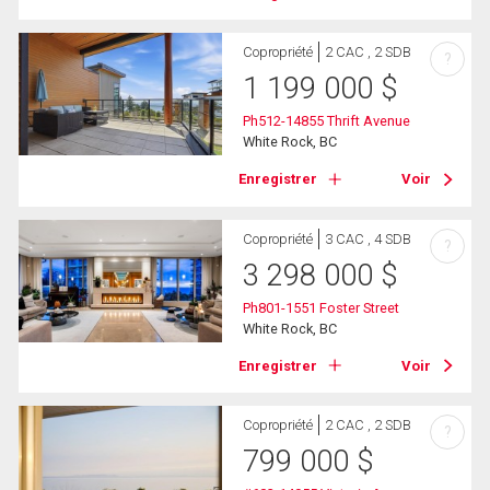
Copropriété
2 CAC , 2 SDB
?
1 199 000
$
Ph512-14855 Thrift Avenue
White Rock, BC
Enregistrer
Voir
Copropriété
3 CAC , 4 SDB
?
3 298 000
$
Ph801-1551 Foster Street
White Rock, BC
Enregistrer
Voir
Copropriété
2 CAC , 2 SDB
?
799 000
$