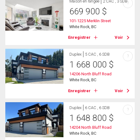
Maison en rangée
2 CAC , 3 SDB
?
669 900
$
101-1225 Merklin Street
White Rock, BC
Enregistrer
Voir
Duplex
5 CAC , 6 SDB
?
1 668 000
$
14206 North Bluff Road
White Rock, BC
Enregistrer
Voir
Duplex
6 CAC , 6 SDB
?
1 648 800
$
14204 North Bluff Road
White Rock, BC