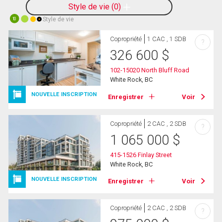
Style de vie
0
Style de vie
10
Copropriété
1 CAC , 1 SDB
?
326 600
$
102-15020 North Bluff Road
White Rock, BC
NOUVELLE INSCRIPTION
Enregistrer
Voir
Copropriété
2 CAC , 2 SDB
?
1 065 000
$
415-1526 Finlay Street
White Rock, BC
NOUVELLE INSCRIPTION
Enregistrer
Voir
Copropriété
2 CAC , 2 SDB
?