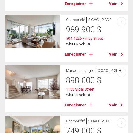
Enregistrer
Voir
Copropriété
2 CAC , 2 SDB
?
989 900
$
504-1526 Finlay Street
White Rock, BC
Enregistrer
Voir
Maison en rangée
3 CAC , 4 SDB
?
898 000
$
1155 Vidal Street
White Rock, BC
Enregistrer
Voir
Copropriété
2 CAC , 2 SDB
?
749 000
$