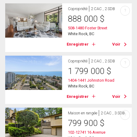
Copropriété
2 CAC , 2 SDB
?
888 000
$
508-1480 Foster Street
White Rock, BC
Enregistrer
Voir
Copropriété
2 CAC , 2 SDB
?
1 799 000
$
1404-1441 Johnston Road
White Rock, BC
Enregistrer
Voir
Maison en rangée
2 CAC , 3 SDB
?
799 900
$
102-12741 16 Avenue