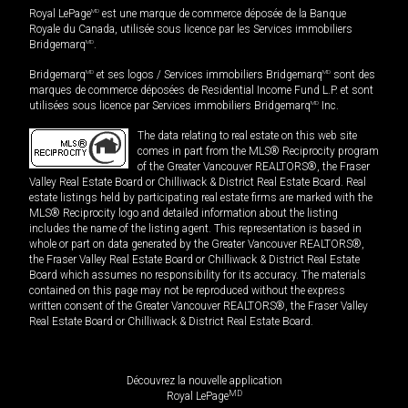
Royal LePage
MD
est une marque de commerce déposée de la Banque
Royale du Canada, utilisée sous licence par les Services immobiliers
Bridgemarq
MD
.
Bridgemarq
MD
et ses logos / Services immobiliers Bridgemarq
MD
sont des
marques de commerce déposées de Residential Income Fund L.P. et sont
utilisées sous licence par Services immobiliers Bridgemarq
MD
Inc.
The data relating to real estate on this web site
comes in part from the MLS® Reciprocity program
of the Greater Vancouver REALTORS®, the Fraser
Valley Real Estate Board or Chilliwack & District Real Estate Board. Real
estate listings held by participating real estate firms are marked with the
MLS® Reciprocity logo and detailed information about the listing
includes the name of the listing agent. This representation is based in
whole or part on data generated by the Greater Vancouver REALTORS®,
the Fraser Valley Real Estate Board or Chilliwack & District Real Estate
Board which assumes no responsibility for its accuracy. The materials
contained on this page may not be reproduced without the express
written consent of the Greater Vancouver REALTORS®, the Fraser Valley
Real Estate Board or Chilliwack & District Real Estate Board.
Découvrez la nouvelle application
MD
Royal LePage