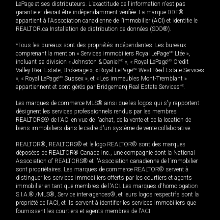
LePage et ses distributeurs. L'exactitude de l'information n'est pas
garantie et devrait être indépendamment vérifiée. La marque DDF®
appartient à l'Association canadienne de l’immobilier (ACI) et identifie le
REALTOR.ca Installation de distribution de données (SDD®).
*Tous les bureaux sont des propriétés indépendantes. Les bureaux
comprenant la mention « Services immobiliers Royal LePage
MD
Ltée »,
incluant sa division « Johnston & Daniel
MD
», « Royal LePage
MD
Credit
Valley Real Estate, Brokerage », « Royal LePage
MD
West Real Estate Services
», « Royal LePage
MD
Sussex », et « Les immeubles Mont-Tremblant »
appartiennent et sont gérés par Bridgemarq Real Estate Services
MD
.
Les marques de commerce MLS® ainsi que les logos qui s'y rapportent
désignent les services professionnels rendus par les membres
REALTORS® de l'ACI en vue de l'achat, de la vente et de la location de
biens immobiliers dans le cadre d'un système de vente collaborative.
REALTOR®, REALTORS® et le logo REALTOR® sont des marques
déposées de REALTOR® Canada Inc., une compagnie dont la National
Association of REALTORS® et l'Association canadienne de l’immobilier
sont propriétaires. Les marques de commerce REALTOR® servent à
distinguer les services immobiliers offerts par les courtiers et agents
immobilier en tant que membres de l'ACI. Les marques d'homologation
S.I.A.® /MLS®, Service inter-agences®, et leurs logos respectifs sont la
propriété de l'ACI, et ils servent à identifier les services immobiliers que
fournissent les courtiers et agents membres de l'ACI.