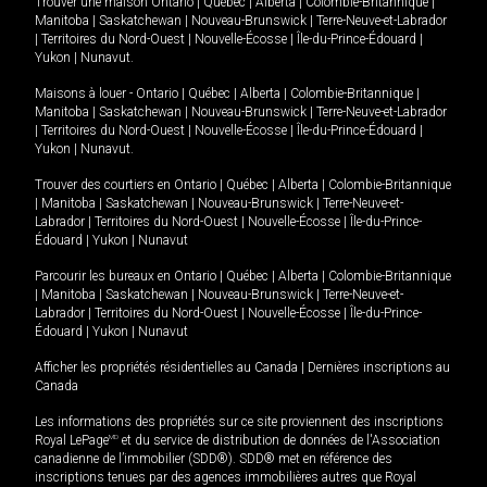
Trouver une maison
Ontario
|
Québec
|
Alberta
|
Colombie-Britannique
|
Manitoba
|
Saskatchewan
|
Nouveau-Brunswick
|
Terre-Neuve-et-Labrador
|
Territoires du Nord-Ouest
|
Nouvelle-Écosse
|
Île-du-Prince-Édouard
|
Yukon
|
Nunavut
.
Maisons à louer -
Ontario
|
Québec
|
Alberta
|
Colombie-Britannique
|
Manitoba
|
Saskatchewan
|
Nouveau-Brunswick
|
Terre-Neuve-et-Labrador
|
Territoires du Nord-Ouest
|
Nouvelle-Écosse
|
Île-du-Prince-Édouard
|
Yukon
|
Nunavut
.
Trouver des courtiers en
Ontario
|
Québec
|
Alberta
|
Colombie-Britannique
|
Manitoba
|
Saskatchewan
|
Nouveau-Brunswick
|
Terre-Neuve-et-
Labrador
|
Territoires du Nord-Ouest
|
Nouvelle-Écosse
|
Île-du-Prince-
Édouard
|
Yukon
|
Nunavut
Parcourir les bureaux en
Ontario
|
Québec
|
Alberta
|
Colombie-Britannique
|
Manitoba
|
Saskatchewan
|
Nouveau-Brunswick
|
Terre-Neuve-et-
Labrador
|
Territoires du Nord-Ouest
|
Nouvelle-Écosse
|
Île-du-Prince-
Édouard
|
Yukon
|
Nunavut
Afficher les propriétés résidentielles au Canada
|
Dernières inscriptions au
Canada
Les informations des propriétés sur ce site proviennent des inscriptions
Royal LePage
MD
et du service de distribution de données de l'Association
canadienne de l’immobilier (SDD®). SDD® met en référence des
inscriptions tenues par des agences immobilières autres que Royal