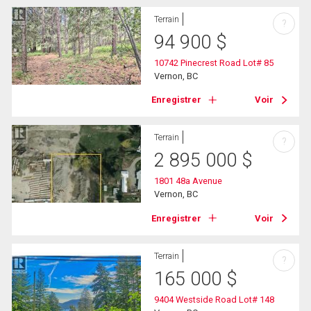
Terrain
?
94 900
$
10742 Pinecrest Road Lot# 85
Vernon, BC
Enregistrer
Voir
Terrain
?
2 895 000
$
1801 48a Avenue
Vernon, BC
Enregistrer
Voir
Terrain
?
165 000
$
9404 Westside Road Lot# 148