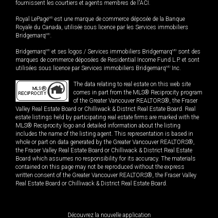
fournissent les courtiers et agents membres de l'ACI.
Royal LePage
MD
est une marque de commerce déposée de la Banque
Royale du Canada, utilisée sous licence par les Services immobiliers
Bridgemarq
MD
.
Bridgemarq
MD
et ses logos / Services immobiliers Bridgemarq
MD
sont des
marques de commerce déposées de Residential Income Fund L.P. et sont
utilisées sous licence par Services immobiliers Bridgemarq
MD
Inc.
The data relating to real estate on this web site
comes in part from the MLS® Reciprocity program
of the Greater Vancouver REALTORS®, the Fraser
Valley Real Estate Board or Chilliwack & District Real Estate Board. Real
estate listings held by participating real estate firms are marked with the
MLS® Reciprocity logo and detailed information about the listing
includes the name of the listing agent. This representation is based in
whole or part on data generated by the Greater Vancouver REALTORS®,
the Fraser Valley Real Estate Board or Chilliwack & District Real Estate
Board which assumes no responsibility for its accuracy. The materials
contained on this page may not be reproduced without the express
written consent of the Greater Vancouver REALTORS®, the Fraser Valley
Real Estate Board or Chilliwack & District Real Estate Board.
Découvrez la nouvelle application