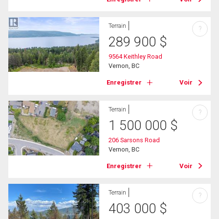
Terrain
?
289 900
$
9564 Keithley Road
Vernon, BC
Enregistrer
Voir
Terrain
?
1 500 000
$
206 Sarsons Road
Vernon, BC
Enregistrer
Voir
Terrain
?
403 000
$