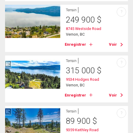
Terrain
?
249 900
$
8745 Westside Road
Vernon, BC
Enregistrer
Voir
Terrain
?
315 000
$
9534 Hodges Road
Vernon, BC
Enregistrer
Voir
Terrain
?
89 900
$
9359 Keithley Road