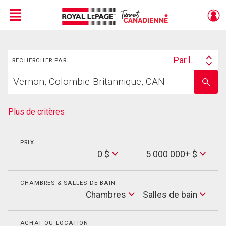
Menu
Rechercher
Live
En Direct
Par lieu
RECHERCHER PAR
Search
Trouvez
By
Entrez
votre
le
foyer
nom
de
Plus de critères
l'école
PRIX
Min
0 $
5 000 000+ $
Price
Max
Price
CHAMBRES & SALLES DE BAIN
Cham
Chambres
Salles de bain
Salles
de
bain
ACHAT OU LOCATION