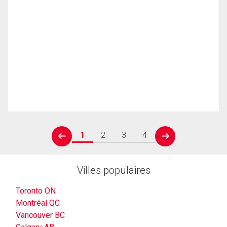
1
2
3
4
prev
next
Villes populaires
Toronto ON
Montréal QC
Vancouver BC