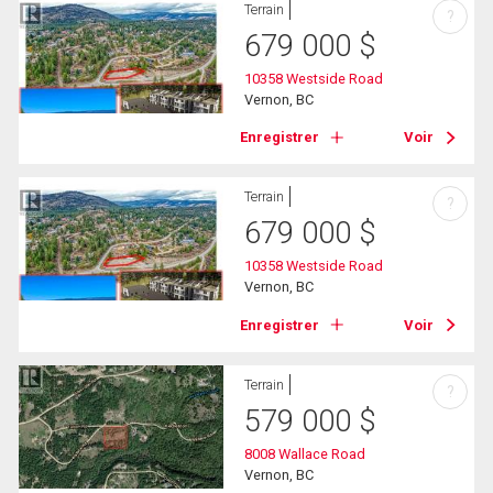
Terrain
?
679 000
$
10358 Westside Road
Vernon, BC
Enregistrer
Voir
Terrain
?
679 000
$
10358 Westside Road
Vernon, BC
Enregistrer
Voir
Terrain
?
579 000
$
8008 Wallace Road
Vernon, BC