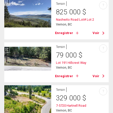
Terrain
?
825 000
$
Nashwito Road Lot# Lot 2
Vernon, BC
Enregistrer
Voir
Terrain
?
79 000
$
Lot 191 Hillcrest Way
Vernon, BC
Enregistrer
Voir
Terrain
?
329 000
$
7-5720 Hartnell Road
Vernon, BC