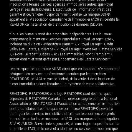
inscriptions tenues par des agences immobilières autres que Royal
LePage et ses distributeurs. L'exactitude de l'information n'est pas
garantie et devrait être indépendamment vérifiée. La marque DDF®
appartient à l'Association canadienne de l’immobilier (ACI) et identifie le
REALTOR.ca Installation de distribution de données (SDD®).
*Tous les bureaux sont des propriétés indépendantes. Les bureaux
comprenant la mention « Services immobiliers Royal LePage
MD
Ltée »,
incluant sa division « Johnston & Daniel
MD
», « Royal LePage
MD
Credit
Valley Real Estate, Brokerage », « Royal LePage
MD
West Real Estate Services
», « Royal LePage
MD
Sussex », et « Les immeubles Mont-Tremblant »
appartiennent et sont gérés par Bridgemarq Real Estate Services
MD
.
Les marques de commerce MLS® ainsi que les logos qui s'y rapportent
désignent les services professionnels rendus par les membres
REALTORS® de l'ACI en vue de l'achat, de la vente et de la location de
biens immobiliers dans le cadre d'un système de vente collaborative.
REALTOR®, REALTORS® et le logo REALTOR® sont des marques
déposées de REALTOR® Canada Inc., une compagnie dont la National
Association of REALTORS® et l'Association canadienne de l’immobilier
sont propriétaires. Les marques de commerce REALTOR® servent à
distinguer les services immobiliers offerts par les courtiers et agents
immobilier en tant que membres de l'ACI. Les marques d'homologation
S.I.A.® /MLS®, Service inter-agences®, et leurs logos respectifs sont la
propriété de l'ACI, et ils servent à identifier les services immobiliers que