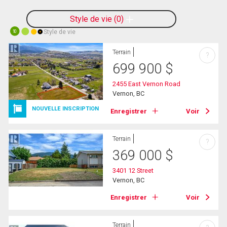
Style de vie
0
Style de vie
10
Terrain
?
699 900
$
2455 East Vernon Road
Vernon, BC
NOUVELLE INSCRIPTION
Enregistrer
Voir
Terrain
?
369 000
$
3401 12 Street
Vernon, BC
Enregistrer
Voir
Terrain