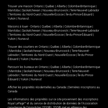
Trouver une maison
Ontario
|
Québec
|
Alberta
|
Colombie-Britannique
|
Manitoba
|
Saskatchewan
|
Nouveau-Brunswick
|
Terre-Neuve-et-Labrador
|
Territoires du Nord-Ouest
|
Nouvelle-Écosse
|
Île-du-Prince-Édouard
|
Yukon
|
Nunavut
.
Maisons à louer -
Ontario
|
Québec
|
Alberta
|
Colombie-Britannique
|
Manitoba
|
Saskatchewan
|
Nouveau-Brunswick
|
Terre-Neuve-et-Labrador
|
Territoires du Nord-Ouest
|
Nouvelle-Écosse
|
Île-du-Prince-Édouard
|
Yukon
|
Nunavut
.
Trouver des courtiers en
Ontario
|
Québec
|
Alberta
|
Colombie-Britannique
|
Manitoba
|
Saskatchewan
|
Nouveau-Brunswick
|
Terre-Neuve-et-
Labrador
|
Territoires du Nord-Ouest
|
Nouvelle-Écosse
|
Île-du-Prince-
Édouard
|
Yukon
|
Nunavut
Parcourir les bureaux en
Ontario
|
Québec
|
Alberta
|
Colombie-Britannique
|
Manitoba
|
Saskatchewan
|
Nouveau-Brunswick
|
Terre-Neuve-et-
Labrador
|
Territoires du Nord-Ouest
|
Nouvelle-Écosse
|
Île-du-Prince-
Édouard
|
Yukon
|
Nunavut
Afficher les propriétés résidentielles au Canada
|
Dernières inscriptions au
Canada
Les informations des propriétés sur ce site proviennent des inscriptions
Royal LePage
MD
et du service de distribution de données de l'Association
canadienne de l’immobilier (SDD®). SDD® met en référence des