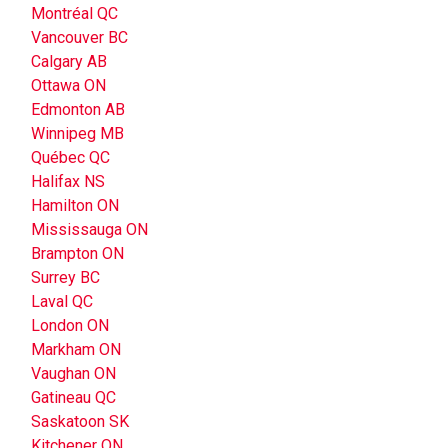
Montréal QC
Vancouver BC
Calgary AB
Ottawa ON
Edmonton AB
Winnipeg MB
Québec QC
Halifax NS
Hamilton ON
Mississauga ON
Brampton ON
Surrey BC
Laval QC
London ON
Markham ON
Vaughan ON
Gatineau QC
Saskatoon SK
Kitchener ON