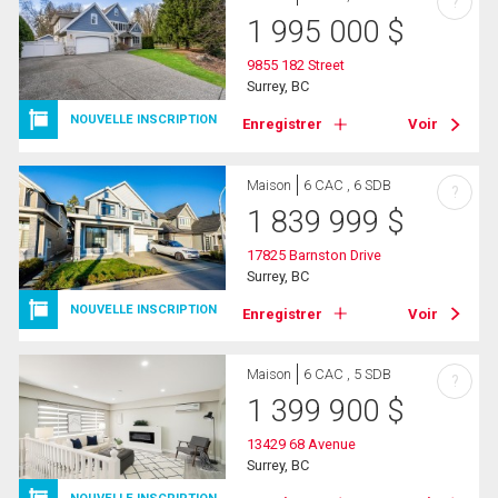
?
1 995 000
$
9855 182 Street
Surrey, BC
NOUVELLE INSCRIPTION
Enregistrer
Voir
Maison
6 CAC , 6 SDB
?
1 839 999
$
17825 Barnston Drive
Surrey, BC
NOUVELLE INSCRIPTION
Enregistrer
Voir
Maison
6 CAC , 5 SDB
?
1 399 900
$
13429 68 Avenue
Surrey, BC