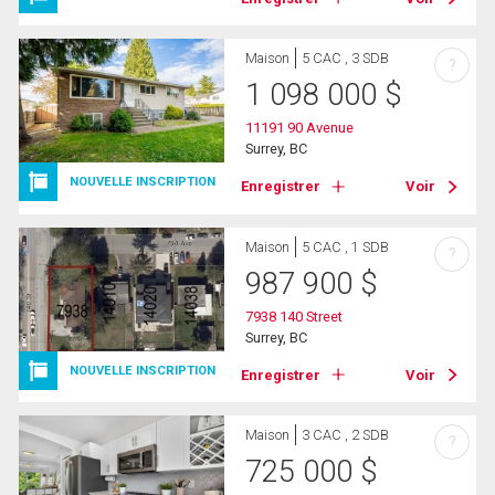
Maison
5 CAC , 3 SDB
?
1 098 000
$
11191 90 Avenue
Surrey, BC
NOUVELLE INSCRIPTION
Enregistrer
Voir
Maison
5 CAC , 1 SDB
?
987 900
$
7938 140 Street
Surrey, BC
NOUVELLE INSCRIPTION
Enregistrer
Voir
Maison
3 CAC , 2 SDB
?
725 000
$