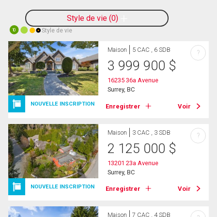
Style de vie
0
Style de vie
10
Maison
5 CAC , 6 SDB
?
3 999 900
$
16235 36a Avenue
Surrey, BC
NOUVELLE INSCRIPTION
Enregistrer
Voir
Maison
3 CAC , 3 SDB
?
2 125 000
$
13201 23a Avenue
Surrey, BC
NOUVELLE INSCRIPTION
Enregistrer
Voir
Maison
7 CAC , 4 SDB