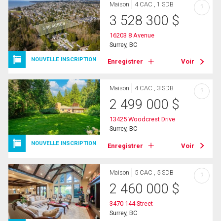
Maison
4 CAC , 1 SDB
?
3 528 300
$
16203 8 Avenue
Surrey, BC
NOUVELLE INSCRIPTION
Enregistrer
Voir
Maison
4 CAC , 3 SDB
?
2 499 000
$
13425 Woodcrest Drive
Surrey, BC
NOUVELLE INSCRIPTION
Enregistrer
Voir
Maison
5 CAC , 5 SDB
?
2 460 000
$
3470 144 Street
Surrey, BC