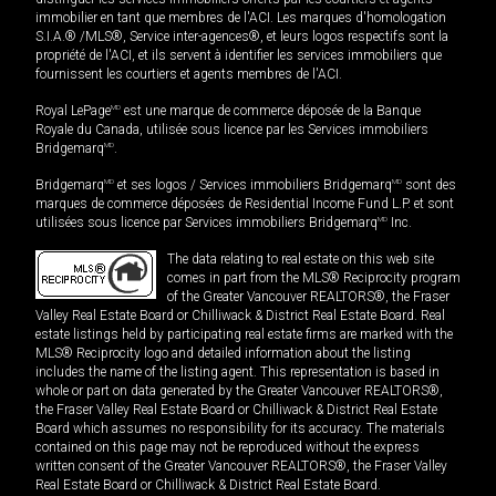
immobilier en tant que membres de l'ACI. Les marques d'homologation
S.I.A.® /MLS®, Service inter-agences®, et leurs logos respectifs sont la
propriété de l'ACI, et ils servent à identifier les services immobiliers que
fournissent les courtiers et agents membres de l'ACI.
Royal LePage
MD
est une marque de commerce déposée de la Banque
Royale du Canada, utilisée sous licence par les Services immobiliers
Bridgemarq
MD
.
Bridgemarq
MD
et ses logos / Services immobiliers Bridgemarq
MD
sont des
marques de commerce déposées de Residential Income Fund L.P. et sont
utilisées sous licence par Services immobiliers Bridgemarq
MD
Inc.
The data relating to real estate on this web site
comes in part from the MLS® Reciprocity program
of the Greater Vancouver REALTORS®, the Fraser
Valley Real Estate Board or Chilliwack & District Real Estate Board. Real
estate listings held by participating real estate firms are marked with the
MLS® Reciprocity logo and detailed information about the listing
includes the name of the listing agent. This representation is based in
whole or part on data generated by the Greater Vancouver REALTORS®,
the Fraser Valley Real Estate Board or Chilliwack & District Real Estate
Board which assumes no responsibility for its accuracy. The materials
contained on this page may not be reproduced without the express
written consent of the Greater Vancouver REALTORS®, the Fraser Valley
Real Estate Board or Chilliwack & District Real Estate Board.