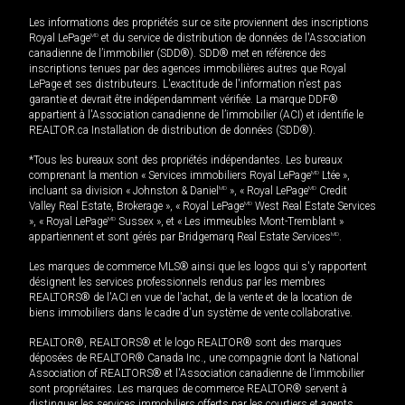
Les informations des propriétés sur ce site proviennent des inscriptions
Royal LePage
MD
et du service de distribution de données de l'Association
canadienne de l’immobilier (SDD®). SDD® met en référence des
inscriptions tenues par des agences immobilières autres que Royal
LePage et ses distributeurs. L'exactitude de l'information n'est pas
garantie et devrait être indépendamment vérifiée. La marque DDF®
appartient à l'Association canadienne de l’immobilier (ACI) et identifie le
REALTOR.ca Installation de distribution de données (SDD®).
*Tous les bureaux sont des propriétés indépendantes. Les bureaux
comprenant la mention « Services immobiliers Royal LePage
MD
Ltée »,
incluant sa division « Johnston & Daniel
MD
», « Royal LePage
MD
Credit
Valley Real Estate, Brokerage », « Royal LePage
MD
West Real Estate Services
», « Royal LePage
MD
Sussex », et « Les immeubles Mont-Tremblant »
appartiennent et sont gérés par Bridgemarq Real Estate Services
MD
.
Les marques de commerce MLS® ainsi que les logos qui s'y rapportent
désignent les services professionnels rendus par les membres
REALTORS® de l'ACI en vue de l'achat, de la vente et de la location de
biens immobiliers dans le cadre d'un système de vente collaborative.
REALTOR®, REALTORS® et le logo REALTOR® sont des marques
déposées de REALTOR® Canada Inc., une compagnie dont la National
Association of REALTORS® et l'Association canadienne de l’immobilier
sont propriétaires. Les marques de commerce REALTOR® servent à
distinguer les services immobiliers offerts par les courtiers et agents