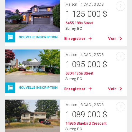
Maison
4 CAC , 3 SDB
?
1 125 000
$
6455 188a Street
Surrey, BC
NOUVELLE INSCRIPTION
Enregistrer
Voir
Maison
4 CAC , 2 SDB
?
1 095 000
$
6304 135a Street
Surrey, BC
NOUVELLE INSCRIPTION
Enregistrer
Voir
Maison
3 CAC , 2 SDB
?
1 089 000
$
14935 Bluebird Crescent
Surrey, BC