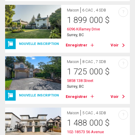
Maison
6 CAC , 4 SDB
?
1 899 000
$
6096 Killarney Drive
Surrey, BC
NOUVELLE INSCRIPTION
Enregistrer
Voir
Maison
8 CAC , 7 SDB
?
1 725 000
$
5858 138 Street
Surrey, BC
NOUVELLE INSCRIPTION
Enregistrer
Voir
Maison
5 CAC , 4 SDB
?
1 488 000
$
102-18573 56 Avenue