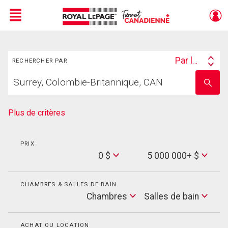
Menu
Rechercher
Live
En Direct
Par lieu
RECHERCHER PAR
Search
Trouvez
By
Entrez
votre
le
foyer
nom
de
Plus de critères
l'école
PRIX
Min
0 $
5 000 000+ $
Price
Max
Price
CHAMBRES & SALLES DE BAIN
Cham
Chambres
Salles de bain
Salles
de
bain
ACHAT OU LOCATION