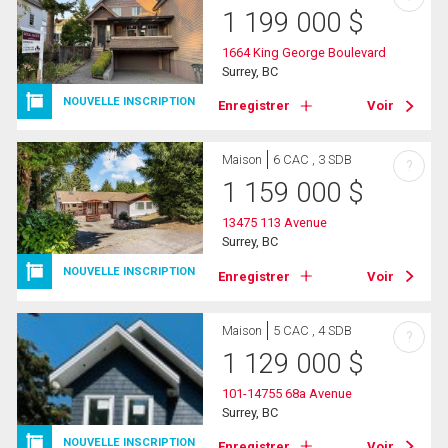
1 199 000
$
1664 King George Boulevard
Surrey, BC
NOUVELLE INSCRIPTION
Enregistrer
Voir
Maison
6 CAC , 3 SDB
?
1 159 000
$
13475 113 Avenue
Surrey, BC
NOUVELLE INSCRIPTION
Enregistrer
Voir
Maison
5 CAC , 4 SDB
?
1 129 000
$
101-14755 68a Avenue
Surrey, BC
NOUVELLE INSCRIPTION
Enregistrer
Voir