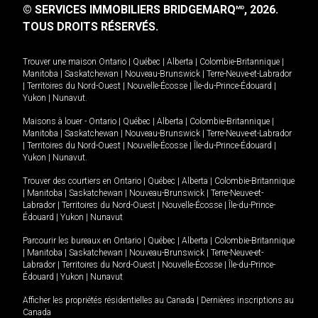
© SERVICES IMMOBILIERS BRIDGEMARQ
, 2026.
MD
TOUS DROITS RÉSERVÉS.
Trouver une maison
Ontario
|
Québec
|
Alberta
|
Colombie-Britannique
|
Manitoba
|
Saskatchewan
|
Nouveau-Brunswick
|
Terre-Neuve-et-Labrador
|
Territoires du Nord-Ouest
|
Nouvelle-Écosse
|
Île-du-Prince-Édouard
|
Yukon
|
Nunavut
.
Maisons à louer -
Ontario
|
Québec
|
Alberta
|
Colombie-Britannique
|
Manitoba
|
Saskatchewan
|
Nouveau-Brunswick
|
Terre-Neuve-et-Labrador
|
Territoires du Nord-Ouest
|
Nouvelle-Écosse
|
Île-du-Prince-Édouard
|
Yukon
|
Nunavut
.
Trouver des courtiers en
Ontario
|
Québec
|
Alberta
|
Colombie-Britannique
|
Manitoba
|
Saskatchewan
|
Nouveau-Brunswick
|
Terre-Neuve-et-
Labrador
|
Territoires du Nord-Ouest
|
Nouvelle-Écosse
|
Île-du-Prince-
Édouard
|
Yukon
|
Nunavut
Parcourir les bureaux en
Ontario
|
Québec
|
Alberta
|
Colombie-Britannique
|
Manitoba
|
Saskatchewan
|
Nouveau-Brunswick
|
Terre-Neuve-et-
Labrador
|
Territoires du Nord-Ouest
|
Nouvelle-Écosse
|
Île-du-Prince-
Édouard
|
Yukon
|
Nunavut
Afficher les propriétés résidentielles au Canada
|
Dernières inscriptions au
Canada