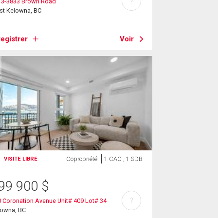
?
13-3833 Brown Road
st Kelowna, BC
egistrer
Voir
Copropriété
1 CAC , 1 SDB
VISITE LIBRE
99 900
$
?
 Coronation Avenue Unit# 409 Lot# 34
lowna, BC