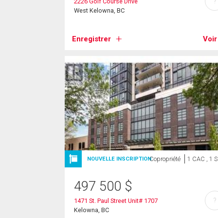
?
2226 Golf Course Drive
West Kelowna, BC
Enregistrer
Voir
Copropriété
1 CAC , 1 
NOUVELLE INSCRIPTION
497 500
$
?
1471 St. Paul Street Unit# 1707
Kelowna, BC