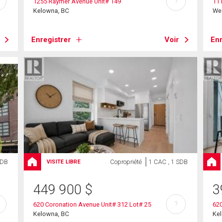
?
1255 Raymer Avenue Unit# 149
11
Kelowna, BC
We
Enregistrer
Voir
Enr
SDB
Copropriété
1 CAC , 1 SDB
VISITE LIBRE
449 900
$
3
?
620 Coronation Avenue Unit# 312 Lot# 25
620
Kelowna, BC
Ke