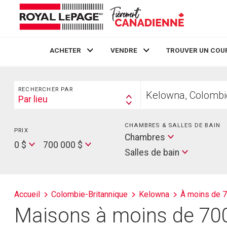
ACHETER
VENDRE
TROUVER UN COU
Live
En Direct
Rechercher
Trouvez
RECHERCHER PAR
votre
Par lieu
Search
foyer
By
CHAMBRES & SALLES DE BAIN
PRIX
Min
Salles
Chambres
Price
Max
0 $
700 000 $
de
Salles de bain
Price
bain
Accueil
Colombie-Britannique
Kelowna
À moins de 
Maisons à moins de 700