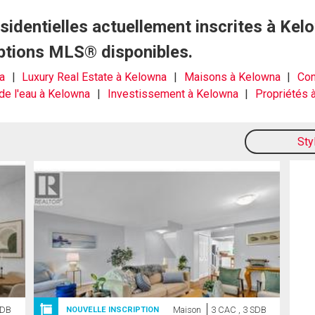
résidentielles actuellement inscrites à K
riptions MLS® disponibles.
na
Luxury Real Estate à Kelowna
Maisons à Kelowna
Con
de l'eau à Kelowna
Investissement à Kelowna
Propriétés 
Sty
SDB
Maison
3 CAC , 3 SDB
NOUVELLE INSCRIPTION