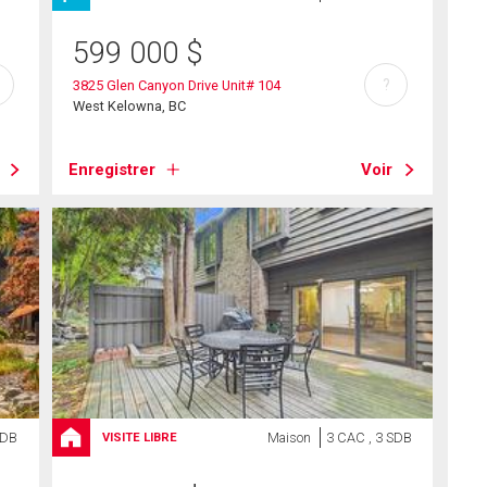
599 000
$
?
3825 Glen Canyon Drive Unit# 104
West Kelowna, BC
Enregistrer
Voir
SDB
Maison
3 CAC , 3 SDB
VISITE LIBRE