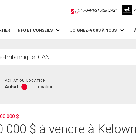
ZoneInvestisseurs RLP
RTIER
INFO ET CONSEILS
JOIGNEZ-VOUS À NOUS
Chambres
ACHAT OU LOCATION
Achat
Location
Achat
ou
location
700 000 $
 000 $ à vendre à Kelown