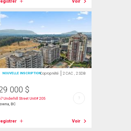
egistrer
Voir
Copropriété
2 CAC , 2 SDB
NOUVELLE INSCRIPTION
29 000
$
?
7 Underhill Street Unit# 205
lowna, BC
egistrer
Voir