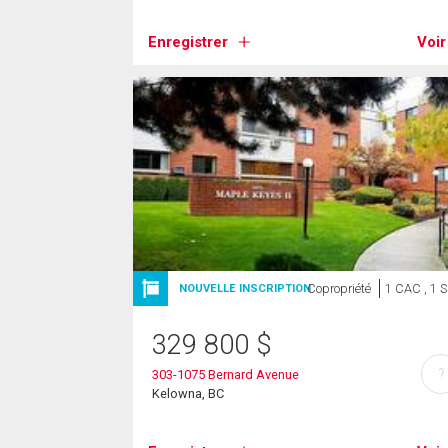
Enregistrer
Voir
Copropriété
1 CAC , 1 
NOUVELLE INSCRIPTION
329 800
$
?
303-1075 Bernard Avenue
Kelowna, BC