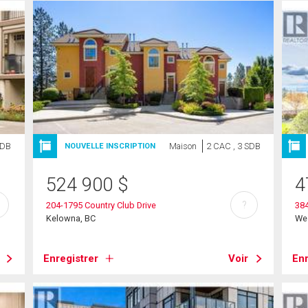
SDB
Maison
2 CAC , 3 SDB
NOUVELLE INSCRIPTION
524 900
$
4
?
204-1795 Country Club Drive
38
Kelowna, BC
We
Enregistrer
Voir
Enr