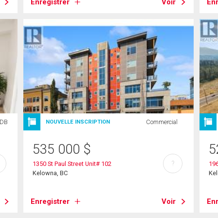
Enregistrer
Voir
Enr
SDB
Commercial
NOUVELLE INSCRIPTION
535 000
$
5
?
1350 St Paul Street Unit# 102
196
Kelowna, BC
Ke
Enregistrer
Voir
Enr