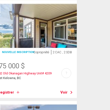
Copropriété
2 CAC , 2 SDB
NOUVELLE INSCRIPTION
75 000
$
?
42 Old Okanagan Highway Unit# 4209
st Kelowna, BC
egistrer
Voir