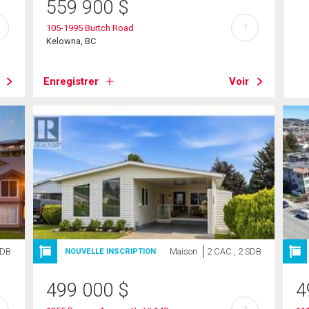
559 900
$
?
105-1995 Burtch Road
Kelowna, BC
Enregistrer
Voir
SDB
Maison
2 CAC , 2 SDB
NOUVELLE INSCRIPTION
499 000
$
4