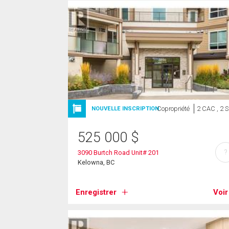
Copropriété
2 CAC , 2 
NOUVELLE INSCRIPTION
525 000
$
?
3090 Burtch Road Unit# 201
Kelowna, BC
Enregistrer
Voir