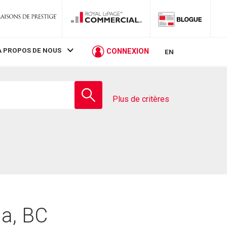
À PROPOS DE NOUS
CONNEXION
EN
Entrez
le
Plus de critères
nom
de
l'école
a, BC