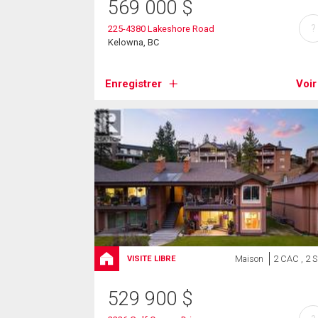
569 000
$
?
225-4380 Lakeshore Road
Kelowna, BC
Enregistrer
Voir
Maison
2 CAC , 2 
VISITE LIBRE
529 900
$