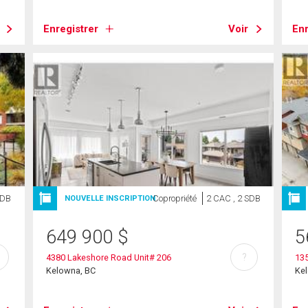
Enregistrer
Voir
Enr
SDB
Copropriété
2 CAC , 2 SDB
NOUVELLE INSCRIPTION
649 900
$
5
?
4380 Lakeshore Road Unit# 206
135
Kelowna, BC
Ke