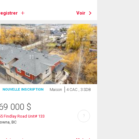
egistrer
Voir
Maison
4 CAC , 3 SDB
NOUVELLE INSCRIPTION
69 000
$
?
5 Findlay Road Unit# 133
lowna, BC