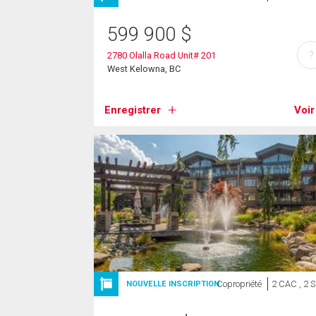
599 900
$
?
2780 Olalla Road Unit# 201
West Kelowna, BC
Enregistrer
Voir
Copropriété
2 CAC , 2 
NOUVELLE INSCRIPTION