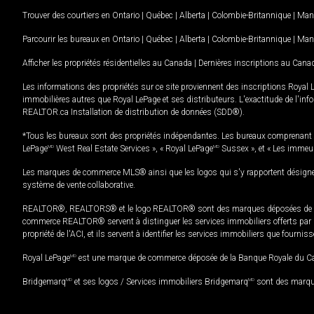
Trouver des courtiers en
Ontario
|
Québec
|
Alberta
|
Colombie-Britannique
|
Man
Parcourir les bureaux en
Ontario
|
Québec
|
Alberta
|
Colombie-Britannique
|
Man
Afficher les propriétés résidentielles au Canada
|
Dernières inscriptions au Cana
Les informations des propriétés sur ce site proviennent des inscriptions Royal 
immobilières autres que Royal LePage et ses distributeurs. L'exactitude de l'info
REALTOR.ca Installation de distribution de données (SDD®).
*Tous les bureaux sont des propriétés indépendantes. Les bureaux comprenant 
LePage
MD
West Real Estate Services », « Royal LePage
MD
Sussex », et « Les immeu
Les marques de commerce MLS® ainsi que les logos qui s'y rapportent désignent
système de vente collaborative.
REALTOR®, REALTORS® et le logo REALTOR® sont des marques déposées de REAL
commerce REALTOR® servent à distinguer les services immobiliers offerts par le
propriété de l'ACI, et ils servent à identifier les services immobiliers que fourni
Royal LePage
MD
est une marque de commerce déposée de la Banque Royale du Cana
Bridgemarq
MD
et ses logos / Services immobiliers Bridgemarq
MD
sont des marque