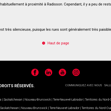
 habituellement à proximité à Radisson. Cependant, il y a peu de rest
 est très silencieuse, puisque les rues sont généralement très paisible
Haut de page
Facebook
LinkedIn
YouTube
Instagram
ROITS RÉSERVÉS.
COMMUNIQUEZ AVEC NOUS
SALL
a
|
Saskatchewan
|
Nouveau-Brunswick
|
Terre-Neuve-et-Labrador
|
Territoires du Nord
Saskatchewan
|
Nouveau-Brunswick
|
Terre-Neuve-et-Labrador
|
Territoires du Nord-Ou