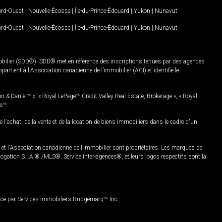
Nord-Ouest
|
Nouvelle-Écosse
|
Île-du-Prince-Édouard
|
Yukon
|
Nunavut
Nord-Ouest
|
Nouvelle-Écosse
|
Île-du-Prince-Édouard
|
Yukon
|
Nunavut
mobilier (SDD®). SDD® met en référence des inscriptions tenues par des agences
rtient à l'Association canadienne de l’immobilier (ACI) et identifie le
on & Daniel
MD
», « Royal LePage
MD
Credit Valley Real Estate, Brokerage », « Royal
es
MD
.
chat, de la vente et de la location de biens immobiliers dans le cadre d'un
Association canadienne de l’immobilier sont propriétaires. Les marques de
ation S.I.A.® /MLS®, Service inter-agences®, et leurs logos respectifs sont la
nce par Services immobiliers Bridgemarq
MD
Inc.