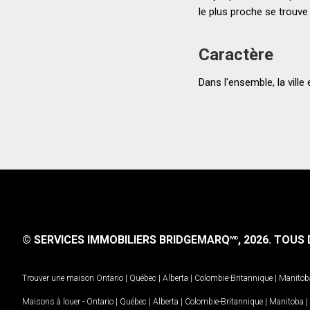
le plus proche se trouve
Caractère
Dans l'ensemble, la ville
© SERVICES IMMOBILIERS BRIDGEMARQ
, 2026.
TOUS D
MD
Trouver une maison
Ontario
|
Québec
|
Alberta
|
Colombie-Britannique
|
Manitob
Maisons à louer -
Ontario
|
Québec
|
Alberta
|
Colombie-Britannique
|
Manitoba
|