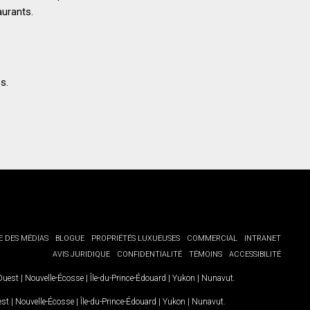
aurants.
s.
E DES MÉDIAS
BLOGUE
PROPRIÉTÉS LUXUEUSES
COMMERCIAL
INTRANET
AVIS JURIDIQUE
CONFIDENTIALITÉ
TÉMOINS
ACCESSIBILITÉ
-Ouest
|
Nouvelle-Écosse
|
Île-du-Prince-Édouard
|
Yukon
|
Nunavut
.
est
|
Nouvelle-Écosse
|
Île-du-Prince-Édouard
|
Yukon
|
Nunavut
.