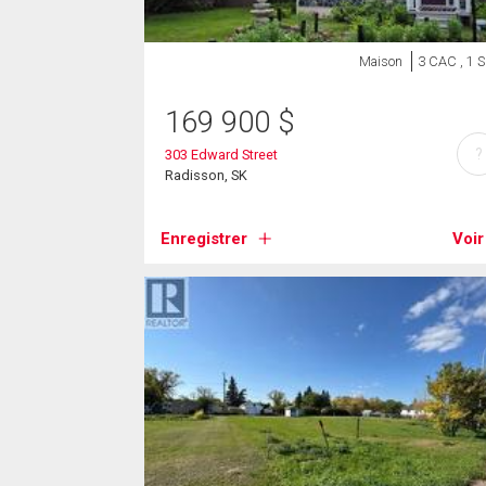
Maison
3 CAC , 1 
169 900
$
?
303 Edward Street
Radisson, SK
Enregistrer
Voir