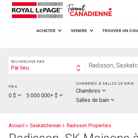
Live
En Direct
ACHETER
VENDRE
TROUVER UN COU
Rechercher
Trouvez
RECHERCHER PAR
votre
Par lieu
Search
foyer
By
CHAMBRES & SALLES DE BAIN
PRIX
Min
Salles
Chambres
Price
Max
0 $
5 000 000+ $
de
Salles de bain
Price
bain
Accueil
Saskatchewan
Radisson Properties