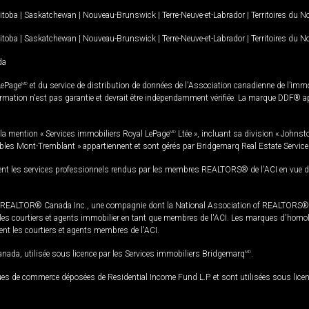
itoba
|
Saskatchewan
|
Nouveau-Brunswick
|
Terre-Neuve-et-Labrador
|
Territoires du 
itoba
|
Saskatchewan
|
Nouveau-Brunswick
|
Terre-Neuve-et-Labrador
|
Territoires du 
da
LePage
MD
et du service de distribution de données de l'Association canadienne de l’im
rmation n'est pas garantie et devrait être indépendamment vérifiée. La marque DDF® appa
la mention « Services immobiliers Royal LePage
MD
Ltée », incluant sa division « Johnst
bles Mont-Tremblant » appartiennent et sont gérés par Bridgemarq Real Estate Servic
 les services professionnels rendus par les membres REALTORS® de l'ACI en vue de l'a
TOR® Canada Inc., une compagnie dont la National Association of REALTORS® et l'
s courtiers et agents immobilier en tant que membres de l'ACI. Les marques d'homolog
ssent les courtiers et agents membres de l'ACI.
da, utilisée sous licence par les Services immobiliers Bridgemarq
MD
.
s de commerce déposées de Residential Income Fund L.P. et sont utilisées sous lice