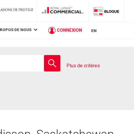
PROPOS DE NOUS
CONNEXION
EN
Entrez
le
Plus de critères
nom
de
l'école