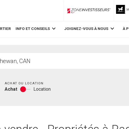
ZoneInvestisseurs RLP
RTIER
INFO ET CONSEILS
JOIGNEZ-VOUS À NOUS
À 
Chambres
ACHAT OU LOCATION
Achat
Location
Achat
ou
location