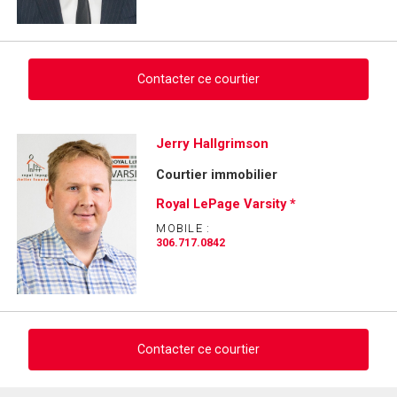
Contacter ce courtier
Demander des infos sur cette inscription
Jerry Hallgrimson
Courtier immobilier
Prénom
et
Royal LePage Varsity *
Nom
Courriel
MOBILE :
306.717.0842
Téléphone
(Optionnel)
Message
Contacter ce courtier