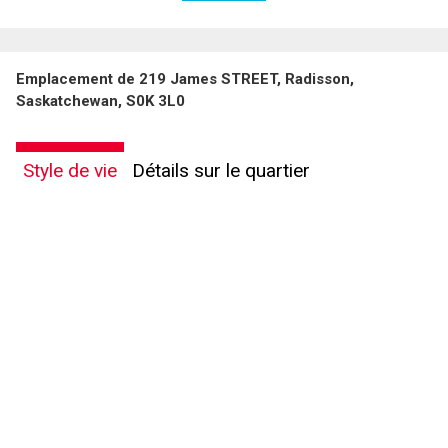
En cliquant sur le bouton « soumettre », vous consentez à nos conditions d'utilisation et
Emplacement de 219 James STREET, Radisson,
vous nous fournissez l'autorisation écrite de communiquer avec vous.
Saskatchewan, S0K 3L0
Style de vie
Détails sur le quartier