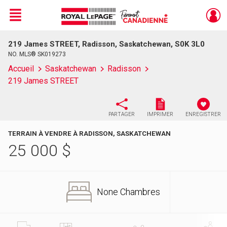
Menu
219 James STREET, Radisson, Saskatchewan, S0K 3L0
Live
En Direct
NO. MLS® SK019273
Accueil
Saskatchewan
Radisson
219 James STREET
PARTAGER
IMPRIMER
ENREGISTRER
TERRAIN À VENDRE À RADISSON, SASKATCHEWAN
25 000
$
None Chambres