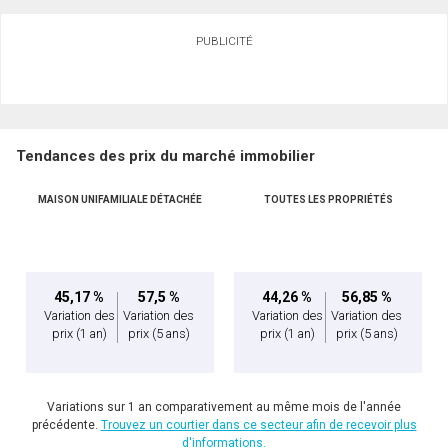
Demander des infos sur cette inscription
PUBLICITÉ
Prénom
et
Nom
Courriel
Tendances des prix du marché immobilier
Téléphone
(Optionnel)
MAISON UNIFAMILIALE DÉTACHÉE
TOUTES LES PROPRIÉTÉS
Message
En cliquant sur le bouton « soumettre », vous consentez à nos conditions d'utilisation et
vous nous fournissez l'autorisation écrite de communiquer avec vous.
45,17 %
57,5 %
44,26 %
56,85 %
Variation des
Variation des
Variation des
Variation des
prix
(1 an)
prix
(5 ans)
prix
(1 an)
prix
(5 ans)
Variations sur 1 an comparativement au même mois de l'année
précédente.
Trouvez un courtier dans ce secteur afin de recevoir plus
d'informations.