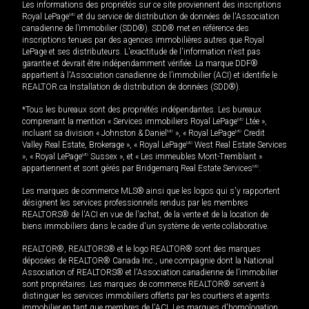
Les informations des propriétés sur ce site proviennent des inscriptions
Royal LePage
MD
et du service de distribution de données de l'Association
canadienne de l’immobilier (SDD®). SDD® met en référence des
inscriptions tenues par des agences immobilières autres que Royal
LePage et ses distributeurs. L'exactitude de l'information n'est pas
garantie et devrait être indépendamment vérifiée. La marque DDF®
appartient à l'Association canadienne de l’immobilier (ACI) et identifie le
REALTOR.ca Installation de distribution de données (SDD®).
*Tous les bureaux sont des propriétés indépendantes. Les bureaux
comprenant la mention « Services immobiliers Royal LePage
MD
Ltée »,
incluant sa division « Johnston & Daniel
MD
», « Royal LePage
MD
Credit
Valley Real Estate, Brokerage », « Royal LePage
MD
West Real Estate Services
», « Royal LePage
MD
Sussex », et « Les immeubles Mont-Tremblant »
appartiennent et sont gérés par Bridgemarq Real Estate Services
MD
.
Les marques de commerce MLS® ainsi que les logos qui s'y rapportent
désignent les services professionnels rendus par les membres
REALTORS® de l'ACI en vue de l'achat, de la vente et de la location de
biens immobiliers dans le cadre d'un système de vente collaborative.
REALTOR®, REALTORS® et le logo REALTOR® sont des marques
déposées de REALTOR® Canada Inc., une compagnie dont la National
Association of REALTORS® et l'Association canadienne de l’immobilier
sont propriétaires. Les marques de commerce REALTOR® servent à
distinguer les services immobiliers offerts par les courtiers et agents
immobilier en tant que membres de l'ACI. Les marques d'homologation