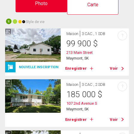
Photo
Carte
Style de vie
10
Maison
3 CAC , 1 SDB
?
99 900
$
213 Main Street
Maymont, SK
NOUVELLE INSCRIPTION
Enregistrer
Voir
Maison
3 CAC , 2 SDB
?
185 000
$
107 2nd Avenue S
Maymont, SK
Enregistrer
Voir