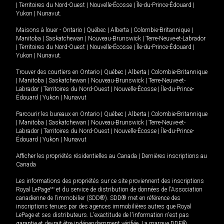
|
Territoires du Nord-Ouest
|
Nouvelle-Écosse
|
Île-du-Prince-Édouard
|
Yukon
|
Nunavut
.
Maisons à louer -
Ontario
|
Québec
|
Alberta
|
Colombie-Britannique
|
Manitoba
|
Saskatchewan
|
Nouveau-Brunswick
|
Terre-Neuve-et-Labrador
|
Territoires du Nord-Ouest
|
Nouvelle-Écosse
|
Île-du-Prince-Édouard
|
Yukon
|
Nunavut
.
Trouver des courtiers en
Ontario
|
Québec
|
Alberta
|
Colombie-Britannique
|
Manitoba
|
Saskatchewan
|
Nouveau-Brunswick
|
Terre-Neuve-et-
Labrador
|
Territoires du Nord-Ouest
|
Nouvelle-Écosse
|
Île-du-Prince-
Édouard
|
Yukon
|
Nunavut
Parcourir les bureaux en
Ontario
|
Québec
|
Alberta
|
Colombie-Britannique
|
Manitoba
|
Saskatchewan
|
Nouveau-Brunswick
|
Terre-Neuve-et-
Labrador
|
Territoires du Nord-Ouest
|
Nouvelle-Écosse
|
Île-du-Prince-
Édouard
|
Yukon
|
Nunavut
Afficher les propriétés résidentielles au Canada
|
Dernières inscriptions au
Canada
Les informations des propriétés sur ce site proviennent des inscriptions
Royal LePage
MD
et du service de distribution de données de l'Association
canadienne de l’immobilier (SDD®). SDD® met en référence des
inscriptions tenues par des agences immobilières autres que Royal
LePage et ses distributeurs. L'exactitude de l'information n'est pas
garantie et devrait être indépendamment vérifiée. La marque DDF®