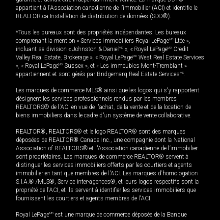
appartient à l'Association canadienne de l’immobilier (ACI) et identifie le
REALTOR.ca Installation de distribution de données (SDD®).
*Tous les bureaux sont des propriétés indépendantes. Les bureaux
comprenant la mention « Services immobiliers Royal LePage
MD
Ltée »,
incluant sa division « Johnston & Daniel
MD
», « Royal LePage
MD
Credit
Valley Real Estate, Brokerage », « Royal LePage
MD
West Real Estate Services
», « Royal LePage
MD
Sussex », et « Les immeubles Mont-Tremblant »
appartiennent et sont gérés par Bridgemarq Real Estate Services
MD
.
Les marques de commerce MLS® ainsi que les logos qui s'y rapportent
désignent les services professionnels rendus par les membres
REALTORS® de l'ACI en vue de l'achat, de la vente et de la location de
biens immobiliers dans le cadre d'un système de vente collaborative.
REALTOR®, REALTORS® et le logo REALTOR® sont des marques
déposées de REALTOR® Canada Inc., une compagnie dont la National
Association of REALTORS® et l'Association canadienne de l’immobilier
sont propriétaires. Les marques de commerce REALTOR® servent à
distinguer les services immobiliers offerts par les courtiers et agents
immobilier en tant que membres de l'ACI. Les marques d'homologation
S.I.A.® /MLS®, Service inter-agences®, et leurs logos respectifs sont la
propriété de l'ACI, et ils servent à identifier les services immobiliers que
fournissent les courtiers et agents membres de l'ACI.
Royal LePage
MD
est une marque de commerce déposée de la Banque