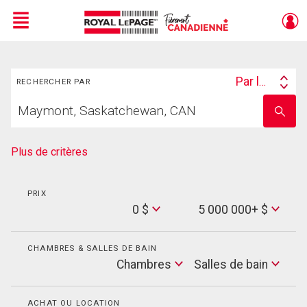
Menu
Rechercher
Live
En Direct
Par lieu
RECHERCHER PAR
Search
Trouvez
By
Entrez
votre
le
foyer
nom
de
Plus de critères
l'école
PRIX
Min
0 $
5 000 000+ $
Price
Max
Price
CHAMBRES & SALLES DE BAIN
Cham
Chambres
Salles de bain
Salles
de
bain
ACHAT OU LOCATION