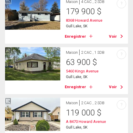
Maison
4 CAC , 2 SDB
?
179 900
$
8368 Howard Avenue
Gull Lake, SK
Enregistrer
Voir
Maison
2 CAC , 1 SDB
?
63 900
$
5460 Kings Avenue
Gull Lake, SK
Enregistrer
Voir
Maison
2 CAC , 2 SDB
?
119 000
$
A 8470 Howard Avenue
Gull Lake, SK