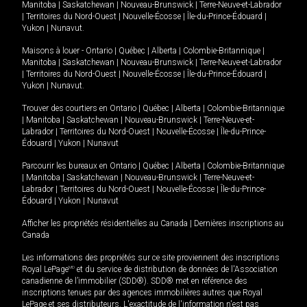
Manitoba
|
Saskatchewan
|
Nouveau-Brunswick
|
Terre-Neuve-et-Labrador
|
Territoires du Nord-Ouest
|
Nouvelle-Écosse
|
Île-du-Prince-Édouard
|
Yukon
|
Nunavut
.
Maisons à louer -
Ontario
|
Québec
|
Alberta
|
Colombie-Britannique
|
Manitoba
|
Saskatchewan
|
Nouveau-Brunswick
|
Terre-Neuve-et-Labrador
|
Territoires du Nord-Ouest
|
Nouvelle-Écosse
|
Île-du-Prince-Édouard
|
Yukon
|
Nunavut
.
Trouver des courtiers en
Ontario
|
Québec
|
Alberta
|
Colombie-Britannique
|
Manitoba
|
Saskatchewan
|
Nouveau-Brunswick
|
Terre-Neuve-et-
Labrador
|
Territoires du Nord-Ouest
|
Nouvelle-Écosse
|
Île-du-Prince-
Édouard
|
Yukon
|
Nunavut
Parcourir les bureaux en
Ontario
|
Québec
|
Alberta
|
Colombie-Britannique
|
Manitoba
|
Saskatchewan
|
Nouveau-Brunswick
|
Terre-Neuve-et-
Labrador
|
Territoires du Nord-Ouest
|
Nouvelle-Écosse
|
Île-du-Prince-
Édouard
|
Yukon
|
Nunavut
Afficher les propriétés résidentielles au Canada
|
Dernières inscriptions au
Canada
Les informations des propriétés sur ce site proviennent des inscriptions
Royal LePage
MD
et du service de distribution de données de l'Association
canadienne de l’immobilier (SDD®). SDD® met en référence des
inscriptions tenues par des agences immobilières autres que Royal
LePage et ses distributeurs. L'exactitude de l'information n'est pas