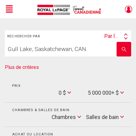
Menu
Rechercher
Live
En Direct
Par lieu
RECHERCHER PAR
Search
Trouvez
By
Entrez
votre
le
foyer
nom
de
Plus de critères
l'école
PRIX
Min
0 $
5 000 000+ $
Price
Max
Price
CHAMBRES & SALLES DE BAIN
Cham
Chambres
Salles de bain
Salles
de
bain
ACHAT OU LOCATION