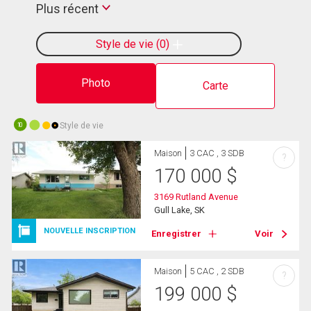
Plus récent
Style de vie
0
Photo
Carte
Style de vie
10
Maison
3 CAC , 3 SDB
?
170 000
$
3169 Rutland Avenue
Gull Lake, SK
NOUVELLE INSCRIPTION
Enregistrer
Voir
Maison
5 CAC , 2 SDB
?
199 000
$