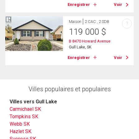
Enregistrer
Voir
Maison
2 CAC , 2 SDB
?
119 000
$
B 8470 Howard Avenue
Gull Lake, SK
Enregistrer
Voir
Villes populaires et populaires
Villes vers Gull Lake
Carmichael SK
Tompkins SK
Webb SK
Hazlet SK
Success SK