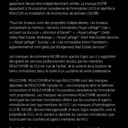
garantie et devrait être indépendamment vérifiée. La marque DDF®
appartient à l'Association canadienne de l’immobilier (ACI) et identifie le
REALTOR.ca Installation de distribution de données (SDD®).
*Tous les bureaux sont des propriétés indépendantes. Les bureaux
comprenant la mention « Services immobiliers Royal LePage
MD
Ltée »,
incluant sa division « Johnston & Daniel
MD
», « Royal LePage
MD
Credit
Valley Real Estate, Brokerage », « Royal LePage
MD
West Real Estate Services
», « Royal LePage
MD
Sussex », et « Les immeubles Mont-Tremblant »
appartiennent et sont gérés par Bridgemarq Real Estate Services
MD
.
Les marques de commerce MLS® ainsi que les logos qui s'y rapportent
désignent les services professionnels rendus par les membres
REALTORS® de l'ACI en vue de l'achat, de la vente et de la location de
biens immobiliers dans le cadre d'un système de vente collaborative.
REALTOR®, REALTORS® et le logo REALTOR® sont des marques
déposées de REALTOR® Canada Inc., une compagnie dont la National
Association of REALTORS® et l'Association canadienne de l’immobilier
sont propriétaires. Les marques de commerce REALTOR® servent à
distinguer les services immobiliers offerts par les courtiers et agents
immobilier en tant que membres de l'ACI. Les marques d'homologation
S.I.A.® /MLS®, Service inter-agences®, et leurs logos respectifs sont la
propriété de l'ACI, et ils servent à identifier les services immobiliers que
fournissent les courtiers et agents membres de l'ACI.
MD