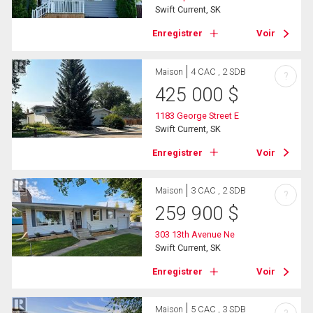
Swift Current, SK
Enregistrer
Voir
Maison
4 CAC , 2 SDB
?
425 000
$
1183 George Street E
Swift Current, SK
Enregistrer
Voir
Maison
3 CAC , 2 SDB
?
259 900
$
303 13th Avenue Ne
Swift Current, SK
Enregistrer
Voir
Maison
5 CAC , 3 SDB