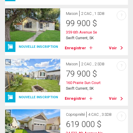
Maison
2 CAC , 1 SDB
?
99 900
$
359 6th Avenue Se
Swift Current, SK
NOUVELLE INSCRIPTION
Enregistrer
Voir
Maison
2 CAC , 2 SDB
?
79 900
$
160 Prairie Sun Court
Swift Current, SK
NOUVELLE INSCRIPTION
Enregistrer
Voir
Copropriété
4 CAC , 3 SDB
?
619 000
$