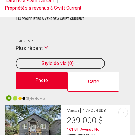
Terrains à Swift Current
Propriétés à revenus à Swift Current
113 PROPRIÉTÉS À VENDRE À SWIFT CURRENT
TRIER PAR:
Plus récent
Style de vie
0
Photo
Carte
Style de vie
10
Maison
4 CAC , 4 SDB
?
239 000
$
161 5th Avenue Ne