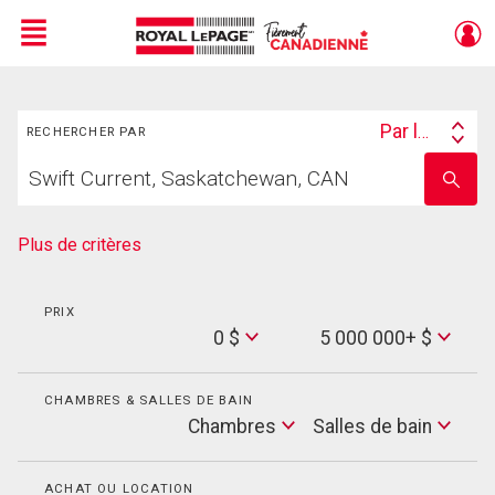
Menu
Rechercher
Live
En Direct
Par lieu
RECHERCHER PAR
Search
Trouvez
By
Entrez
votre
le
foyer
nom
de
Plus de critères
l'école
PRIX
Min
0 $
5 000 000+ $
Price
Max
Price
CHAMBRES & SALLES DE BAIN
Cham
Chambres
Salles de bain
Salles
de
bain
ACHAT OU LOCATION