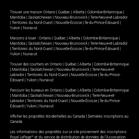
Trouver une maison
Ontario
|
Québec
|
Alberta
|
Colombie-Britannique
|
Manitoba
|
Saskatchewan
|
Nouveau-Brunswick
|
Terre-Neuve-et-Labrador
|
Territoires du Nord-Ouest
|
Nouvelle-Écosse
|
Île-du-Prince-Édouard
|
Yukon
|
Nunavut
.
Maisons à louer -
Ontario
|
Québec
|
Alberta
|
Colombie-Britannique
|
Manitoba
|
Saskatchewan
|
Nouveau-Brunswick
|
Terre-Neuve-et-Labrador
|
Territoires du Nord-Ouest
|
Nouvelle-Écosse
|
Île-du-Prince-Édouard
|
Yukon
|
Nunavut
.
Trouver des courtiers en
Ontario
|
Québec
|
Alberta
|
Colombie-Britannique
|
Manitoba
|
Saskatchewan
|
Nouveau-Brunswick
|
Terre-Neuve-et-
Labrador
|
Territoires du Nord-Ouest
|
Nouvelle-Écosse
|
Île-du-Prince-
Édouard
|
Yukon
|
Nunavut
Parcourir les bureaux en
Ontario
|
Québec
|
Alberta
|
Colombie-Britannique
|
Manitoba
|
Saskatchewan
|
Nouveau-Brunswick
|
Terre-Neuve-et-
Labrador
|
Territoires du Nord-Ouest
|
Nouvelle-Écosse
|
Île-du-Prince-
Édouard
|
Yukon
|
Nunavut
Afficher les propriétés résidentielles au Canada
|
Dernières inscriptions au
Canada
Les informations des propriétés sur ce site proviennent des inscriptions
Royal LePage
MD
et du service de distribution de données de l'Association