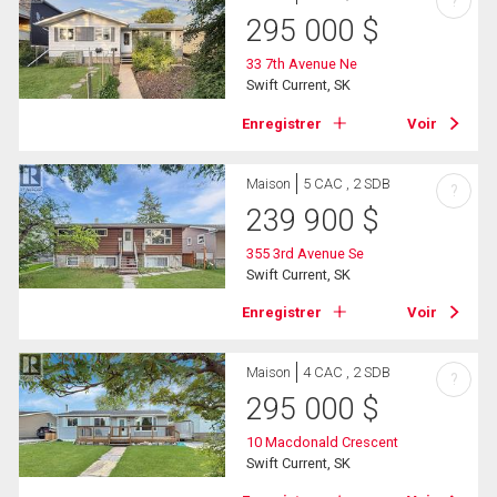
?
295 000
$
33 7th Avenue Ne
Swift Current, SK
Enregistrer
Voir
Maison
5 CAC , 2 SDB
?
239 900
$
355 3rd Avenue Se
Swift Current, SK
Enregistrer
Voir
Maison
4 CAC , 2 SDB
?
295 000
$
10 Macdonald Crescent
Swift Current, SK