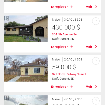
Enregistrer
Voir
Maison
3 CAC , 3 SDB
?
430 000
$
304 4th Avenue Se
Swift Current, SK
Enregistrer
Voir
Maison
2 CAC , 1 SDB
?
59 000
$
927 North Railway Street E
Swift Current, SK
Enregistrer
Voir
Maison
4 CAC , 2 SDB
?