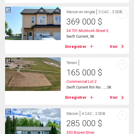
Maison en rangée
3 CAC , 3 SDB
?
369 000
$
34 701 Mcintosh Street E
Swift Current, SK
Enregistrer
Voir
Terrain
?
165 000
$
Commercial Lot 2
Swift Current Rm No. ..., SK
Enregistrer
Voir
Maison
4 CAC , 2 SDB
?
285 000
$
330 Aspen Drive