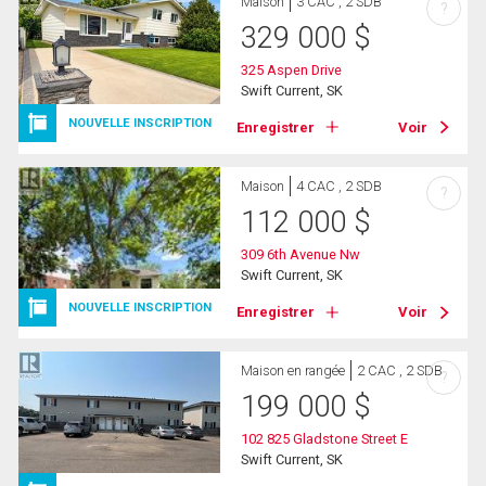
Maison
3 CAC , 2 SDB
?
329 000
$
325 Aspen Drive
Swift Current, SK
NOUVELLE INSCRIPTION
Enregistrer
Voir
Maison
4 CAC , 2 SDB
?
112 000
$
309 6th Avenue Nw
Swift Current, SK
NOUVELLE INSCRIPTION
Enregistrer
Voir
Maison en rangée
2 CAC , 2 SDB
?
199 000
$
102 825 Gladstone Street E
Swift Current, SK