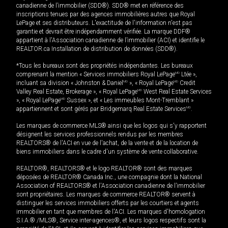
canadienne de l’immobilier (SDD®). SDD® met en référence des
inscriptions tenues par des agences immobilières autres que Royal
LePage et ses distributeurs. L'exactitude de l'information n'est pas
garantie et devrait être indépendamment vérifiée. La marque DDF®
appartient à l'Association canadienne de l’immobilier (ACI) et identifie le
REALTOR.ca Installation de distribution de données (SDD®).
*Tous les bureaux sont des propriétés indépendantes. Les bureaux
comprenant la mention « Services immobiliers Royal LePage
MD
Ltée »,
incluant sa division « Johnston & Daniel
MD
», « Royal LePage
MD
Credit
Valley Real Estate, Brokerage », « Royal LePage
MD
West Real Estate Services
», « Royal LePage
MD
Sussex », et « Les immeubles Mont-Tremblant »
appartiennent et sont gérés par Bridgemarq Real Estate Services
MD
.
Les marques de commerce MLS® ainsi que les logos qui s'y rapportent
désignent les services professionnels rendus par les membres
REALTORS® de l'ACI en vue de l'achat, de la vente et de la location de
biens immobiliers dans le cadre d'un système de vente collaborative.
REALTOR®, REALTORS® et le logo REALTOR® sont des marques
déposées de REALTOR® Canada Inc., une compagnie dont la National
Association of REALTORS® et l'Association canadienne de l’immobilier
sont propriétaires. Les marques de commerce REALTOR® servent à
distinguer les services immobiliers offerts par les courtiers et agents
immobilier en tant que membres de l'ACI. Les marques d'homologation
S.I.A.® /MLS®, Service inter-agences®, et leurs logos respectifs sont la