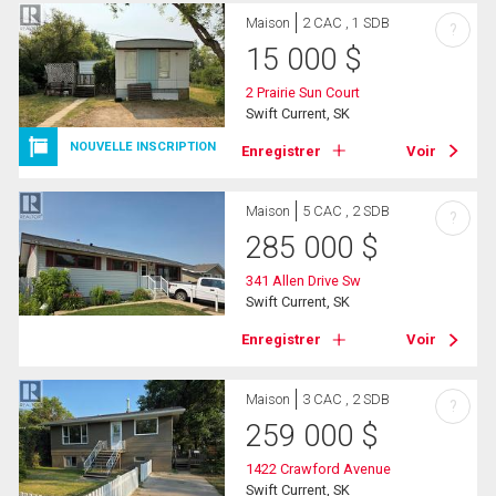
Maison
2 CAC , 1 SDB
?
15 000
$
2 Prairie Sun Court
Swift Current, SK
NOUVELLE INSCRIPTION
Enregistrer
Voir
Maison
5 CAC , 2 SDB
?
285 000
$
341 Allen Drive Sw
Swift Current, SK
Enregistrer
Voir
Maison
3 CAC , 2 SDB
?
259 000
$
1422 Crawford Avenue
Swift Current, SK