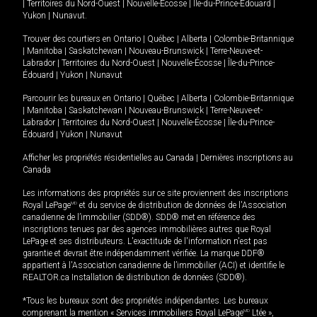
|
Territoires du Nord-Ouest
|
Nouvelle-Écosse
|
Île-du-Prince-Édouard
|
Yukon
|
Nunavut
.
Trouver des courtiers en
Ontario
|
Québec
|
Alberta
|
Colombie-Britannique
|
Manitoba
|
Saskatchewan
|
Nouveau-Brunswick
|
Terre-Neuve-et-
Labrador
|
Territoires du Nord-Ouest
|
Nouvelle-Écosse
|
Île-du-Prince-
Édouard
|
Yukon
|
Nunavut
Parcourir les bureaux en
Ontario
|
Québec
|
Alberta
|
Colombie-Britannique
|
Manitoba
|
Saskatchewan
|
Nouveau-Brunswick
|
Terre-Neuve-et-
Labrador
|
Territoires du Nord-Ouest
|
Nouvelle-Écosse
|
Île-du-Prince-
Édouard
|
Yukon
|
Nunavut
Afficher les propriétés résidentielles au Canada
|
Dernières inscriptions au
Canada
Les informations des propriétés sur ce site proviennent des inscriptions
Royal LePage
MD
et du service de distribution de données de l'Association
canadienne de l’immobilier (SDD®). SDD® met en référence des
inscriptions tenues par des agences immobilières autres que Royal
LePage et ses distributeurs. L'exactitude de l'information n'est pas
garantie et devrait être indépendamment vérifiée. La marque DDF®
appartient à l'Association canadienne de l’immobilier (ACI) et identifie le
REALTOR.ca Installation de distribution de données (SDD®).
*Tous les bureaux sont des propriétés indépendantes. Les bureaux
comprenant la mention « Services immobiliers Royal LePage
MD
Ltée »,