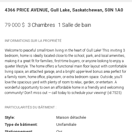
4366 PRICE AVENUE, Gull Lake, Saskatchewan, S0N 1A0
3 Chambres
1 Salle de bain
79 000
$
INFORMATIONS SUR LA PROPRIÉTÉ
Welcome to peaceful small-town living in the heart of Gull Lake! This inviting 3
bedroom, home is ideally located close to the school, park, and local amenities,
making it a great fit for families, first-time buyers, or anyone looking to enjoy a
quieter lifestyle. The home offers a functional main floor layout with comfortable
living space, an attached garage, and a bright upper-level bonus area perfect for
a family room, home office, playroom, or extra bedroom space. Outside, you’ll
love the spacious yard with plenty of room to relax, garden, or entertain. A
wonderful opportunity to own an affordable home in a friendly and welcoming
community! Don’t miss out — call today to schedule your viewing! (id:7525)
PARTICULARITÉS DU BÂTIMENT :
Style:
Maison détachée
Type de bâtiment:
Unifamiliale
Stationnement:
Oui