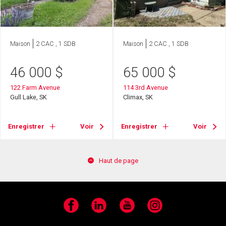
Maison
2 CAC , 1 SDB
Maison
2 CAC , 1 SDB
46 000
$
65 000
$
122 Farm Avenue
114 3rd Avenue
Gull Lake, SK
Climax, SK
Enregistrer
Voir
Enregistrer
Voir
Haut de page
Facebook
LinkedIn
YouTube
Instagram