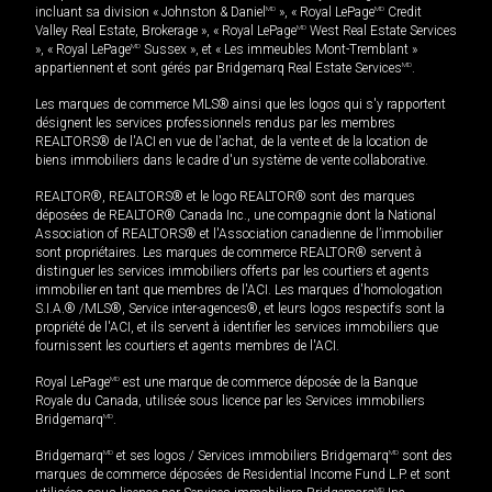
incluant sa division « Johnston & Daniel
MD
», « Royal LePage
MD
Credit
Valley Real Estate, Brokerage », « Royal LePage
MD
West Real Estate Services
», « Royal LePage
MD
Sussex », et « Les immeubles Mont-Tremblant »
appartiennent et sont gérés par Bridgemarq Real Estate Services
MD
.
Les marques de commerce MLS® ainsi que les logos qui s'y rapportent
désignent les services professionnels rendus par les membres
REALTORS® de l'ACI en vue de l'achat, de la vente et de la location de
biens immobiliers dans le cadre d'un système de vente collaborative.
REALTOR®, REALTORS® et le logo REALTOR® sont des marques
déposées de REALTOR® Canada Inc., une compagnie dont la National
Association of REALTORS® et l'Association canadienne de l’immobilier
sont propriétaires. Les marques de commerce REALTOR® servent à
distinguer les services immobiliers offerts par les courtiers et agents
immobilier en tant que membres de l'ACI. Les marques d'homologation
S.I.A.® /MLS®, Service inter-agences®, et leurs logos respectifs sont la
propriété de l'ACI, et ils servent à identifier les services immobiliers que
fournissent les courtiers et agents membres de l'ACI.
Royal LePage
MD
est une marque de commerce déposée de la Banque
Royale du Canada, utilisée sous licence par les Services immobiliers
Bridgemarq
MD
.
Bridgemarq
MD
et ses logos / Services immobiliers Bridgemarq
MD
sont des
marques de commerce déposées de Residential Income Fund L.P. et sont
MD