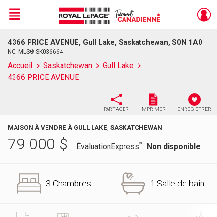
Menu
4366 PRICE AVENUE, Gull Lake, Saskatchewan, S0N 1A0
Live
En Direct
NO. MLS® SK036664
Accueil
Saskatchewan
Gull Lake
4366 PRICE AVENUE
PARTAGER
IMPRIMER
ENREGISTRER
MAISON À VENDRE À GULL LAKE, SASKATCHEWAN
79 000
$
MC
ÉvaluationExpress
:
Non disponible
3 Chambres
1 Salle de bain