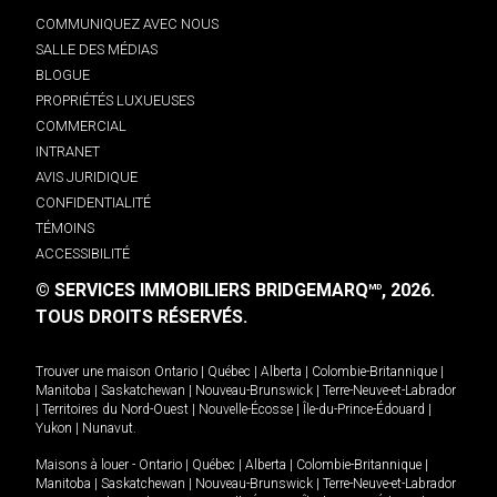
COMMUNIQUEZ AVEC NOUS
SALLE DES MÉDIAS
BLOGUE
PROPRIÉTÉS LUXUEUSES
COMMERCIAL
INTRANET
AVIS JURIDIQUE
CONFIDENTIALITÉ
TÉMOINS
ACCESSIBILITÉ
© SERVICES IMMOBILIERS BRIDGEMARQ
, 2026.
MD
TOUS DROITS RÉSERVÉS.
Trouver une maison
Ontario
|
Québec
|
Alberta
|
Colombie-Britannique
|
Manitoba
|
Saskatchewan
|
Nouveau-Brunswick
|
Terre-Neuve-et-Labrador
|
Territoires du Nord-Ouest
|
Nouvelle-Écosse
|
Île-du-Prince-Édouard
|
Yukon
|
Nunavut
.
Maisons à louer -
Ontario
|
Québec
|
Alberta
|
Colombie-Britannique
|
Manitoba
|
Saskatchewan
|
Nouveau-Brunswick
|
Terre-Neuve-et-Labrador