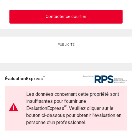
Contacter ce courtier
Demander des infos sur cette inscription
PUBLICITÉ
Prénom
et
Nom
Courriel
MC
ÉvaluationExpress
Téléphone
(Optionnel)
Les données concernant cette propriété sont
Message
insuffisantes pour fournir une
MC
ÉvaluationExpress
. Veuillez cliquer sur le
bouton ci-dessous pour obtenir l'évaluation en
personne d’un professionnel.