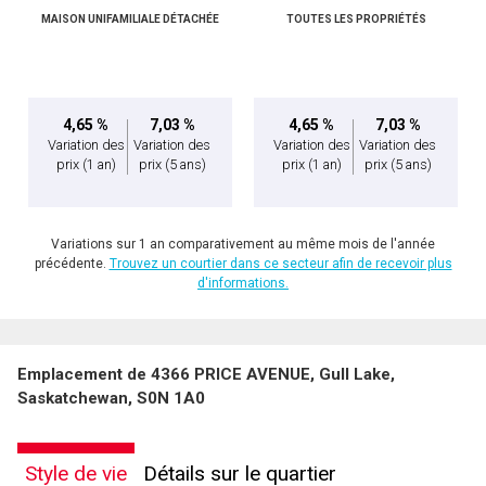
MAISON UNIFAMILIALE DÉTACHÉE
TOUTES LES PROPRIÉTÉS
4,65 %
7,03 %
4,65 %
7,03 %
Variation des
Variation des
Variation des
Variation des
prix
(1 an)
prix
(5 ans)
prix
(1 an)
prix
(5 ans)
Variations sur 1 an comparativement au même mois de l'année
précédente.
Trouvez un courtier dans ce secteur afin de recevoir plus
d'informations.
Emplacement de 4366 PRICE AVENUE, Gull Lake,
Saskatchewan, S0N 1A0
Style de vie
Détails sur le quartier