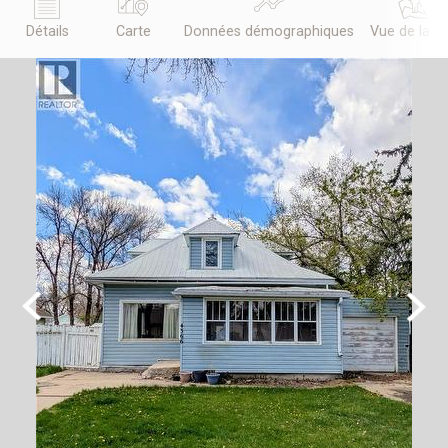
Détails
Carte
Données démographiques
Vue de la r
Previous
Next