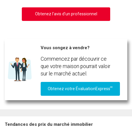
Obtenez l’avis d’un professionnel
Vous songez à vendre?
En cliquant sur le bouton « soumettre », vous consentez à nos conditions d'utilisation et
Commencez par découvrir ce
vous nous fournissez l'autorisation écrite de communiquer avec vous.
que votre maison pourrait valoir
sur le marché actuel.
MC
Obtenez votre ÉvaluationExpress
Tendances des prix du marché immobilier