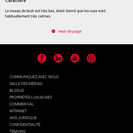
Caractère
Le niveau de bruit est très bas, étant donné que les rues sont
habituellement très calmes.
Haut de page
Facebook
LinkedIn
YouTube
Instagram
COMMUNIQUEZ AVEC NOUS
SALLE DES MÉDIAS
BLOGUE
PROPRIÉTÉS LUXUEUSES
COMMERCIAL
INTRANET
AVIS JURIDIQUE
CONFIDENTIALITÉ
TÉMOINS