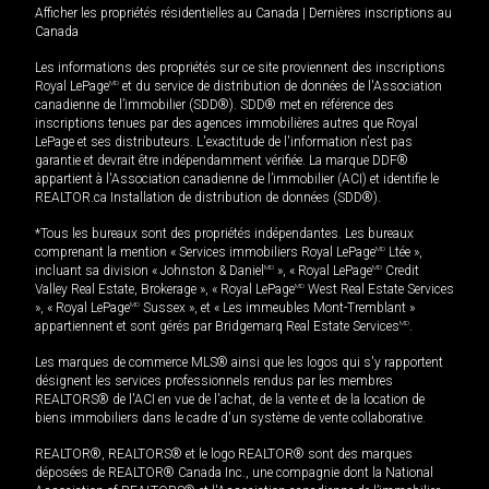
Afficher les propriétés résidentielles au Canada
|
Dernières inscriptions au
Canada
Les informations des propriétés sur ce site proviennent des inscriptions
Royal LePage
MD
et du service de distribution de données de l'Association
canadienne de l’immobilier (SDD®). SDD® met en référence des
inscriptions tenues par des agences immobilières autres que Royal
LePage et ses distributeurs. L'exactitude de l'information n'est pas
garantie et devrait être indépendamment vérifiée. La marque DDF®
appartient à l'Association canadienne de l’immobilier (ACI) et identifie le
REALTOR.ca Installation de distribution de données (SDD®).
*Tous les bureaux sont des propriétés indépendantes. Les bureaux
comprenant la mention « Services immobiliers Royal LePage
MD
Ltée »,
incluant sa division « Johnston & Daniel
MD
», « Royal LePage
MD
Credit
Valley Real Estate, Brokerage », « Royal LePage
MD
West Real Estate Services
», « Royal LePage
MD
Sussex », et « Les immeubles Mont-Tremblant »
appartiennent et sont gérés par Bridgemarq Real Estate Services
MD
.
Les marques de commerce MLS® ainsi que les logos qui s'y rapportent
désignent les services professionnels rendus par les membres
REALTORS® de l'ACI en vue de l'achat, de la vente et de la location de
biens immobiliers dans le cadre d'un système de vente collaborative.
REALTOR®, REALTORS® et le logo REALTOR® sont des marques
déposées de REALTOR® Canada Inc., une compagnie dont la National