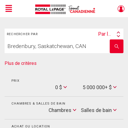
Menu
Rechercher
Live
En Direct
Par lieu
RECHERCHER PAR
Search
Trouvez
By
Entrez
votre
le
foyer
nom
de
Plus de critères
l'école
PRIX
Min
0 $
5 000 000+ $
Price
Max
Price
CHAMBRES & SALLES DE BAIN
Cham
Chambres
Salles de bain
Salles
de
bain
ACHAT OU LOCATION