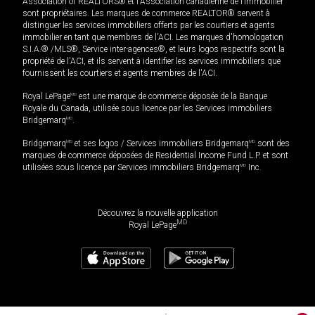
Association of REALTORS® et l'Association canadienne de l’immobilier
sont propriétaires. Les marques de commerce REALTOR® servent à
distinguer les services immobiliers offerts par les courtiers et agents
immobilier en tant que membres de l'ACI. Les marques d'homologation
S.I.A.® /MLS®, Service inter-agences®, et leurs logos respectifs sont la
propriété de l'ACI, et ils servent à identifier les services immobiliers que
fournissent les courtiers et agents membres de l'ACI.
Royal LePage
MD
est une marque de commerce déposée de la Banque
Royale du Canada, utilisée sous licence par les Services immobiliers
Bridgemarq
MD
.
Bridgemarq
MD
et ses logos / Services immobiliers Bridgemarq
MD
sont des
marques de commerce déposées de Residential Income Fund L.P. et sont
utilisées sous licence par Services immobiliers Bridgemarq
MD
Inc.
Découvrez la nouvelle application
MD
Royal LePage