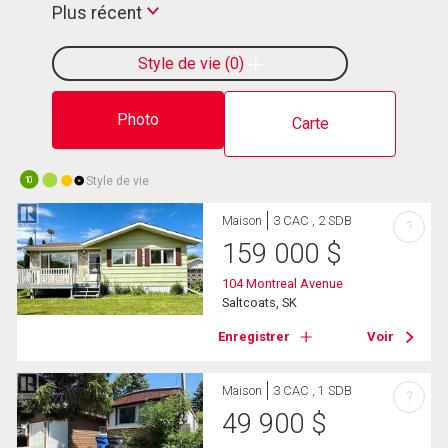
Plus récent
Style de vie
0
Photo
Carte
Style de vie
10
Maison
3 CAC , 2 SDB
?
159 000
$
104 Montreal Avenue
Saltcoats, SK
Enregistrer
Voir
Maison
3 CAC , 1 SDB
?
49 900
$