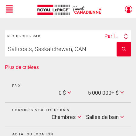
Menu
Rechercher
Live
En Direct
Par lieu
RECHERCHER PAR
Search
Trouvez
By
Entrez
votre
le
foyer
nom
de
Plus de critères
l'école
PRIX
Min
0 $
5 000 000+ $
Price
Max
Price
CHAMBRES & SALLES DE BAIN
Cham
Chambres
Salles de bain
Salles
de
bain
ACHAT OU LOCATION