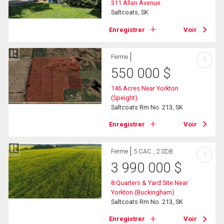
311 Allan Avenue
Saltcoats, SK
Enregistrer
Voir
Ferme
?
550 000
$
146 Acres Near Yorkton
(Speight)
Saltcoats Rm No. 213, SK
Enregistrer
Voir
Ferme
5 CAC , 2 SDB
?
3 990 000
$
8 Quarters & Yard Site Near
Yorkton (Buckingham)
Saltcoats Rm No. 213, SK
Enregistrer
Voir