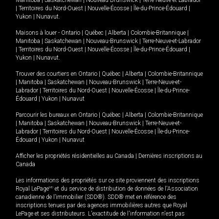
Manitoba
|
Saskatchewan
|
Nouveau-Brunswick
|
Terre-Neuve-et-Labrador
|
Territoires du Nord-Ouest
|
Nouvelle-Écosse
|
Île-du-Prince-Édouard
|
Yukon
|
Nunavut
.
Maisons à louer -
Ontario
|
Québec
|
Alberta
|
Colombie-Britannique
|
Manitoba
|
Saskatchewan
|
Nouveau-Brunswick
|
Terre-Neuve-et-Labrador
|
Territoires du Nord-Ouest
|
Nouvelle-Écosse
|
Île-du-Prince-Édouard
|
Yukon
|
Nunavut
.
Trouver des courtiers en
Ontario
|
Québec
|
Alberta
|
Colombie-Britannique
|
Manitoba
|
Saskatchewan
|
Nouveau-Brunswick
|
Terre-Neuve-et-
Labrador
|
Territoires du Nord-Ouest
|
Nouvelle-Écosse
|
Île-du-Prince-
Édouard
|
Yukon
|
Nunavut
Parcourir les bureaux en
Ontario
|
Québec
|
Alberta
|
Colombie-Britannique
|
Manitoba
|
Saskatchewan
|
Nouveau-Brunswick
|
Terre-Neuve-et-
Labrador
|
Territoires du Nord-Ouest
|
Nouvelle-Écosse
|
Île-du-Prince-
Édouard
|
Yukon
|
Nunavut
Afficher les propriétés résidentielles au Canada
|
Dernières inscriptions au
Canada
Les informations des propriétés sur ce site proviennent des inscriptions
Royal LePage
MD
et du service de distribution de données de l'Association
canadienne de l’immobilier (SDD®). SDD® met en référence des
inscriptions tenues par des agences immobilières autres que Royal
LePage et ses distributeurs. L'exactitude de l'information n'est pas