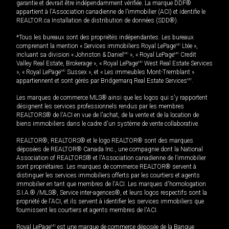
garantie et devrait être indépendamment vérifiée. La marque DDF®
appartient à l'Association canadienne de l’immobilier (ACI) et identifie le
REALTOR.ca Installation de distribution de données (SDD®).
*Tous les bureaux sont des propriétés indépendantes. Les bureaux
comprenant la mention « Services immobiliers Royal LePage
MD
Ltée »,
incluant sa division « Johnston & Daniel
MD
», « Royal LePage
MD
Credit
Valley Real Estate, Brokerage », « Royal LePage
MD
West Real Estate Services
», « Royal LePage
MD
Sussex », et « Les immeubles Mont-Tremblant »
appartiennent et sont gérés par Bridgemarq Real Estate Services
MD
.
Les marques de commerce MLS® ainsi que les logos qui s'y rapportent
désignent les services professionnels rendus par les membres
REALTORS® de l'ACI en vue de l'achat, de la vente et de la location de
biens immobiliers dans le cadre d'un système de vente collaborative.
REALTOR®, REALTORS® et le logo REALTOR® sont des marques
déposées de REALTOR® Canada Inc., une compagnie dont la National
Association of REALTORS® et l'Association canadienne de l’immobilier
sont propriétaires. Les marques de commerce REALTOR® servent à
distinguer les services immobiliers offerts par les courtiers et agents
immobilier en tant que membres de l'ACI. Les marques d'homologation
S.I.A.® /MLS®, Service inter-agences®, et leurs logos respectifs sont la
propriété de l'ACI, et ils servent à identifier les services immobiliers que
fournissent les courtiers et agents membres de l'ACI.
Royal LePage
MD
est une marque de commerce déposée de la Banque