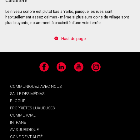
Caractère
Le niveau sonore est plutôt bas à Yarbo, puisque les rues sont
habituellement assez calmes - même si plusieurs coins du village sont
plus bruyants, notamment à proximité d'une voie ferrée.
Haut de page
Facebook
LinkedIn
YouTube
Instagram
COMMUNIQUEZ AVEC NOUS
SALLE DES MÉDIAS
BLOGUE
PROPRIÉTÉS LUXUEUSES
COMMERCIAL
INTRANET
AVIS JURIDIQUE
CONFIDENTIALITÉ