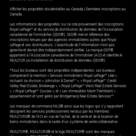
Afficher les propriétés résidentielles au Canada
|
Dernières inscriptions au
Canada
Les informations des propriétés sur ce site proviennent des inscriptions
Royal LePage
MD
et du service de distribution de données de l'Association
canadienne de l’immobilier (SDD®). SDD® met en référence des
inscriptions tenues par des agences immobilières autres que Royal
LePage et ses distributeurs. L'exactitude de l'information n'est pas
garantie et devrait être indépendamment vérifiée. La marque DDF®
appartient à l'Association canadienne de l’immobilier (ACI) et identifie le
REALTOR.ca Installation de distribution de données (SDD®).
*Tous les bureaux sont des propriétés indépendantes. Les bureaux
comprenant la mention « Services immobiliers Royal LePage
MD
Ltée »,
incluant sa division « Johnston & Daniel
MD
», « Royal LePage
MD
Credit
Valley Real Estate, Brokerage », « Royal LePage
MD
West Real Estate Services
», « Royal LePage
MD
Sussex », et « Les immeubles Mont-Tremblant »
appartiennent et sont gérés par Bridgemarq Real Estate Services
MD
.
Les marques de commerce MLS® ainsi que les logos qui s'y rapportent
désignent les services professionnels rendus par les membres
REALTORS® de l'ACI en vue de l'achat, de la vente et de la location de
biens immobiliers dans le cadre d'un système de vente collaborative.
REALTOR®, REALTORS® et le logo REALTOR® sont des marques