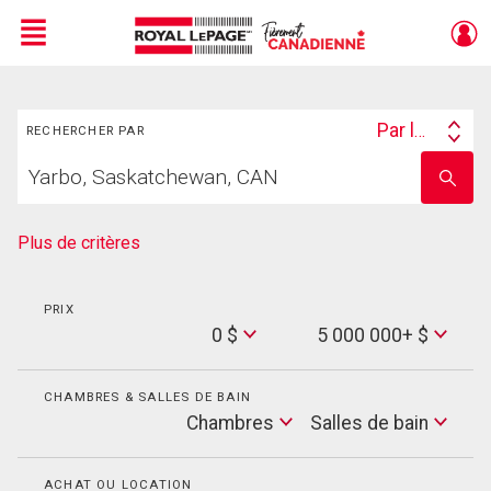
Menu
Rechercher
Live
En Direct
Par lieu
RECHERCHER PAR
Search
Trouvez
By
Entrez
votre
le
foyer
nom
de
Plus de critères
l'école
PRIX
Min
0 $
5 000 000+ $
Price
Max
Price
CHAMBRES & SALLES DE BAIN
Cham
Chambres
Salles de bain
Salles
de
bain
ACHAT OU LOCATION