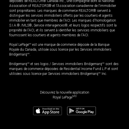
déposées de REALTOR® Canada Inc., une compagnie dont la National
Association of REALTORS® et l'Association canadienne de l’immobilier
sont propriétaires. Les marques de commerce REALTOR® servent à
distinguer les services immobiliers offerts par les courtiers et agents
immobilier en tant que membres de l'ACI. Les marques d'homologation
S.I.A.® /MLS®, Service inter-agences®, et leurs logos respectifs sont la
propriété de l'ACI, et ils servent à identifier les services immobiliers que
fournissent les courtiers et agents membres de l'ACI.
Royal LePage
MD
est une marque de commerce déposée de la Banque
Royale du Canada, utilisée sous licence par les Services immobiliers
Bridgemarq
MD
.
Bridgemarq
MD
et ses logos / Services immobiliers Bridgemarq
MD
sont des
marques de commerce déposées de Residential Income Fund L.P. et sont
utilisées sous licence par Services immobiliers Bridgemarq
MD
Inc.
Découvrez la nouvelle application
MD
Royal LePage