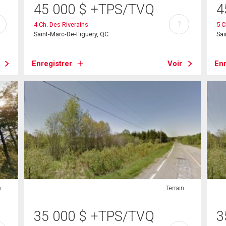
45 000
$
+TPS/TVQ
4
?
4 Ch. Des Riverains
5 C
Saint-Marc-De-Figuery, QC
Sai
Enregistrer
Voir
Enr
n
Terrain
35 000
$
+TPS/TVQ
3