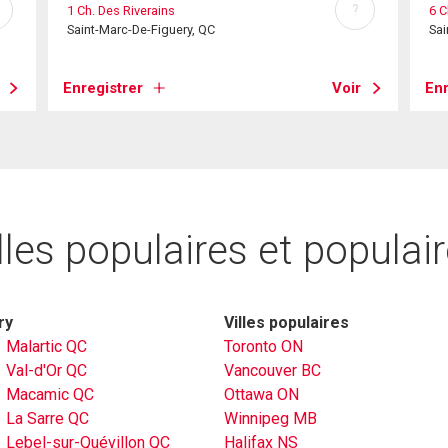
?
1 Ch. Des Riverains
6 C
Saint-Marc-De-Figuery, QC
Sai
Enregistrer
Voir
Enr
lles populaires et populai
ry
Villes populaires
Malartic QC
Toronto ON
Val-d'Or QC
Vancouver BC
Macamic QC
Ottawa ON
La Sarre QC
Winnipeg MB
Lebel-sur-Quévillon QC
Halifax NS