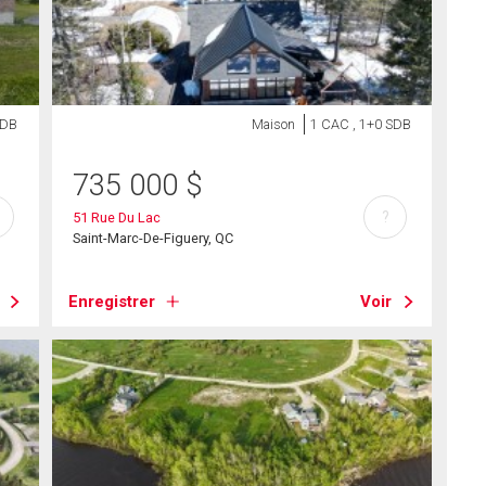
SDB
Maison
1 CAC , 1+0 SDB
735 000
$
?
51 Rue Du Lac
Saint-Marc-De-Figuery, QC
Enregistrer
Voir