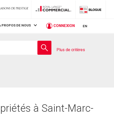
À PROPOS DE NOUS
CONNEXION
EN
Entrez
le
Plus de critères
nom
de
l'école
priétés à Saint-Marc-