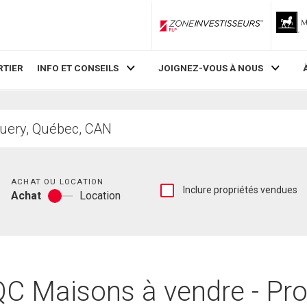
ZoneInvestisseurs RLP
RTIER
INFO ET CONSEILS
JOIGNEZ-VOUS À NOUS
Chambres
ACHAT OU LOCATION
Afficher
Inclure propriétés vendues
Achat
Location
les
Achat
inscriptions
ou
vendues
location
et
les
historiques
d'inscriptions
QC Maisons à vendre - Pro