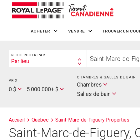
ACHETER
VENDRE
TROUVER UN COU
Live
En Direct
Rechercher
Trouvez
RECHERCHER PAR
votre
Par lieu
Search
foyer
By
CHAMBRES & SALLES DE BAIN
PRIX
Min
Salles
Chambres
Price
Max
0 $
5 000 000+ $
de
Salles de bain
Price
bain
Accueil
Québec
Saint-Marc-de-Figuery Properties
Saint-Marc-de-Figuery, 