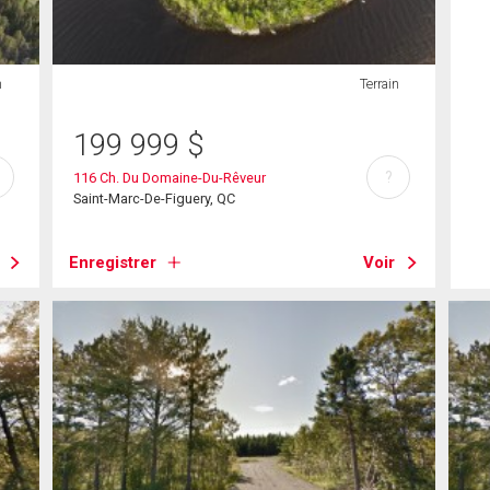
n
Terrain
199 999
$
?
116 Ch. Du Domaine-Du-Rêveur
Saint-Marc-De-Figuery, QC
Enregistrer
Voir