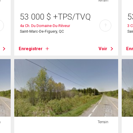
n
Terrain
53 000
$
+TPS/TVQ
5
?
4a Ch. Du Domaine-Du-Rêveur
3 C
Saint-Marc-De-Figuery, QC
Sai
Enregistrer
Voir
Enr
n
Terrain