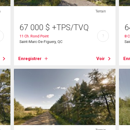
n
Terrain
67 000
$
+TPS/TVQ
6
?
11 Ch. Rond Point
8 C
Saint-Marc-De-Figuery, QC
Sai
Enregistrer
Voir
Enr