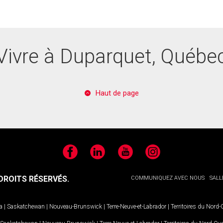
Vivre à Duparquet, Québe
Haut de page
Facebook
LinkedIn
YouTube
Instagram
ROITS RÉSERVÉS.
COMMUNIQUEZ AVEC NOUS
SALL
a
|
Saskatchewan
|
Nouveau-Brunswick
|
Terre-Neuve-et-Labrador
|
Territoires du Nord