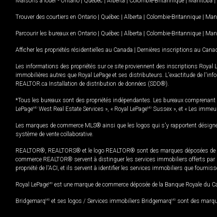
Maisons à louer -
Ontario
|
Québec
|
Alberta
|
Colombie-Britannique
|
Manitoba
|
Trouver des courtiers en
Ontario
|
Québec
|
Alberta
|
Colombie-Britannique
|
Man
Parcourir les bureaux en
Ontario
|
Québec
|
Alberta
|
Colombie-Britannique
|
Man
Afficher les propriétés résidentielles au Canada
|
Dernières inscriptions au Cana
Les informations des propriétés sur ce site proviennent des inscriptions Royal 
immobilières autres que Royal LePage et ses distributeurs. L'exactitude de l'info
REALTOR.ca Installation de distribution de données (SDD®).
*Tous les bureaux sont des propriétés indépendantes. Les bureaux comprenant 
LePage
MD
West Real Estate Services », « Royal LePage
MD
Sussex », et « Les immeu
Les marques de commerce MLS® ainsi que les logos qui s'y rapportent désignent
système de vente collaborative.
REALTOR®, REALTORS® et le logo REALTOR® sont des marques déposées de REAL
commerce REALTOR® servent à distinguer les services immobiliers offerts par le
propriété de l'ACI, et ils servent à identifier les services immobiliers que fourni
Royal LePage
MD
est une marque de commerce déposée de la Banque Royale du Cana
Bridgemarq
MD
et ses logos / Services immobiliers Bridgemarq
MD
sont des marque