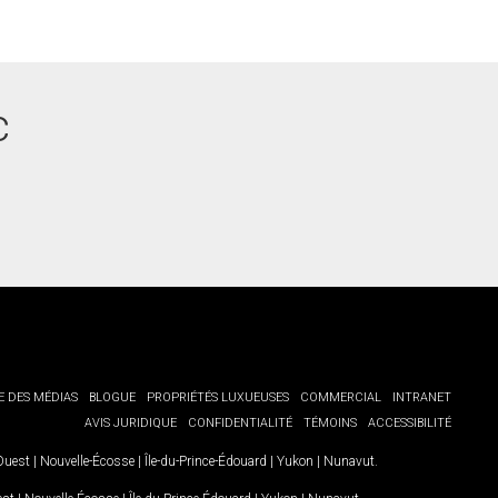
c
E DES MÉDIAS
BLOGUE
PROPRIÉTÉS LUXUEUSES
COMMERCIAL
INTRANET
AVIS JURIDIQUE
CONFIDENTIALITÉ
TÉMOINS
ACCESSIBILITÉ
-Ouest
|
Nouvelle-Écosse
|
Île-du-Prince-Édouard
|
Yukon
|
Nunavut
.