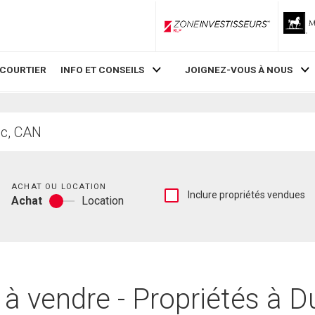
ZoneInvestisseurs RLP
 COURTIER
INFO ET CONSEILS
JOIGNEZ-VOUS À NOUS
Chambres
ACHAT OU LOCATION
Afficher
Inclure propriétés vendues
Achat
Location
les
Achat
inscriptions
ou
vendues
location
et
les
historiques
d'inscriptions
à vendre - Propriétés à 