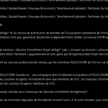
Saskatchewan
|
Nouveau-Brunswick
|
Terre-Neuve-et-Labrador
|
Territoires du Nord-Ou
itoba
|
Saskatchewan
|
Nouveau-Brunswick
|
Terre-Neuve-et-Labrador
|
Territoires du 
itoba
|
Saskatchewan
|
Nouveau-Brunswick
|
Terre-Neuve-et-Labrador
|
Territoires du 
da
LePage
MD
et du service de distribution de données de l'Association canadienne de l’im
rmation n'est pas garantie et devrait être indépendamment vérifiée. La marque DDF® appa
la mention « Services immobiliers Royal LePage
MD
Ltée », incluant sa division « Johnst
bles Mont-Tremblant » appartiennent et sont gérés par Bridgemarq Real Estate Servic
 les services professionnels rendus par les membres REALTORS® de l'ACI en vue de l'a
TOR® Canada Inc., une compagnie dont la National Association of REALTORS® et l'
s courtiers et agents immobilier en tant que membres de l'ACI. Les marques d'homolog
ssent les courtiers et agents membres de l'ACI.
da, utilisée sous licence par les Services immobiliers Bridgemarq
MD
.
s de commerce déposées de Residential Income Fund L.P. et sont utilisées sous lice