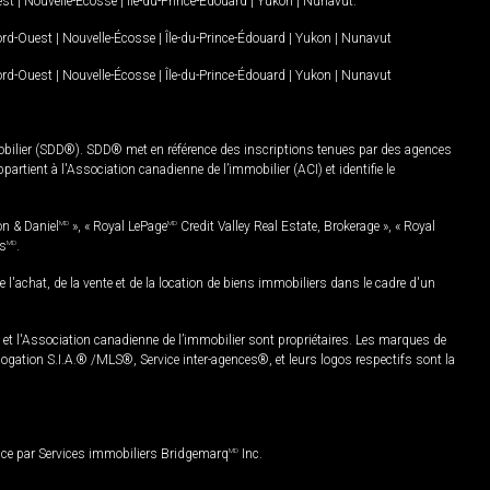
est
|
Nouvelle-Écosse
|
Île-du-Prince-Édouard
|
Yukon
|
Nunavut
.
Nord-Ouest
|
Nouvelle-Écosse
|
Île-du-Prince-Édouard
|
Yukon
|
Nunavut
Nord-Ouest
|
Nouvelle-Écosse
|
Île-du-Prince-Édouard
|
Yukon
|
Nunavut
mobilier (SDD®). SDD® met en référence des inscriptions tenues par des agences
rtient à l'Association canadienne de l’immobilier (ACI) et identifie le
on & Daniel
MD
», « Royal LePage
MD
Credit Valley Real Estate, Brokerage », « Royal
es
MD
.
chat, de la vente et de la location de biens immobiliers dans le cadre d'un
Association canadienne de l’immobilier sont propriétaires. Les marques de
ation S.I.A.® /MLS®, Service inter-agences®, et leurs logos respectifs sont la
nce par Services immobiliers Bridgemarq
MD
Inc.