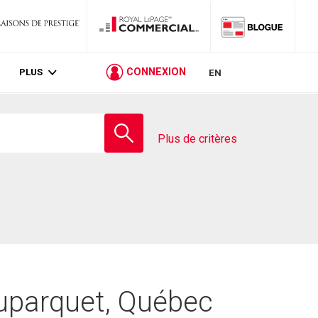
PLUS
CONNEXION
EN
Entrez
le
Plus de critères
nom
de
l'école
Duparquet, Québec