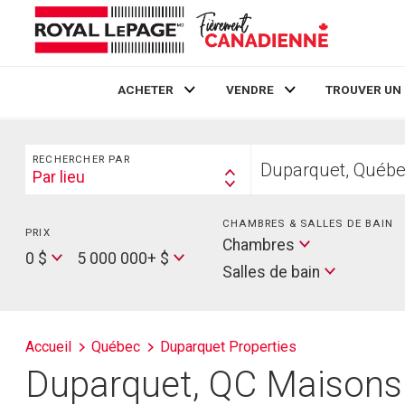
ACHETER
VENDRE
TROUVER UN
Live
En Direct
Rechercher
Trouvez
RECHERCHER PAR
votre
Par lieu
Search
foyer
By
CHAMBRES & SALLES DE BAIN
PRIX
Min
Salles
Chambres
Price
Max
0 $
5 000 000+ $
de
Salles de bain
Price
bain
Accueil
Québec
Duparquet Properties
Duparquet, QC Maisons 