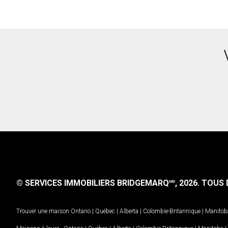
© SERVICES IMMOBILIERS BRIDGEMARQ
, 2026.
TOUS D
MD
Trouver une maison
Ontario
|
Québec
|
Alberta
|
Colombie-Britannique
|
Manitob