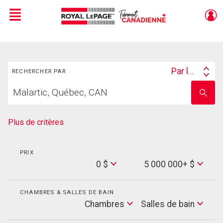
Menu
Live
En Direct
Rechercher
Par lieu
RECHERCHER PAR
Search
Trouvez
By
Entrez
votre
le
foyer
nom
de
Plus de critères
l'école
PRIX
Min
0 $
5 000 000+ $
Price
Max
Price
CHAMBRES & SALLES DE BAIN
Cham
Chambres
Salles de bain
Salles
de