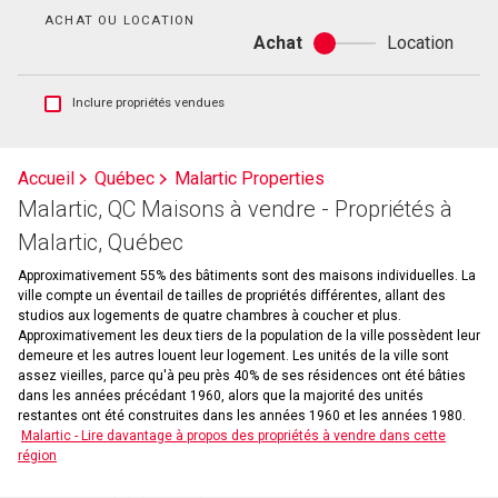
bain
ACHAT OU LOCATION
Achat
Location
Achat
ou
location
Afficher
Inclure propriétés vendues
les
inscriptions
vendues
Accueil
Québec
Malartic Properties
et
Malartic, QC Maisons à vendre - Propriétés à
les
historiques
Malartic, Québec
d'inscriptions
Approximativement 55% des bâtiments sont des maisons individuelles. La
ville compte un éventail de tailles de propriétés différentes, allant des
studios aux logements de quatre chambres à coucher et plus.
Approximativement les deux tiers de la population de la ville possèdent leur
demeure et les autres louent leur logement. Les unités de la ville sont
assez vieilles, parce qu'à peu près 40% de ses résidences ont été bâties
dans les années précédant 1960, alors que la majorité des unités
restantes ont été construites dans les années 1960 et les années 1980.
Malartic - Lire davantage à propos des propriétés à vendre dans cette
région