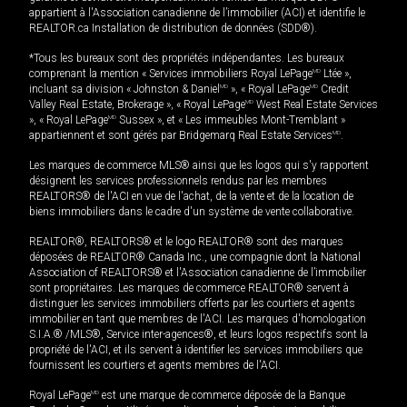
appartient à l'Association canadienne de l’immobilier (ACI) et identifie le
REALTOR.ca Installation de distribution de données (SDD®).
*Tous les bureaux sont des propriétés indépendantes. Les bureaux
comprenant la mention « Services immobiliers Royal LePage
MD
Ltée »,
incluant sa division « Johnston & Daniel
MD
», « Royal LePage
MD
Credit
Valley Real Estate, Brokerage », « Royal LePage
MD
West Real Estate Services
», « Royal LePage
MD
Sussex », et « Les immeubles Mont-Tremblant »
appartiennent et sont gérés par Bridgemarq Real Estate Services
MD
.
Les marques de commerce MLS® ainsi que les logos qui s'y rapportent
désignent les services professionnels rendus par les membres
REALTORS® de l'ACI en vue de l'achat, de la vente et de la location de
biens immobiliers dans le cadre d'un système de vente collaborative.
REALTOR®, REALTORS® et le logo REALTOR® sont des marques
déposées de REALTOR® Canada Inc., une compagnie dont la National
Association of REALTORS® et l'Association canadienne de l’immobilier
sont propriétaires. Les marques de commerce REALTOR® servent à
distinguer les services immobiliers offerts par les courtiers et agents
immobilier en tant que membres de l'ACI. Les marques d'homologation
S.I.A.® /MLS®, Service inter-agences®, et leurs logos respectifs sont la
propriété de l'ACI, et ils servent à identifier les services immobiliers que
fournissent les courtiers et agents membres de l'ACI.
Royal LePage
MD
est une marque de commerce déposée de la Banque