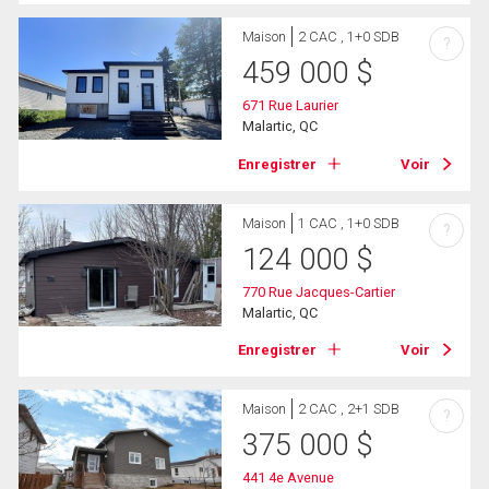
Maison
2 CAC , 1+0 SDB
?
459 000
$
671 Rue Laurier
Malartic, QC
Enregistrer
Voir
Maison
1 CAC , 1+0 SDB
?
124 000
$
770 Rue Jacques-Cartier
Malartic, QC
Enregistrer
Voir
Maison
2 CAC , 2+1 SDB
?
375 000
$
441 4e Avenue