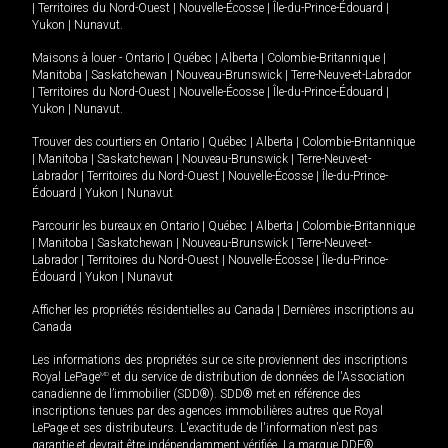
|
Territoires du Nord-Ouest
|
Nouvelle-Écosse
|
Île-du-Prince-Édouard
|
Yukon
|
Nunavut
.
Maisons à louer -
Ontario
|
Québec
|
Alberta
|
Colombie-Britannique
|
Manitoba
|
Saskatchewan
|
Nouveau-Brunswick
|
Terre-Neuve-et-Labrador
|
Territoires du Nord-Ouest
|
Nouvelle-Écosse
|
Île-du-Prince-Édouard
|
Yukon
|
Nunavut
.
Trouver des courtiers en
Ontario
|
Québec
|
Alberta
|
Colombie-Britannique
|
Manitoba
|
Saskatchewan
|
Nouveau-Brunswick
|
Terre-Neuve-et-
Labrador
|
Territoires du Nord-Ouest
|
Nouvelle-Écosse
|
Île-du-Prince-
Édouard
|
Yukon
|
Nunavut
Parcourir les bureaux en
Ontario
|
Québec
|
Alberta
|
Colombie-Britannique
|
Manitoba
|
Saskatchewan
|
Nouveau-Brunswick
|
Terre-Neuve-et-
Labrador
|
Territoires du Nord-Ouest
|
Nouvelle-Écosse
|
Île-du-Prince-
Édouard
|
Yukon
|
Nunavut
Afficher les propriétés résidentielles au Canada
|
Dernières inscriptions au
Canada
Les informations des propriétés sur ce site proviennent des inscriptions
Royal LePage
MD
et du service de distribution de données de l'Association
canadienne de l’immobilier (SDD®). SDD® met en référence des
inscriptions tenues par des agences immobilières autres que Royal
LePage et ses distributeurs. L'exactitude de l'information n'est pas
garantie et devrait être indépendamment vérifiée. La marque DDF®