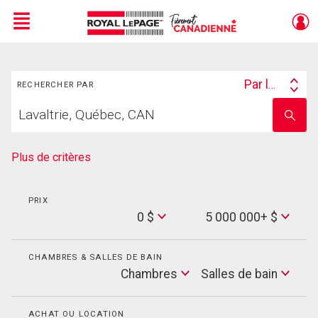
Menu
Rechercher
Live
En Direct
Par lieu
RECHERCHER PAR
Search
Trouvez
By
Entrez
votre
le
foyer
nom
de
Plus de critères
l'école
PRIX
Min
0 $
5 000 000+ $
Price
Max
Price
CHAMBRES & SALLES DE BAIN
Cham
Chambres
Salles de bain
Salles
de
bain
ACHAT OU LOCATION