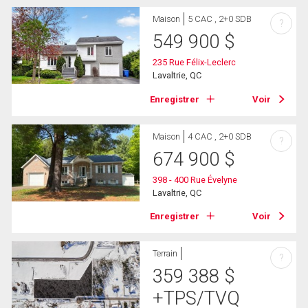
Maison
5 CAC , 2+0 SDB
?
549 900
$
235 Rue Félix-Leclerc
Lavaltrie, QC
Enregistrer
Voir
Maison
4 CAC , 2+0 SDB
?
674 900
$
398 - 400 Rue Évelyne
Lavaltrie, QC
Enregistrer
Voir
Terrain
?
359 388
$
+TPS/TVQ