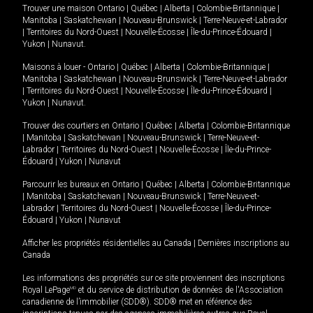
Trouver une maison
Ontario
|
Québec
|
Alberta
|
Colombie-Britannique
|
Manitoba
|
Saskatchewan
|
Nouveau-Brunswick
|
Terre-Neuve-et-Labrador
|
Territoires du Nord-Ouest
|
Nouvelle-Écosse
|
Île-du-Prince-Édouard
|
Yukon
|
Nunavut
.
Maisons à louer -
Ontario
|
Québec
|
Alberta
|
Colombie-Britannique
|
Manitoba
|
Saskatchewan
|
Nouveau-Brunswick
|
Terre-Neuve-et-Labrador
|
Territoires du Nord-Ouest
|
Nouvelle-Écosse
|
Île-du-Prince-Édouard
|
Yukon
|
Nunavut
.
Trouver des courtiers en
Ontario
|
Québec
|
Alberta
|
Colombie-Britannique
|
Manitoba
|
Saskatchewan
|
Nouveau-Brunswick
|
Terre-Neuve-et-
Labrador
|
Territoires du Nord-Ouest
|
Nouvelle-Écosse
|
Île-du-Prince-
Édouard
|
Yukon
|
Nunavut
Parcourir les bureaux en
Ontario
|
Québec
|
Alberta
|
Colombie-Britannique
|
Manitoba
|
Saskatchewan
|
Nouveau-Brunswick
|
Terre-Neuve-et-
Labrador
|
Territoires du Nord-Ouest
|
Nouvelle-Écosse
|
Île-du-Prince-
Édouard
|
Yukon
|
Nunavut
Afficher les propriétés résidentielles au Canada
|
Dernières inscriptions au
Canada
Les informations des propriétés sur ce site proviennent des inscriptions
Royal LePage
MD
et du service de distribution de données de l'Association
canadienne de l’immobilier (SDD®). SDD® met en référence des