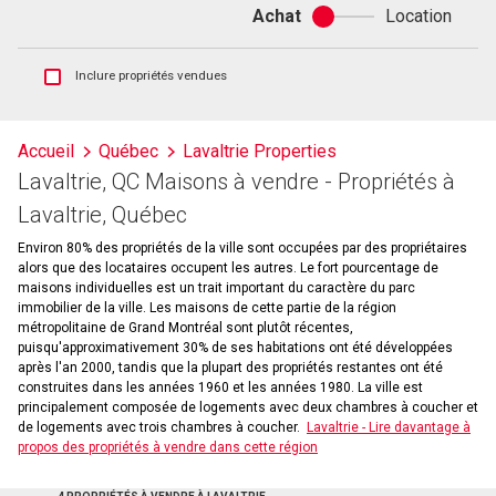
Achat
Location
Achat
ou
location
Afficher
Inclure propriétés vendues
les
inscriptions
vendues
Accueil
Québec
Lavaltrie Properties
et
Lavaltrie, QC Maisons à vendre - Propriétés à
les
historiques
Lavaltrie, Québec
d'inscriptions
Environ 80% des propriétés de la ville sont occupées par des propriétaires
alors que des locataires occupent les autres. Le fort pourcentage de
maisons individuelles est un trait important du caractère du parc
immobilier de la ville. Les maisons de cette partie de la région
métropolitaine de Grand Montréal sont plutôt récentes,
puisqu'approximativement 30% de ses habitations ont été développées
après l'an 2000, tandis que la plupart des propriétés restantes ont été
construites dans les années 1960 et les années 1980. La ville est
principalement composée de logements avec deux chambres à coucher et
de logements avec trois chambres à coucher.
Lavaltrie - Lire davantage à
propos des propriétés à vendre dans cette région