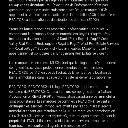
inscriptions tenues par des agences immobilières autres que Royal
LePage et ses distributeurs. L'exactitude de l'information n'est pas
garantie et devrait être indépendamment vérifiée. La marque DDF®
appartient à l'Association canadienne de l’immobilier (ACI) et identifie le
REALTOR.ca Installation de distribution de données (SDD®).
*Tous les bureaux sont des propriétés indépendantes. Les bureaux
comprenant la mention « Services immobiliers Royal LePage
MD
Ltée »,
incluant sa division « Johnston & Daniel
MD
», « Royal LePage
MD
Credit
Valley Real Estate, Brokerage », « Royal LePage
MD
West Real Estate Services
», « Royal LePage
MD
Sussex », et « Les immeubles Mont-Tremblant »
appartiennent et sont gérés par Bridgemarq Real Estate Services
MD
.
Les marques de commerce MLS® ainsi que les logos qui s'y rapportent
désignent les services professionnels rendus par les membres
REALTORS® de l'ACI en vue de l'achat, de la vente et de la location de
biens immobiliers dans le cadre d'un système de vente collaborative.
REALTOR®, REALTORS® et le logo REALTOR® sont des marques
déposées de REALTOR® Canada Inc., une compagnie dont la National
Association of REALTORS® et l'Association canadienne de l’immobilier
sont propriétaires. Les marques de commerce REALTOR® servent à
distinguer les services immobiliers offerts par les courtiers et agents
immobilier en tant que membres de l'ACI. Les marques d'homologation
S.I.A.® /MLS®, Service inter-agences®, et leurs logos respectifs sont la
propriété de l'ACI, et ils servent à identifier les services immobiliers que
fournissent les courtiers et agents membres de l'ACI.