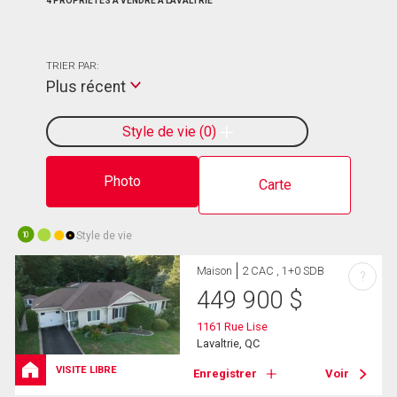
4 PROPRIÉTÉS À VENDRE À LAVALTRIE
TRIER PAR:
Plus récent
Style de vie
0
Photo
Carte
Style de vie
10
Maison
2 CAC , 1+0 SDB
?
449 900
$
1161 Rue Lise
Lavaltrie, QC
VISITE LIBRE
Enregistrer
Voir