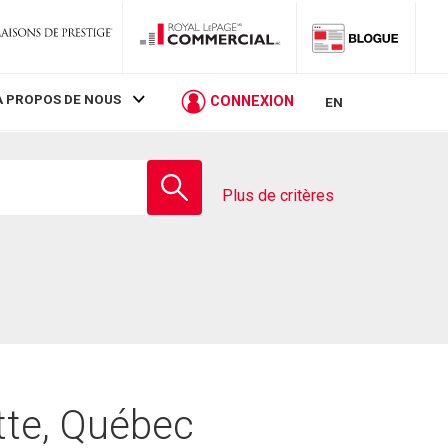
À PROPOS DE NOUS
CONNEXION
EN
Entrez
le
Plus de critères
nom
de
l'école
ette, Québec