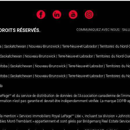
Facebook
LinkedIn
YouTube
Instagram
ROITS RÉSERVÉS.
COMMUNIQUEZ AVEC NOUS
SALL
a
|
Saskatchewan
|
Nouveau-Brunswick
|
Terre-Neuve-et-Labrador
|
Territoires du Nord
Saskatchewan
|
Nouveau-Brunswick
|
Terre-Neuve-et-Labrador
|
Territoires du Nord-Ou
itoba
|
Saskatchewan
|
Nouveau-Brunswick
|
Terre-Neuve-et-Labrador
|
Territoires du 
itoba
|
Saskatchewan
|
Nouveau-Brunswick
|
Terre-Neuve-et-Labrador
|
Territoires du 
da
LePage
MD
et du service de distribution de données de l'Association canadienne de l’im
rmation n'est pas garantie et devrait être indépendamment vérifiée. La marque DDF® appa
la mention « Services immobiliers Royal LePage
MD
Ltée », incluant sa division « Johnst
bles Mont-Tremblant » appartiennent et sont gérés par Bridgemarq Real Estate Servic