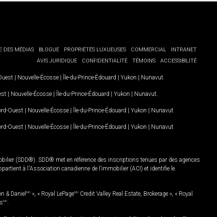
E DES MÉDIAS
BLOGUE
PROPRIÉTÉS LUXUEUSES
COMMERCIAL
INTRANET
AVIS JURIDIQUE
CONFIDENTIALITÉ
TÉMOINS
ACCESSIBILITÉ
-Ouest
|
Nouvelle-Écosse
|
Île-du-Prince-Édouard
|
Yukon
|
Nunavut
.
est
|
Nouvelle-Écosse
|
Île-du-Prince-Édouard
|
Yukon
|
Nunavut
.
Nord-Ouest
|
Nouvelle-Écosse
|
Île-du-Prince-Édouard
|
Yukon
|
Nunavut
Nord-Ouest
|
Nouvelle-Écosse
|
Île-du-Prince-Édouard
|
Yukon
|
Nunavut
mobilier (SDD®). SDD® met en référence des inscriptions tenues par des agences
rtient à l'Association canadienne de l’immobilier (ACI) et identifie le
on & Daniel
MD
», « Royal LePage
MD
Credit Valley Real Estate, Brokerage », « Royal
es
MD
.