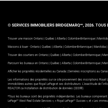
© SERVICES IMMOBILIERS BRIDGEMARQ
, 2026.
TOUS D
MD
Trouver une maison
Ontario
|
Québec
|
Alberta
|
Colombie-Britannique
|
Manitob
Maisons à louer -
Ontario
|
Québec
|
Alberta
|
Colombie-Britannique
|
Manitoba
|
Trouver des courtiers en
Ontario
|
Québec
|
Alberta
|
Colombie-Britannique
|
Man
Parcourir les bureaux en
Ontario
|
Québec
|
Alberta
|
Colombie-Britannique
|
Man
Afficher les propriétés résidentielles au Canada
|
Dernières inscriptions au Cana
Les informations des propriétés sur ce site proviennent des inscriptions Royal 
immobilières autres que Royal LePage et ses distributeurs. L'exactitude de l'info
REALTOR.ca Installation de distribution de données (SDD®).
*Tous les bureaux sont des propriétés indépendantes. Les bureaux comprenant 
LePage
MD
West Real Estate Services », « Royal LePage
MD
Sussex », et « Les immeu