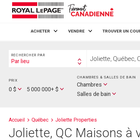
ACHETER
VENDRE
TROUVER UN COU
Live
En Direct
Rechercher
Trouvez
RECHERCHER PAR
votre
Par lieu
Search
foyer
By
CHAMBRES & SALLES DE BAIN
PRIX
Min
Salles
Chambres
Price
Max
0 $
5 000 000+ $
de
Salles de bain
Price
bain
Accueil
Québec
Joliette Properties
Joliette, QC Maisons à v