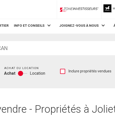
ZoneInvestisseurs RLP
RTIER
INFO ET CONSEILS
JOIGNEZ-VOUS À NOUS
Chambres
ACHAT OU LOCATION
Afficher
Inclure propriétés vendues
Achat
Location
les
Achat
inscriptions
ou
vendues
location
et
les
historiques
d'inscriptions
endre - Propriétés à Joli