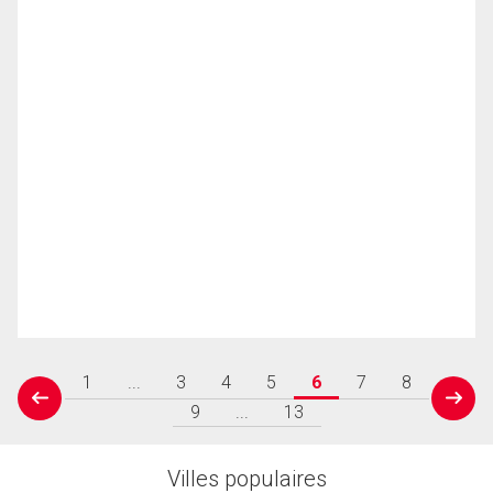
1
...
3
4
5
6
7
8
prev
next
9
...
13
Villes populaires