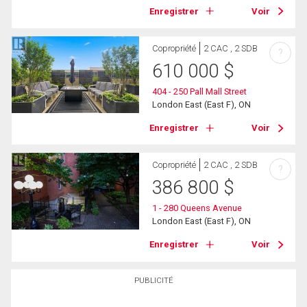
Enregistrer
Voir
Copropriété
2 CAC , 2 SDB
?
610 000
$
404 - 250 Pall Mall Street
London East (East F), ON
Enregistrer
Voir
Copropriété
2 CAC , 2 SDB
?
386 800
$
1 - 280 Queens Avenue
London East (East F), ON
Enregistrer
Voir
PUBLICITÉ