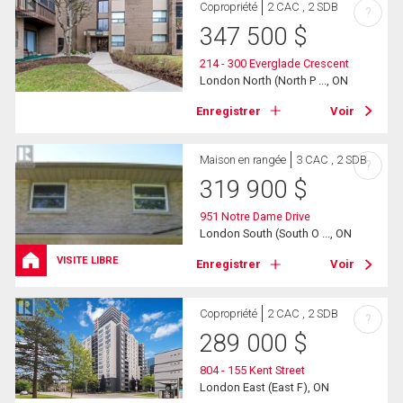
Copropriété
2 CAC , 2 SDB
?
347 500
$
214 - 300 Everglade Crescent
London North (North P ..., ON
Enregistrer
Voir
Maison en rangée
3 CAC , 2 SDB
?
319 900
$
951 Notre Dame Drive
London South (South O ..., ON
VISITE LIBRE
Enregistrer
Voir
Copropriété
2 CAC , 2 SDB
?
289 000
$
804 - 155 Kent Street
London East (East F), ON