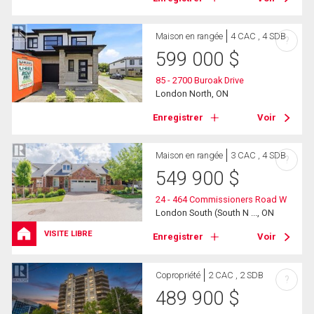
Maison en rangée
4 CAC , 4 SDB
?
599 000
$
85 - 2700 Buroak Drive
London North, ON
Enregistrer
Voir
Maison en rangée
3 CAC , 4 SDB
?
549 900
$
24 - 464 Commissioners Road W
London South (South N ..., ON
VISITE LIBRE
Enregistrer
Voir
Copropriété
2 CAC , 2 SDB
?
489 900
$