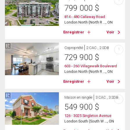
?
799 000
$
814 - 480 Callaway Road
London North (North R ..., ON
Enregistrer
Voir
Copropriété
2 CAC , 2 SDB
?
729 900
$
603 - 260 Villagewalk Boulevard
London North (North R ..., ON
Enregistrer
Voir
Maison en rangée
3 CAC , 3 SDB
?
549 900
$
126 - 3025 Singleton Avenue
London South (South W ..., ON