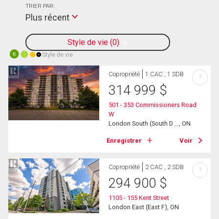
TRIER PAR:
Plus récent
Style de vie
0
Style de vie
10
Copropriété
1 CAC , 1 SDB
?
314 999
$
501 - 353 Commissioners Road
W
London South (South D ..., ON
Enregistrer
Voir
Copropriété
2 CAC , 2 SDB
?
294 900
$
1105 - 155 Kent Street
London East (East F), ON