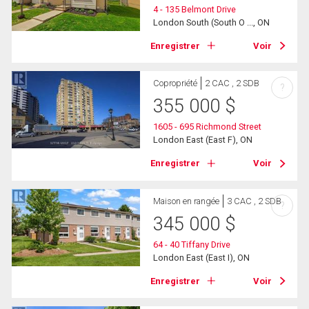
4 - 135 Belmont Drive
London South (South O ..., ON
Enregistrer
Voir
Copropriété
2 CAC , 2 SDB
?
355 000
$
1605 - 695 Richmond Street
London East (East F), ON
Enregistrer
Voir
Maison en rangée
3 CAC , 2 SDB
?
345 000
$
64 - 40 Tiffany Drive
London East (East I), ON
Enregistrer
Voir