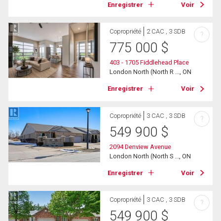
Enregistrer
Voir
Copropriété
2 CAC , 3 SDB
?
775 000
$
403 - 1705 Fiddlehead Place
London North (North R ..., ON
Enregistrer
Voir
Copropriété
3 CAC , 3 SDB
?
549 900
$
2094 Denview Avenue
London North (North S ..., ON
Enregistrer
Voir
Copropriété
3 CAC , 3 SDB
?
549 900
$