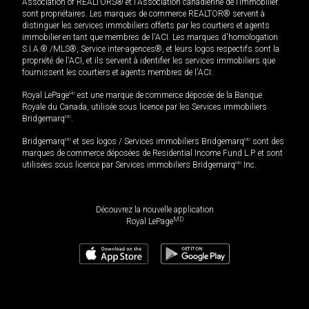
Association of REALTORS® et l'Association canadienne de l’immobilier
sont propriétaires. Les marques de commerce REALTOR® servent à
distinguer les services immobiliers offerts par les courtiers et agents
immobilier en tant que membres de l'ACI. Les marques d'homologation
S.I.A.® /MLS®, Service inter-agences®, et leurs logos respectifs sont la
propriété de l'ACI, et ils servent à identifier les services immobiliers que
fournissent les courtiers et agents membres de l'ACI.
Royal LePage
MD
est une marque de commerce déposée de la Banque
Royale du Canada, utilisée sous licence par les Services immobiliers
Bridgemarq
MD
.
Bridgemarq
MD
et ses logos / Services immobiliers Bridgemarq
MD
sont des
marques de commerce déposées de Residential Income Fund L.P. et sont
utilisées sous licence par Services immobiliers Bridgemarq
MD
Inc.
Découvrez la nouvelle application
MD
Royal LePage