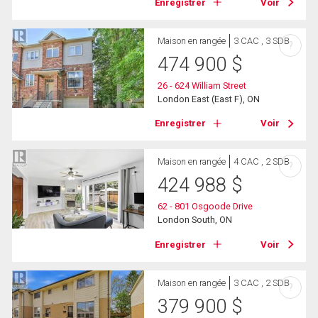
Enregistrer
Voir
Maison en rangée
3 CAC , 3 SDB
?
474 900
$
26 - 624 William Street
London East (East F), ON
Enregistrer
Voir
Maison en rangée
4 CAC , 2 SDB
?
424 988
$
62 - 801 Osgoode Drive
London South, ON
Enregistrer
Voir
Maison en rangée
3 CAC , 2 SDB
?
379 900
$