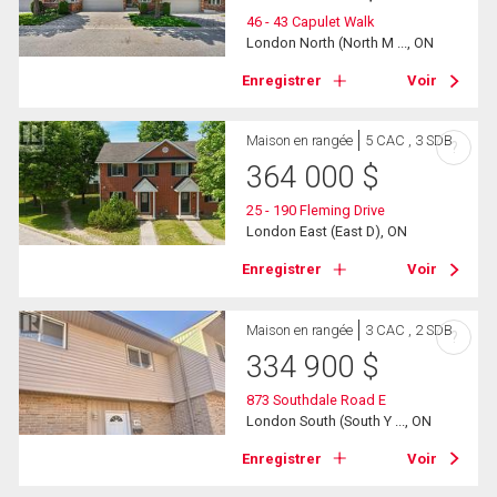
46 - 43 Capulet Walk
London North (North M ..., ON
Enregistrer
Voir
Maison en rangée
5 CAC , 3 SDB
?
364 000
$
25 - 190 Fleming Drive
London East (East D), ON
Enregistrer
Voir
Maison en rangée
3 CAC , 2 SDB
?
334 900
$
873 Southdale Road E
London South (South Y ..., ON
Enregistrer
Voir