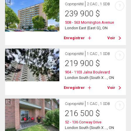
Copropriété
2 CAC , 1 SDB
?
239 900
$
508 - 563 Mornington Avenue
London East (East G), ON
Enregistrer
Voir
Copropriété
1 CAC , 1 SDB
?
219 900
$
904 - 1103 Jalna Boulevard
London South (South X ..., ON
Enregistrer
Voir
Copropriété
1 CAC , 1 SDB
?
216 500
$
52 - 136 Conway Drive
London South (South X ..., ON