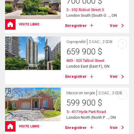
700 000
$
3 - 352 Ridout Street S
London South (South G ..., ON
VISITE LIBRE
Enregistrer
Voir
Copropriété
2 CAC , 2 SDB
?
659 900
$
809 - 505 Talbot Street
London East (East F), ON
Enregistrer
Voir
Maison en rangée
2 CAC , 3 SDB
?
599 900
$
5 - 417 Hyde Park Road
London North (North P ..., ON
VISITE LIBRE
Enregistrer
Voir