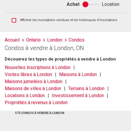
Achat
Location
Achat
ou
location
Afficher
Afficher les inscriptions vendues et les historiques d'inscriptions
les
inscriptions
vendues
Accueil
Ontario
London
Condos
et
Condos à vendre à London, ON
les
historiques
Découvrez les types de propriétés à vendre à London
d'inscriptions
Nouvelles inscriptions à London
Visites libres à London
Maisons à London
Maisons jumelées à London
Maisons de villes à London
Terrains à London
Locations à London
Investissement à London
Propriétés à revenus à London
573 CONDOS À VENDRE À LONDON