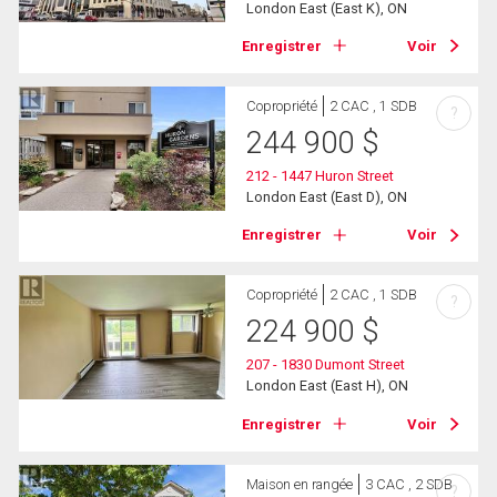
London East (East K), ON
Enregistrer
Voir
Copropriété
2 CAC , 1 SDB
?
244 900
$
212 - 1447 Huron Street
London East (East D), ON
Enregistrer
Voir
Copropriété
2 CAC , 1 SDB
?
224 900
$
207 - 1830 Dumont Street
London East (East H), ON
Enregistrer
Voir
Maison en rangée
3 CAC , 2 SDB
?