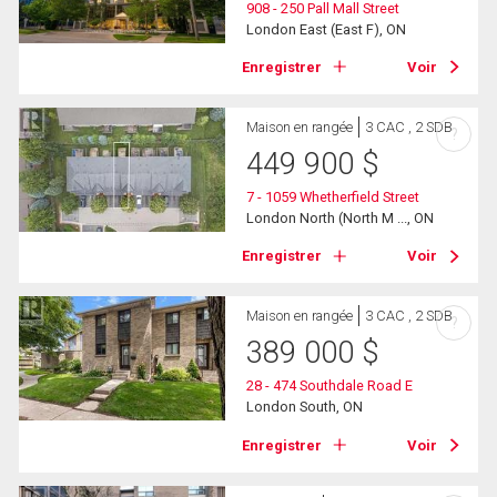
908 - 250 Pall Mall Street
London East (East F), ON
Enregistrer
Voir
Maison en rangée
3 CAC , 2 SDB
?
449 900
$
7 - 1059 Whetherfield Street
London North (North M ..., ON
Enregistrer
Voir
Maison en rangée
3 CAC , 2 SDB
?
389 000
$
28 - 474 Southdale Road E
London South, ON
Enregistrer
Voir