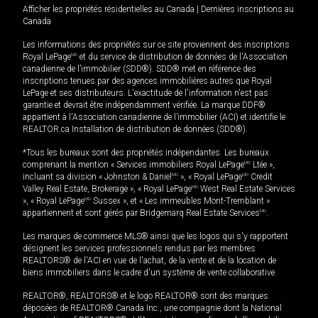
Afficher les propriétés résidentielles au Canada
|
Dernières inscriptions au
Canada
Les informations des propriétés sur ce site proviennent des inscriptions
Royal LePage
MD
et du service de distribution de données de l'Association
canadienne de l’immobilier (SDD®). SDD® met en référence des
inscriptions tenues par des agences immobilières autres que Royal
LePage et ses distributeurs. L'exactitude de l'information n'est pas
garantie et devrait être indépendamment vérifiée. La marque DDF®
appartient à l'Association canadienne de l’immobilier (ACI) et identifie le
REALTOR.ca Installation de distribution de données (SDD®).
*Tous les bureaux sont des propriétés indépendantes. Les bureaux
comprenant la mention « Services immobiliers Royal LePage
MD
Ltée »,
incluant sa division « Johnston & Daniel
MD
», « Royal LePage
MD
Credit
Valley Real Estate, Brokerage », « Royal LePage
MD
West Real Estate Services
», « Royal LePage
MD
Sussex », et « Les immeubles Mont-Tremblant »
appartiennent et sont gérés par Bridgemarq Real Estate Services
MD
.
Les marques de commerce MLS® ainsi que les logos qui s'y rapportent
désignent les services professionnels rendus par les membres
REALTORS® de l'ACI en vue de l'achat, de la vente et de la location de
biens immobiliers dans le cadre d'un système de vente collaborative.
REALTOR®, REALTORS® et le logo REALTOR® sont des marques
déposées de REALTOR® Canada Inc., une compagnie dont la National