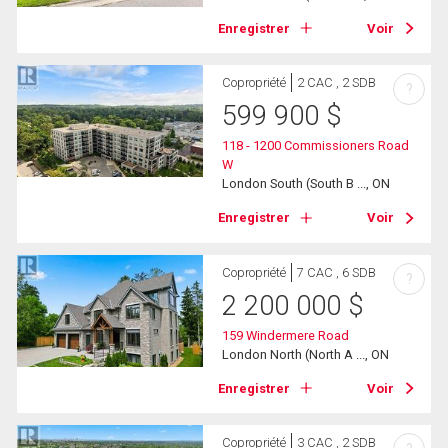
Enregistrer
Voir
Copropriété
2 CAC , 2 SDB
?
599 900
$
118 - 1200 Commissioners Road
W
London South (South B ..., ON
Enregistrer
Voir
Copropriété
7 CAC , 6 SDB
?
2 200 000
$
159 Windermere Road
London North (North A ..., ON
Enregistrer
Voir
Copropriété
3 CAC , 2 SDB