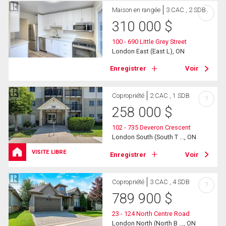
Maison en rangée
3 CAC , 2 SDB
?
310 000
$
100 - 690 Little Grey Street
London East (East L), ON
Enregistrer
Voir
Copropriété
2 CAC , 1 SDB
?
258 000
$
102 - 735 Deveron Crescent
London South (South T ..., ON
VISITE LIBRE
Enregistrer
Voir
Copropriété
3 CAC , 4 SDB
?
789 900
$
23 - 124 North Centre Road
London North (North B ..., ON