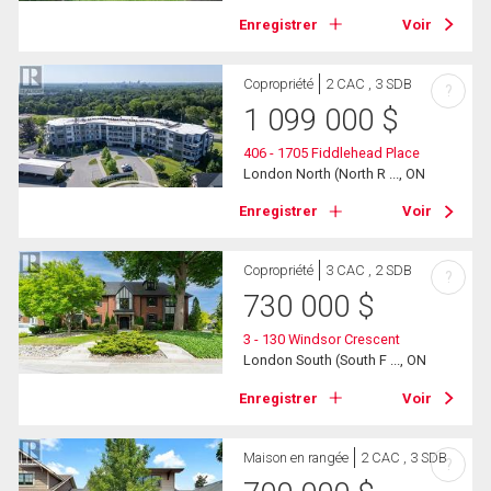
Enregistrer
Voir
Copropriété
2 CAC , 3 SDB
?
1 099 000
$
406 - 1705 Fiddlehead Place
London North (North R ..., ON
Enregistrer
Voir
Copropriété
3 CAC , 2 SDB
?
730 000
$
3 - 130 Windsor Crescent
London South (South F ..., ON
Enregistrer
Voir
Maison en rangée
2 CAC , 3 SDB
?