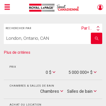
Menu
Rechercher
Live
En Direct
Par lieu
RECHERCHER PAR
Search
Trouvez
By
Entrez
votre
le
foyer
nom
de
Plus de critères
l'école
PRIX
Min
0 $
5 000 000+ $
Price
Max
Price
CHAMBRES & SALLES DE BAIN
Cham
Chambres
Salles de bain
Salles
de
bain
ACHAT OU LOCATION