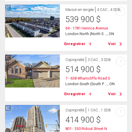
Maison en rangée
4 CAC , 4 SDB
?
539 900
$
64 - 1781 Henrica Avenue
London North (North S ..., ON
Enregistrer
Voir
Copropriété
3 CAC , 3 SDB
?
514 900
$
7 - 638 Wharncliffe Road S
London South (South P ..., ON
Enregistrer
Voir
Copropriété
1 CAC , 1 SDB
?
414 900
$
801 - 330 Ridout Street N