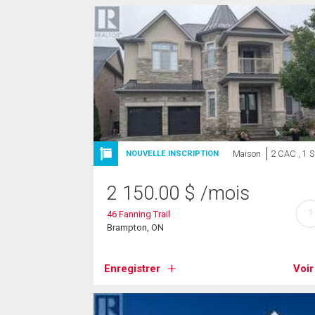
Maison
2 CAC , 1 
NOUVELLE INSCRIPTION
2 150.00
$
/mois
?
46 Fanning Trail
Brampton, ON
Enregistrer
Voir