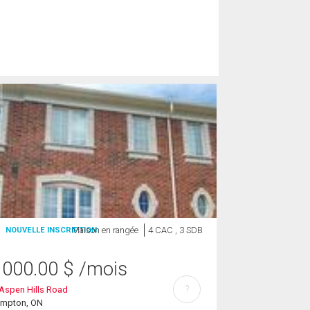
Maison en rangée
4 CAC , 3 SDB
NOUVELLE INSCRIPTION
 000.00
$
/mois
?
Aspen Hills Road
ampton, ON