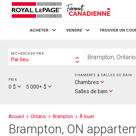
ACHETER
VENDRE
TROUVER UN COU
Live
En Direct
Rechercher
Trouvez
RECHERCHER PAR
votre
Par lieu
Search
foyer
By
CHAMBRES & SALLES DE BAIN
PRIX
Min
Salles
Chambres
Max
Price
0 $
5 000+ $
de
Salles de bain
Price
bain
Accueil
Ontario
Brampton
À louer
Brampton, ON apparteme