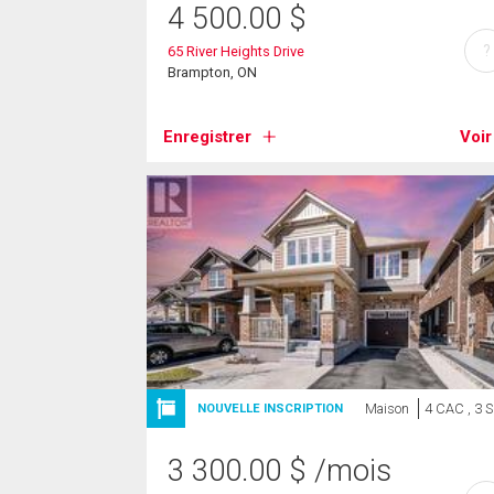
4 500.00
$
?
65 River Heights Drive
Brampton, ON
Enregistrer
Voir
Maison
4 CAC , 3 
NOUVELLE INSCRIPTION
3 300.00
$
/mois