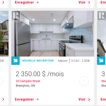
Enregistrer
Voir
Enr
SDB
Maison
3 CAC , 2 SDB
NOUVELLE INSCRIPTION
2 350.00
$
/mois
3
?
20 Campkin Street
Mai
Brampton, ON
Br
Enregistrer
Voir
Enr