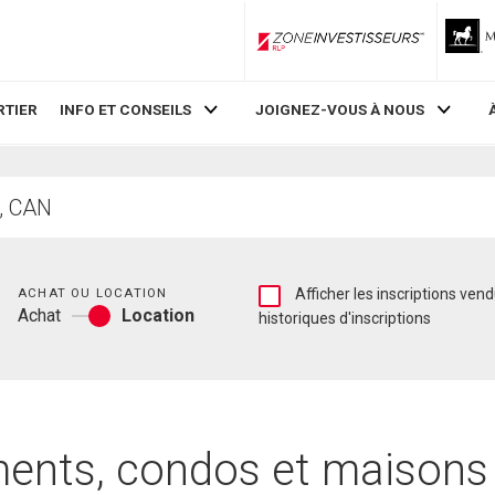
ZoneInvestisseurs RLP
RTIER
INFO ET CONSEILS
JOIGNEZ-VOUS À NOUS
Chambres
Afficher
ACHAT OU LOCATION
Afficher les inscriptions vendues et les
Achat
Location
les
historiques d'inscriptions
Achat
inscriptions
ou
vendues
location
et
les
historiques
d'inscriptions
nts, condos et maisons 