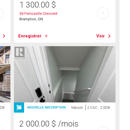
1 300.00
$
?
36 Ferncastle Crescent
Brampton, ON
Enregistrer
Voir
SDB
Maison
2 CAC , 2 SDB
NOUVELLE INSCRIPTION
2 000.00
$
/mois