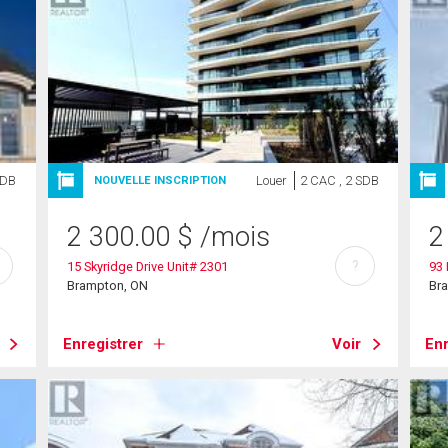
SDB
Louer
2 CAC , 2 SDB
NOUVELLE INSCRIPTION
2 300.00
$
/mois
2
?
15 Skyridge Drive Unit# 2301
93 
Brampton, ON
Br
Enregistrer
Voir
Enr