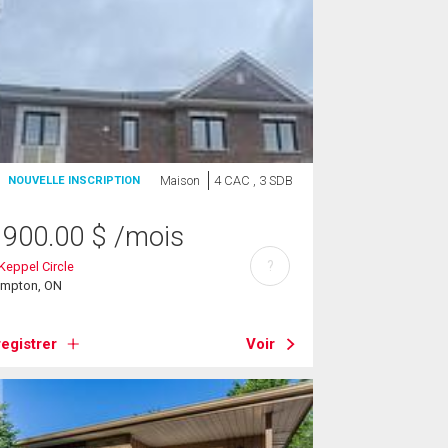
Maison
4 CAC , 3 SDB
NOUVELLE INSCRIPTION
 900.00
$
/mois
?
Keppel Circle
ampton, ON
egistrer
Voir