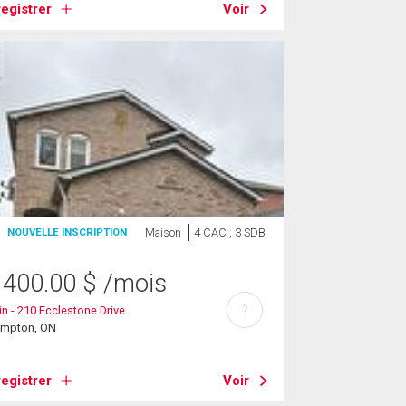
egistrer
Voir
Maison
4 CAC , 3 SDB
NOUVELLE INSCRIPTION
 400.00
$
/mois
?
n - 210 Ecclestone Drive
ampton, ON
egistrer
Voir