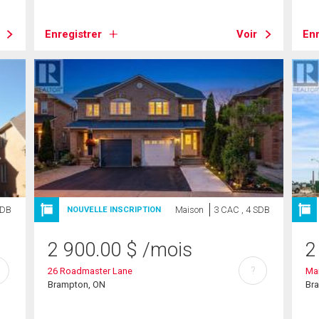
Enregistrer
Voir
Enr
SDB
Maison
3 CAC , 4 SDB
NOUVELLE INSCRIPTION
2 900.00
$
/mois
2
?
26 Roadmaster Lane
Mai
Brampton, ON
Br