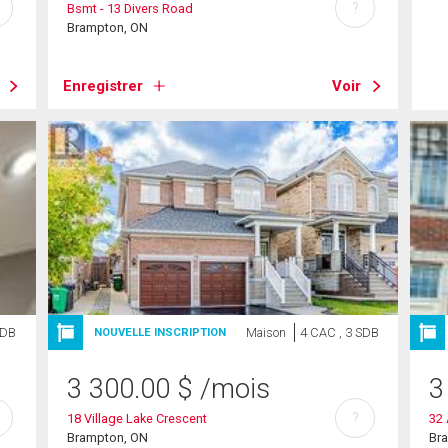
?
Bsmt - 13 Divers Road
Brampton, ON
Enregistrer
Voir
SDB
Maison
4 CAC , 3 SDB
NOUVELLE INSCRIPTION
3 300.00
$
/mois
3
?
18 Village Lake Crescent
32 
Brampton, ON
Br