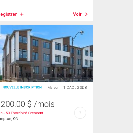
egistrer
Voir
Maison
1 CAC , 2 SDB
NOUVELLE INSCRIPTION
 200.00
$
/mois
?
n - 50 Thornbird Crescent
ampton, ON