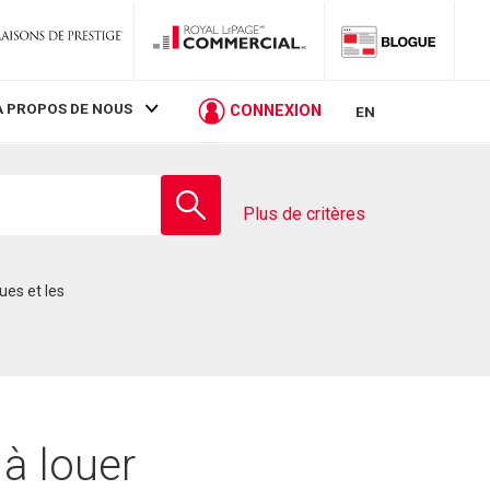
À PROPOS DE NOUS
CONNEXION
EN
Entrez
le
Plus de critères
nom
de
l'école
à louer