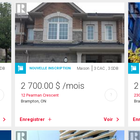
SDB
Maison
3 CAC , 3 SDB
NOUVELLE INSCRIPTION
2 700.00
$
/mois
2
?
12 Pearman Crescent
230
Brampton, ON
Br
Enregistrer
Voir
Enr