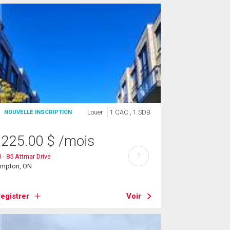
Louer
1 CAC , 1 SDB
NOUVELLE INSCRIPTION
 225.00
$
/mois
?
 - 85 Attmar Drive
ampton, ON
egistrer
Voir