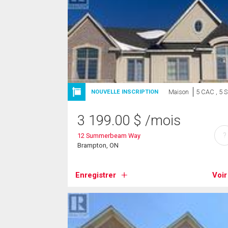
Maison
5 CAC , 5 
NOUVELLE INSCRIPTION
3 199.00
$
/mois
?
12 Summerbeam Way
Brampton, ON
Enregistrer
Voir