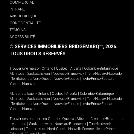
COMMERCIAL
INTRANET
AVIS JURIDIQUE
CONFIDENTIALITÉ
TÉMOINS
ACCESSIBILITÉ
© SERVICES IMMOBILIERS BRIDGEMARQ
, 2026.
MD
TOUS DROITS RÉSERVÉS.
Trouver une maison
Ontario
|
Québec
|
Alberta
|
Colombie-Britannique
|
Manitoba
|
Saskatchewan
|
Nouveau-Brunswick
|
Terre-Neuve-et-Labrador
|
Territoires du Nord-Ouest
|
Nouvelle-Écosse
|
Île-du-Prince-Édouard
|
Yukon
|
Nunavut
.
Maisons à louer -
Ontario
|
Québec
|
Alberta
|
Colombie-Britannique
|
Manitoba
|
Saskatchewan
|
Nouveau-Brunswick
|
Terre-Neuve-et-Labrador
|
Territoires du Nord-Ouest
|
Nouvelle-Écosse
|
Île-du-Prince-Édouard
|
Yukon
|
Nunavut
.
Trouver des courtiers en
Ontario
|
Québec
|
Alberta
|
Colombie-Britannique
|
Manitoba
|
Saskatchewan
|
Nouveau-Brunswick
|
Terre-Neuve-et-
Labrador
|
Territoires du Nord-Ouest
|
Nouvelle-Écosse
|
Île-du-Prince-
Édouard
|
Yukon
|
Nunavut