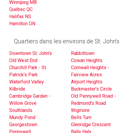
Winnipeg MB
Québec QC
Halifax NS
Hamilton ON
Quartiers dans les environs de St. John's
Downtown St. John's
Rabbittown
Old West End
Cowan Heights
Churchill Park - St.
Cornwall Heights -
Patrick's Park
Fairview Acres
Waterford Valley
Airport Heights
Kilbride
Buckmaster's Circle
Cambridge Garden -
Old Pennywell Road -
Willow Grove
Redmond's Road
Southlands
Wigmore
Mundy Pond
Bells Turn
Georgestown
Glenridge Crescent
Pennywell
Bally Haly