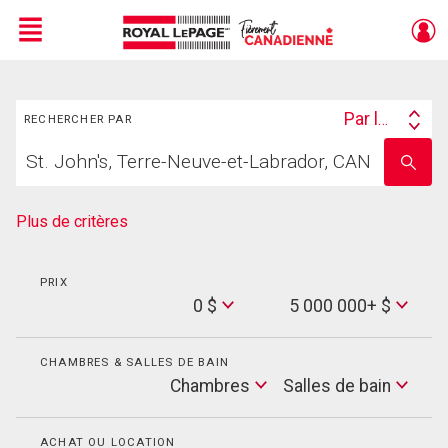
Menu
Rechercher
Live
En Direct
Par lieu
RECHERCHER PAR
Search
Trouvez
By
Entrez
votre
le
foyer
nom
de
Plus de critères
l'école
PRIX
Min
0 $
5 000 000+ $
Price
Max
Price
CHAMBRES & SALLES DE BAIN
Cham
Chambres
Salles de bain
Salles
de
bain
ACHAT OU LOCATION