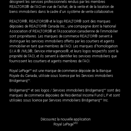
désignent les services professionnels rendus par les membres
REALTORS® de l'ACI en vue de l'achat, de la vente et de la location de
biens immobiliers dans le cadre d'un système de vente collaborative.
REALTOR®, REALTORS® et le logo REALTOR® sont des marques
déposées de REALTOR® Canada Inc., une compagnie dont la National
Association of REALTORS® et l'Association canadienne de l’immobilier
sont propriétaires. Les marques de commerce REALTOR® servent à
distinguer les services immobiliers offerts par les courtiers et agents
immobilier en tant que membres de l'ACI. Les marques d'homologation
S.I.A.® /MLS®, Service inter-agences®, et leurs logos respectifs sont la
propriété de l'ACI, et ils servent à identifier les services immobiliers que
fournissent les courtiers et agents membres de l'ACI.
Royal LePage
MD
est une marque de commerce déposée de la Banque
Royale du Canada, utilisée sous licence par les Services immobiliers
Bridgemarq
MD
.
Bridgemarq
MD
et ses logos / Services immobiliers Bridgemarq
MD
sont des
marques de commerce déposées de Residential Income Fund L.P. et sont
utilisées sous licence par Services immobiliers Bridgemarq
MD
Inc.
Découvrez la nouvelle application
MD
Royal LePage