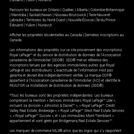
Parcourir les bureaux en
Ontario
|
Québec
|
Alberta
|
Colombie-Britannique
|
Manitoba
|
Saskatchewan
|
Nouveau-Brunswick
|
Terre-Neuve-et-
Labrador
|
Territoires du Nord-Ouest
|
Nouvelle-Écosse
|
Île-du-Prince-
Édouard
|
Yukon
|
Nunavut
Afficher les propriétés résidentielles au Canada
|
Dernières inscriptions au
Canada
Les informations des propriétés sur ce site proviennent des inscriptions
Royal LePage
MD
et du service de distribution de données de l'Association
canadienne de l’immobilier (SDD®). SDD® met en référence des
inscriptions tenues par des agences immobilières autres que Royal
LePage et ses distributeurs. L'exactitude de l'information n'est pas
garantie et devrait être indépendamment vérifiée. La marque DDF®
appartient à l'Association canadienne de l’immobilier (ACI) et identifie le
REALTOR.ca Installation de distribution de données (SDD®).
*Tous les bureaux sont des propriétés indépendantes. Les bureaux
comprenant la mention « Services immobiliers Royal LePage
MD
Ltée »,
incluant sa division « Johnston & Daniel
MD
», « Royal LePage
MD
Credit
Valley Real Estate, Brokerage », « Royal LePage
MD
West Real Estate Services
», « Royal LePage
MD
Sussex », et « Les immeubles Mont-Tremblant »
appartiennent et sont gérés par Bridgemarq Real Estate Services
MD
.
Les marques de commerce MLS® ainsi que les logos qui s'y rapportent