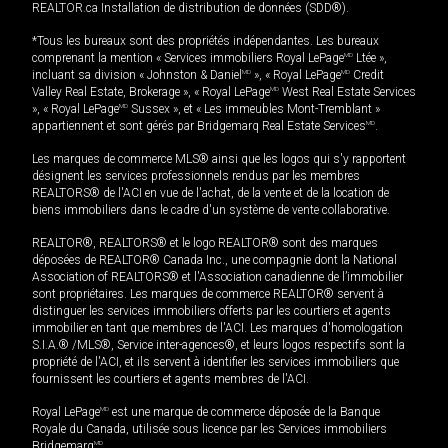
REALTOR.ca Installation de distribution de données (SDD®).
*Tous les bureaux sont des propriétés indépendantes. Les bureaux
comprenant la mention « Services immobiliers Royal LePage
MD
Ltée »,
incluant sa division « Johnston & Daniel
MD
», « Royal LePage
MD
Credit
Valley Real Estate, Brokerage », « Royal LePage
MD
West Real Estate Services
», « Royal LePage
MD
Sussex », et « Les immeubles Mont-Tremblant »
appartiennent et sont gérés par Bridgemarq Real Estate Services
MD
.
Les marques de commerce MLS® ainsi que les logos qui s'y rapportent
désignent les services professionnels rendus par les membres
REALTORS® de l'ACI en vue de l'achat, de la vente et de la location de
biens immobiliers dans le cadre d'un système de vente collaborative.
REALTOR®, REALTORS® et le logo REALTOR® sont des marques
déposées de REALTOR® Canada Inc., une compagnie dont la National
Association of REALTORS® et l'Association canadienne de l’immobilier
sont propriétaires. Les marques de commerce REALTOR® servent à
distinguer les services immobiliers offerts par les courtiers et agents
immobilier en tant que membres de l'ACI. Les marques d'homologation
S.I.A.® /MLS®, Service inter-agences®, et leurs logos respectifs sont la
propriété de l'ACI, et ils servent à identifier les services immobiliers que
fournissent les courtiers et agents membres de l'ACI.
Royal LePage
MD
est une marque de commerce déposée de la Banque
Royale du Canada, utilisée sous licence par les Services immobiliers
Bridgemarq
MD
.