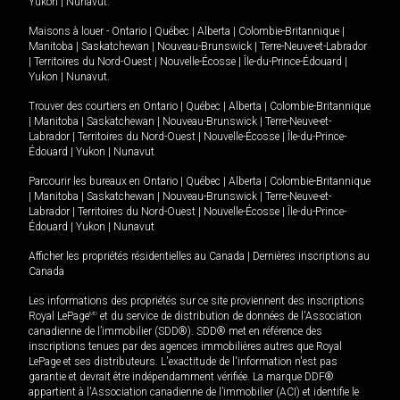
Yukon
|
Nunavut
.
Maisons à louer -
Ontario
|
Québec
|
Alberta
|
Colombie-Britannique
|
Manitoba
|
Saskatchewan
|
Nouveau-Brunswick
|
Terre-Neuve-et-Labrador
|
Territoires du Nord-Ouest
|
Nouvelle-Écosse
|
Île-du-Prince-Édouard
|
Yukon
|
Nunavut
.
Trouver des courtiers en
Ontario
|
Québec
|
Alberta
|
Colombie-Britannique
|
Manitoba
|
Saskatchewan
|
Nouveau-Brunswick
|
Terre-Neuve-et-
Labrador
|
Territoires du Nord-Ouest
|
Nouvelle-Écosse
|
Île-du-Prince-
Édouard
|
Yukon
|
Nunavut
Parcourir les bureaux en
Ontario
|
Québec
|
Alberta
|
Colombie-Britannique
|
Manitoba
|
Saskatchewan
|
Nouveau-Brunswick
|
Terre-Neuve-et-
Labrador
|
Territoires du Nord-Ouest
|
Nouvelle-Écosse
|
Île-du-Prince-
Édouard
|
Yukon
|
Nunavut
Afficher les propriétés résidentielles au Canada
|
Dernières inscriptions au
Canada
Les informations des propriétés sur ce site proviennent des inscriptions
Royal LePage
MD
et du service de distribution de données de l'Association
canadienne de l’immobilier (SDD®). SDD® met en référence des
inscriptions tenues par des agences immobilières autres que Royal
LePage et ses distributeurs. L'exactitude de l'information n'est pas
garantie et devrait être indépendamment vérifiée. La marque DDF®
appartient à l'Association canadienne de l’immobilier (ACI) et identifie le