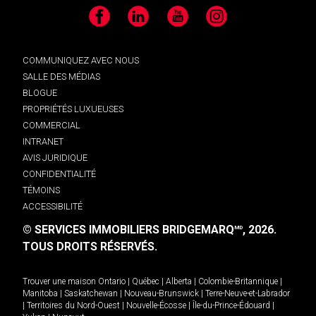
Facebook
LinkedIn
YouTube
Instagram
COMMUNIQUEZ AVEC NOUS
SALLE DES MÉDIAS
BLOGUE
PROPRIÉTÉS LUXUEUSES
COMMERCIAL
INTRANET
AVIS JURIDIQUE
CONFIDENTIALITÉ
TÉMOINS
ACCESSIBILITÉ
© SERVICES IMMOBILIERS BRIDGEMARQ
, 2026.
MD
TOUS DROITS RÉSERVÉS.
Trouver une maison
Ontario
|
Québec
|
Alberta
|
Colombie-Britannique
|
Manitoba
|
Saskatchewan
|
Nouveau-Brunswick
|
Terre-Neuve-et-Labrador
|
Territoires du Nord-Ouest
|
Nouvelle-Écosse
|
Île-du-Prince-Édouard
|