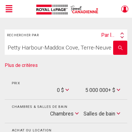
Menu
Rechercher
Live
En Direct
Par lieu
RECHERCHER PAR
Search
Trouvez
By
Entrez
votre
le
foyer
nom
de
Plus de critères
l'école
PRIX
Min
0 $
5 000 000+ $
Price
Max
Price
CHAMBRES & SALLES DE BAIN
Cham
Chambres
Salles de bain
Salles
de
bain
ACHAT OU LOCATION