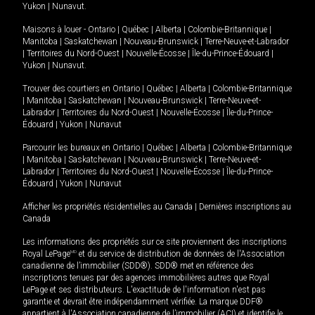
Yukon
|
Nunavut
.
Maisons à louer -
Ontario
|
Québec
|
Alberta
|
Colombie-Britannique
|
Manitoba
|
Saskatchewan
|
Nouveau-Brunswick
|
Terre-Neuve-et-Labrador
|
Territoires du Nord-Ouest
|
Nouvelle-Écosse
|
Île-du-Prince-Édouard
|
Yukon
|
Nunavut
.
Trouver des courtiers en
Ontario
|
Québec
|
Alberta
|
Colombie-Britannique
|
Manitoba
|
Saskatchewan
|
Nouveau-Brunswick
|
Terre-Neuve-et-
Labrador
|
Territoires du Nord-Ouest
|
Nouvelle-Écosse
|
Île-du-Prince-
Édouard
|
Yukon
|
Nunavut
Parcourir les bureaux en
Ontario
|
Québec
|
Alberta
|
Colombie-Britannique
|
Manitoba
|
Saskatchewan
|
Nouveau-Brunswick
|
Terre-Neuve-et-
Labrador
|
Territoires du Nord-Ouest
|
Nouvelle-Écosse
|
Île-du-Prince-
Édouard
|
Yukon
|
Nunavut
Afficher les propriétés résidentielles au Canada
|
Dernières inscriptions au
Canada
Les informations des propriétés sur ce site proviennent des inscriptions
Royal LePage
MD
et du service de distribution de données de l'Association
canadienne de l’immobilier (SDD®). SDD® met en référence des
inscriptions tenues par des agences immobilières autres que Royal
LePage et ses distributeurs. L'exactitude de l'information n'est pas
garantie et devrait être indépendamment vérifiée. La marque DDF®
appartient à l'Association canadienne de l’immobilier (ACI) et identifie le