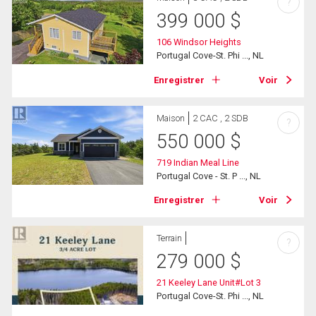
?
399 000
$
106 Windsor Heights
Portugal Cove-St. Phi ..., NL
Enregistrer
Voir
Maison
2 CAC , 2 SDB
?
550 000
$
719 Indian Meal Line
Portugal Cove - St. P ..., NL
Enregistrer
Voir
Terrain
?
279 000
$
21 Keeley Lane Unit#Lot 3
Portugal Cove-St. Phi ..., NL