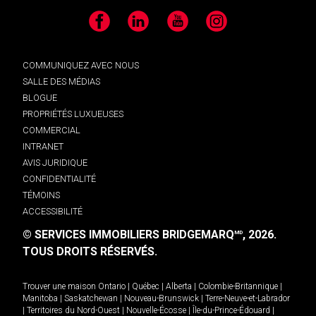
Facebook
LinkedIn
YouTube
Instagram
COMMUNIQUEZ AVEC NOUS
SALLE DES MÉDIAS
BLOGUE
PROPRIÉTÉS LUXUEUSES
COMMERCIAL
INTRANET
AVIS JURIDIQUE
CONFIDENTIALITÉ
TÉMOINS
ACCESSIBILITÉ
© SERVICES IMMOBILIERS BRIDGEMARQ
, 2026.
MD
TOUS DROITS RÉSERVÉS.
Trouver une maison
Ontario
|
Québec
|
Alberta
|
Colombie-Britannique
|
Manitoba
|
Saskatchewan
|
Nouveau-Brunswick
|
Terre-Neuve-et-Labrador
|
Territoires du Nord-Ouest
|
Nouvelle-Écosse
|
Île-du-Prince-Édouard
|