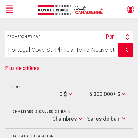
Menu
Rechercher
Live
En Direct
Par lieu
RECHERCHER PAR
Search
Trouvez
By
Entrez
votre
le
foyer
nom
de
Plus de critères
l'école
PRIX
Min
0 $
5 000 000+ $
Price
Max
Price
CHAMBRES & SALLES DE BAIN
Cham
Chambres
Salles de bain
Salles
de
bain
ACHAT OU LOCATION