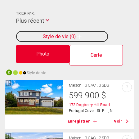
TRIER PAR:
Plus récent
Style de vie
0
Photo
Carte
Style de vie
10
Maison
3 CAC , 3 SDB
?
599 900
$
172 Dogberry Hill Road
Portugal Cove - St. P ..., NL
Enregistrer
Voir
Maison
3 CAC , 2 SDB