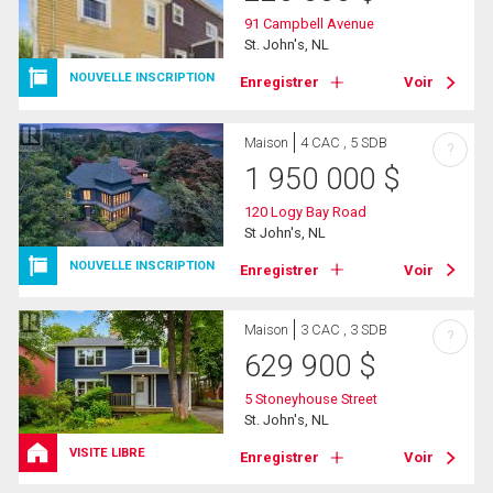
91 Campbell Avenue
St. John's, NL
NOUVELLE INSCRIPTION
Enregistrer
Voir
Maison
4 CAC , 5 SDB
?
1 950 000
$
120 Logy Bay Road
St John's, NL
NOUVELLE INSCRIPTION
Enregistrer
Voir
Maison
3 CAC , 3 SDB
?
629 900
$
5 Stoneyhouse Street
St. John's, NL
VISITE LIBRE
Enregistrer
Voir