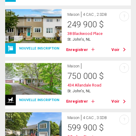
Maison
4 CAC , 2 SDB
?
249 900
$
38 Blackwood Place
St. John's, NL
NOUVELLE INSCRIPTION
Enregistrer
Voir
Maison
?
750 000
$
434 Allandale Road
St. John's, NL
NOUVELLE INSCRIPTION
Enregistrer
Voir
Maison
4 CAC , 3 SDB
?
599 900
$