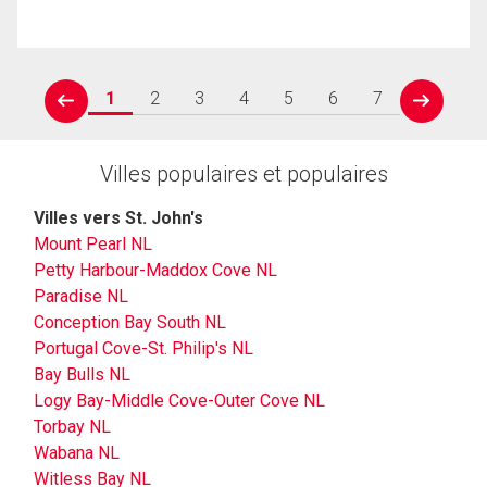
1
2
3
4
5
6
7
prev
next
Villes populaires et populaires
Villes vers St. John's
Mount Pearl NL
Petty Harbour-Maddox Cove NL
Paradise NL
Conception Bay South NL
Portugal Cove-St. Philip's NL
Bay Bulls NL
Logy Bay-Middle Cove-Outer Cove NL
Torbay NL
Wabana NL
Witless Bay NL