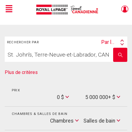
Menu
Live
En Direct
Rechercher
Par lieu
RECHERCHER PAR
Search
Trouvez
By
Entrez
votre
le
foyer
nom
de
Plus de critères
l'école
PRIX
Min
0 $
5 000 000+ $
Price
Max
Price
CHAMBRES & SALLES DE BAIN
Cham
Chambres
Salles de bain
Salles
de