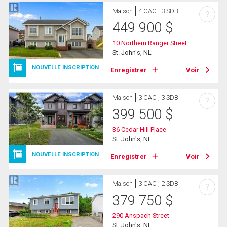
Maison
4 CAC , 3 SDB
?
449 900
$
10 Northern Ranger Street
St. John's, NL
NOUVELLE INSCRIPTION
Enregistrer
Voir
Maison
3 CAC , 3 SDB
?
399 500
$
36 Cedar Hill Place
St. John's, NL
NOUVELLE INSCRIPTION
Enregistrer
Voir
Maison
3 CAC , 2 SDB
?
379 750
$
290 Anspach Street
St. John's, NL