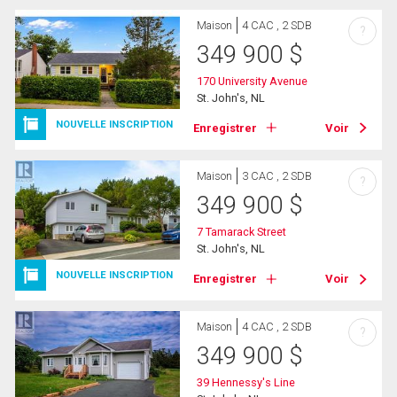
Maison
4 CAC , 2 SDB
?
349 900
$
170 University Avenue
St. John's, NL
NOUVELLE INSCRIPTION
Enregistrer
Voir
Maison
3 CAC , 2 SDB
?
349 900
$
7 Tamarack Street
St. John's, NL
NOUVELLE INSCRIPTION
Enregistrer
Voir
Maison
4 CAC , 2 SDB
?
349 900
$
39 Hennessy's Line