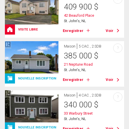
409 900
$
42 Beauford Place
St. John's, NL
VISITE LIBRE
Enregistrer
Voir
Maison
5 CAC , 2 SDB
?
385 000
$
21 Neptune Road
St. John's, NL
NOUVELLE INSCRIPTION
Enregistrer
Voir
Maison
4 CAC , 2 SDB
?
340 000
$
33 Warbury Street
St. John's, NL
NOUVELLE INSCRIPTION
Enregistrer
Voir