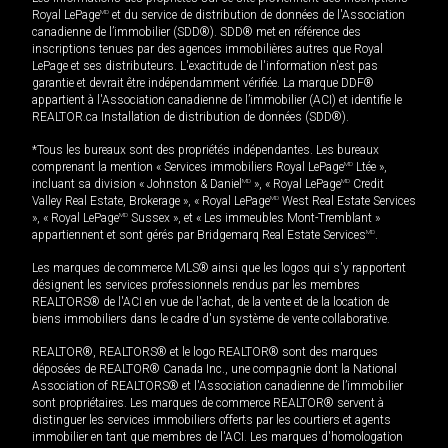
Royal LePage
MD
et du service de distribution de données de l'Association
canadienne de l’immobilier (SDD®). SDD® met en référence des
inscriptions tenues par des agences immobilières autres que Royal
LePage et ses distributeurs. L'exactitude de l'information n'est pas
garantie et devrait être indépendamment vérifiée. La marque DDF®
appartient à l'Association canadienne de l’immobilier (ACI) et identifie le
REALTOR.ca Installation de distribution de données (SDD®).
*Tous les bureaux sont des propriétés indépendantes. Les bureaux
comprenant la mention « Services immobiliers Royal LePage
MD
Ltée »,
incluant sa division « Johnston & Daniel
MD
», « Royal LePage
MD
Credit
Valley Real Estate, Brokerage », « Royal LePage
MD
West Real Estate Services
», « Royal LePage
MD
Sussex », et « Les immeubles Mont-Tremblant »
appartiennent et sont gérés par Bridgemarq Real Estate Services
MD
.
Les marques de commerce MLS® ainsi que les logos qui s'y rapportent
désignent les services professionnels rendus par les membres
REALTORS® de l'ACI en vue de l'achat, de la vente et de la location de
biens immobiliers dans le cadre d'un système de vente collaborative.
REALTOR®, REALTORS® et le logo REALTOR® sont des marques
déposées de REALTOR® Canada Inc., une compagnie dont la National
Association of REALTORS® et l'Association canadienne de l’immobilier
sont propriétaires. Les marques de commerce REALTOR® servent à
distinguer les services immobiliers offerts par les courtiers et agents
immobilier en tant que membres de l'ACI. Les marques d'homologation