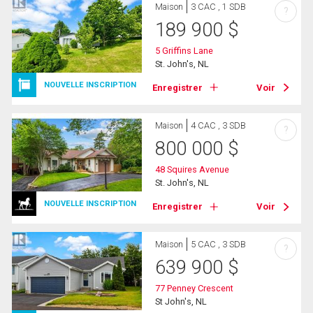
Maison
3 CAC , 1 SDB
?
189 900
$
5 Griffins Lane
St. John's, NL
NOUVELLE INSCRIPTION
Enregistrer
Voir
Maison
4 CAC , 3 SDB
?
800 000
$
48 Squires Avenue
St. John's, NL
NOUVELLE INSCRIPTION
Enregistrer
Voir
Maison
5 CAC , 3 SDB
?
639 900
$
77 Penney Crescent
St John's, NL