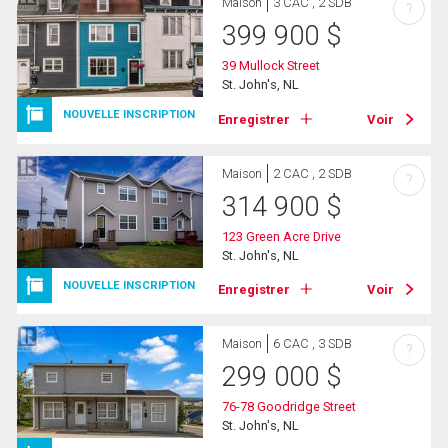
Maison
3 CAC , 2 SDB
?
399 900
$
39 Mullock Street
St. John's, NL
NOUVELLE INSCRIPTION
Enregistrer
Voir
Maison
2 CAC , 2 SDB
?
314 900
$
123 Green Acre Drive
St. John's, NL
NOUVELLE INSCRIPTION
Enregistrer
Voir
Maison
6 CAC , 3 SDB
?
299 000
$
76-78 Goodridge Street
St. John's, NL