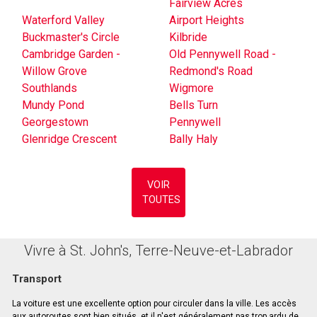
Fairview Acres
Waterford Valley
Airport Heights
Buckmaster's Circle
Kilbride
Cambridge Garden -
Old Pennywell Road -
Willow Grove
Redmond's Road
Southlands
Wigmore
Mundy Pond
Bells Turn
Georgestown
Pennywell
Glenridge Crescent
Bally Haly
VOIR
TOUTES
Vivre à St. John's, Terre-Neuve-et-Labrador
Transport
La voiture est une excellente option pour circuler dans la ville. Les accès
aux autoroutes sont bien situés, et il n'est généralement pas trop ardu de