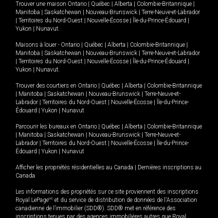
Trouver une maison
Ontario
|
Québec
|
Alberta
|
Colombie-Britannique
|
Manitoba
|
Saskatchewan
|
Nouveau-Brunswick
|
Terre-Neuve-et-Labrador
|
Territoires du Nord-Ouest
|
Nouvelle-Écosse
|
Île-du-Prince-Édouard
|
Yukon
|
Nunavut
.
Maisons à louer -
Ontario
|
Québec
|
Alberta
|
Colombie-Britannique
|
Manitoba
|
Saskatchewan
|
Nouveau-Brunswick
|
Terre-Neuve-et-Labrador
|
Territoires du Nord-Ouest
|
Nouvelle-Écosse
|
Île-du-Prince-Édouard
|
Yukon
|
Nunavut
.
Trouver des courtiers en
Ontario
|
Québec
|
Alberta
|
Colombie-Britannique
|
Manitoba
|
Saskatchewan
|
Nouveau-Brunswick
|
Terre-Neuve-et-
Labrador
|
Territoires du Nord-Ouest
|
Nouvelle-Écosse
|
Île-du-Prince-
Édouard
|
Yukon
|
Nunavut
Parcourir les bureaux en
Ontario
|
Québec
|
Alberta
|
Colombie-Britannique
|
Manitoba
|
Saskatchewan
|
Nouveau-Brunswick
|
Terre-Neuve-et-
Labrador
|
Territoires du Nord-Ouest
|
Nouvelle-Écosse
|
Île-du-Prince-
Édouard
|
Yukon
|
Nunavut
Afficher les propriétés résidentielles au Canada
|
Dernières inscriptions au
Canada
Les informations des propriétés sur ce site proviennent des inscriptions
Royal LePage
MD
et du service de distribution de données de l'Association
canadienne de l’immobilier (SDD®). SDD® met en référence des
inscriptions tenues par des agences immobilières autres que Royal