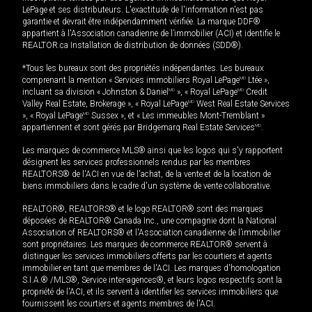
LePage et ses distributeurs. L'exactitude de l'information n'est pas
garantie et devrait être indépendamment vérifiée. La marque DDF®
appartient à l'Association canadienne de l’immobilier (ACI) et identifie le
REALTOR.ca Installation de distribution de données (SDD®).
*Tous les bureaux sont des propriétés indépendantes. Les bureaux
comprenant la mention « Services immobiliers Royal LePage
MD
Ltée »,
incluant sa division « Johnston & Daniel
MD
», « Royal LePage
MD
Credit
Valley Real Estate, Brokerage », « Royal LePage
MD
West Real Estate Services
», « Royal LePage
MD
Sussex », et « Les immeubles Mont-Tremblant »
appartiennent et sont gérés par Bridgemarq Real Estate Services
MD
.
Les marques de commerce MLS® ainsi que les logos qui s'y rapportent
désignent les services professionnels rendus par les membres
REALTORS® de l'ACI en vue de l'achat, de la vente et de la location de
biens immobiliers dans le cadre d'un système de vente collaborative.
REALTOR®, REALTORS® et le logo REALTOR® sont des marques
déposées de REALTOR® Canada Inc., une compagnie dont la National
Association of REALTORS® et l'Association canadienne de l’immobilier
sont propriétaires. Les marques de commerce REALTOR® servent à
distinguer les services immobiliers offerts par les courtiers et agents
immobilier en tant que membres de l'ACI. Les marques d'homologation
S.I.A.® /MLS®, Service inter-agences®, et leurs logos respectifs sont la
propriété de l'ACI, et ils servent à identifier les services immobiliers que
fournissent les courtiers et agents membres de l'ACI.