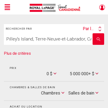
Menu
Rechercher
Live
En Direct
Par lieu
RECHERCHER PAR
Search
Trouvez
By
Entrez
votre
le
foyer
nom
de
Plus de critères
l'école
PRIX
Min
0 $
5 000 000+ $
Price
Max
Price
CHAMBRES & SALLES DE BAIN
Cham
Chambres
Salles de bain
Salles
de
bain
ACHAT OU LOCATION