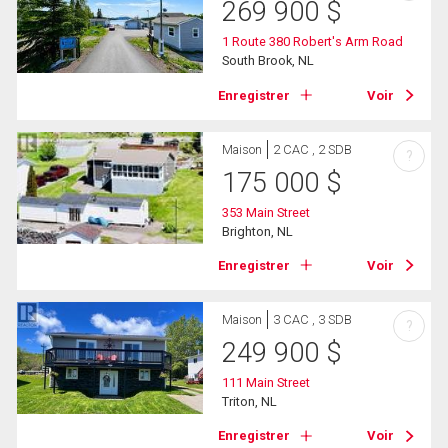
269 900
$
1 Route 380 Robert's Arm Road
South Brook, NL
Enregistrer
Voir
Maison
2 CAC , 2 SDB
?
175 000
$
353 Main Street
Brighton, NL
Enregistrer
Voir
Maison
3 CAC , 3 SDB
?
249 900
$
111 Main Street
Triton, NL
Enregistrer
Voir