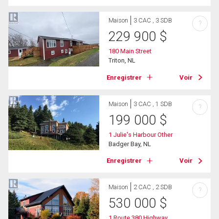
Maison
3 CAC , 3 SDB
?
229 900
$
180 Main Street
Triton, NL
Enregistrer
Voir
Maison
3 CAC , 1 SDB
?
199 000
$
1 Julie's Harbour Other
Badger Bay, NL
Enregistrer
Voir
Maison
2 CAC , 2 SDB
?
530 000
$
1 Route 380 Highway