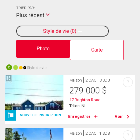
TRIER PAR:
Plus récent
Style de vie
0
Photo
Carte
Style de vie
10
Maison
2 CAC , 3 SDB
?
279 000
$
17 Brighton Road
Triton, NL
NOUVELLE INSCRIPTION
Enregistrer
Voir
Maison
2 CAC , 1 SDB
?