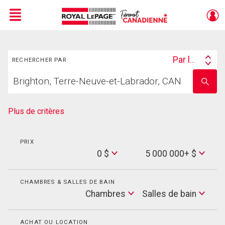
Menu
Rechercher
Live
En Direct
Par lieu
RECHERCHER PAR
Search
Trouvez
By
Entrez
votre
le
foyer
nom
de
Plus de critères
l'école
PRIX
Min
0 $
5 000 000+ $
Price
Max
Price
CHAMBRES & SALLES DE BAIN
Cham
Chambres
Salles de bain
Salles
de
bain
ACHAT OU LOCATION