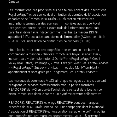
Canada
Les informations des propriétés sur ce site proviennent des inscriptions
Royal LePage
MD
et du service de distribution de données de l'Association
canadienne de l’immobilier (SDD®). SDD® met en référence des
inscriptions tenues par des agences immobilières autres que Royal
LePage et ses distributeurs. L'exactitude de l'information n'est pas
garantie et devrait être indépendamment vérifiée. La marque DDF®
appartient à l'Association canadienne de l’immobilier (ACI) et identifie le
REALTOR.ca Installation de distribution de données (SDD®).
*Tous les bureaux sont des propriétés indépendantes. Les bureaux
comprenant la mention « Services immobiliers Royal LePage
MD
Ltée »,
incluant sa division « Johnston & Daniel
MD
», « Royal LePage
MD
Credit
Valley Real Estate, Brokerage », « Royal LePage
MD
West Real Estate Services
», « Royal LePage
MD
Sussex », et « Les immeubles Mont-Tremblant »
appartiennent et sont gérés par Bridgemarq Real Estate Services
MD
.
Les marques de commerce MLS® ainsi que les logos qui s'y rapportent
désignent les services professionnels rendus par les membres
REALTORS® de l'ACI en vue de l'achat, de la vente et de la location de
biens immobiliers dans le cadre d'un système de vente collaborative.
REALTOR®, REALTORS® et le logo REALTOR® sont des marques
déposées de REALTOR® Canada Inc., une compagnie dont la National
Association of REALTORS® et l'Association canadienne de l’immobilier
sont propriétaires. Les marques de commerce REALTOR® servent à