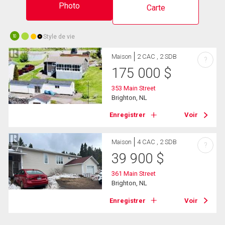
Photo
Carte
Style de vie
10
Maison
2 CAC , 2 SDB
?
175 000
$
353 Main Street
Brighton, NL
Enregistrer
Voir
Maison
4 CAC , 2 SDB
?
39 900
$
361 Main Street
Brighton, NL
Enregistrer
Voir